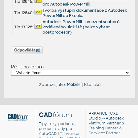
Tip 12845:
pro Autodesk PowerMill.
Tvorba výstupní dokumentace z Autodesk
Tip 12840:
PowerMill do Excelu.
Autodesk PowerMill - omezení souborů
Tip 13328:
vzdáleného úložiště (nelze vybrat
postprocesor)
Odpovědět
Přejít na fórum
Zobrazit jako:
Mobilní
|
Klasické
CAD
fórum
ARKANCE
(CAD
Studio) - Autodesk
Platinum Partner &
Tipy, triky, podpora,
Training Center &
pomoc a rady pro
Services Partner
AutoCAD, LT, Inventor,