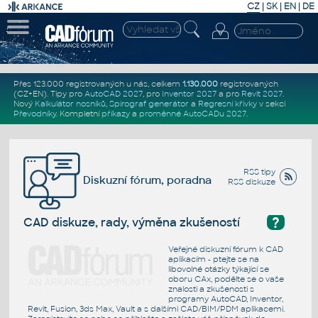
CZ
|
SK
|
EN
|
DE
Přes 123.000 registrovaných u nás, celkem
1.130.000
registrovaných
(CZ+EN)
. Tipy pro
AutoCAD 2027
, pro
Inventor 2027
a pro
Revit 2027
.
Nový
Kalkulátor nosníků
,
Spirograf generátor
a
Regresní křivky
v sekci
Převodníky
.
Kompletní
příkazy
a
proměnné AutoCADu 2027
.
RSS tipy
Diskuzní fórum, poradna
RSS diskuze
?
CAD diskuze, rady, výměna zkušeností
Veřejné diskuzní fórum k CAD
aplikacím - ptejte se na
libovolné otázky týkající se
oboru CAx, podělte se o vaše
znalosti a zkušenosti s
programy AutoCAD, Inventor,
Revit, Fusion, 3ds Max, Vault a s dalšími CAD/BIM/PDM aplikacemi.