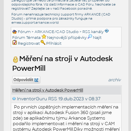
Zaregistrujte se nebo se přihlašte a zašlete váš příspěvek do
odpovídajícího fóra. Viz další informace o
CAD Fóru
. Nechcete se
registrovat? Zeptejte se v naší
Facebook poradně
.
Fórum nenahrazuje technický support firmy ARKANCE (CAD
Studio) - přímá podpora pro zákazníky funguje na
emea.support.arkance.world
Fórum
>
ARKANCE/CAD Studio
>
RSS kanály
Fórum Témata
Nejnovější příspěvky
Najít
Registrovat
Přihlásit
Měření na stroji v Autodesk
PowerMill
archiv
Odpovědět
Měření na stroji v Autodesk PowerMill
InventorGuru RSS
19.dub.2023 v 08:37
Po prvních úspěšných implementacích měření na
stroji v aplikaci Autodesk Fusion 360 (psali jsme
zde) se aplikačnímu týmu Arkance Systems
podařilo implementovat i měření na stroji v CAM
systému Autodesk PowerMill.Díky možnosti měření