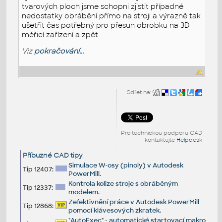
tvarových ploch jsme schopni zjistit případné
nedostatky obrábění přímo na stroji a výrazně tak
ušetřit čas potřebný pro přesun obrobku na 3D
měřicí zařízení a zpět
Viz
pokračování...
Sdílet na:
Pro technickou podporu CAD
kontaktujte
Helpdesk
Příbuzné CAD tipy
:
Simulace W-osy (pinoly) v Autodesk
Tip 12407:
PowerMill.
Kontrola kolize stroje s obráběným
Tip 12337:
modelem.
Zefektivnění práce v Autodesk PowerMill
Tip 12868:
pomocí klávesových zkratek.
"AutoExec" - automatické startovací makro