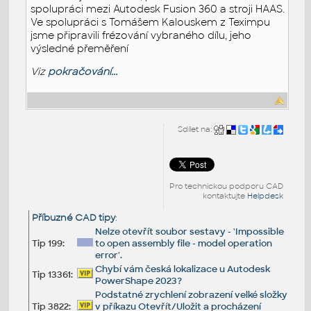
spolupráci mezi Autodesk Fusion 360 a stroji HAAS.
Ve spolupráci s Tomášem Kalouskem z Teximpu
jsme připravili frézování vybraného dílu, jeho
výsledné přeměření
Viz
pokračování...
Sdílet na:
Pro technickou podporu CAD
kontaktujte
Helpdesk
Příbuzné CAD tipy
:
Nelze otevřít soubor sestavy - 'Impossible
Tip 199:
to open assembly file - model operation
error'.
Chybí vám česká lokalizace u Autodesk
Tip 13361:
PowerShape 2023?
Podstatné zrychlení zobrazení velké složky
Tip 3822:
v příkazu Otevřít/Uložit a procházení