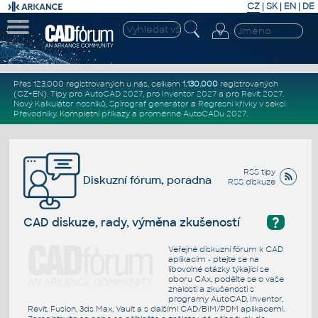
CZ
|
SK
|
EN
|
DE
Přes 123.000 registrovaných u nás, celkem
1.130.000
registrovaných
(CZ+EN)
. Tipy pro
AutoCAD 2027
, pro
Inventor 2027
a pro
Revit 2027
.
Nový
Kalkulátor nosníků
,
Spirograf generátor
a
Regresní křivky
v sekci
Převodníky
.
Kompletní
příkazy
a
proměnné AutoCADu 2027
.
RSS tipy
Diskuzní fórum, poradna
RSS diskuze
?
CAD diskuze, rady, výměna zkušeností
Veřejné diskuzní fórum k CAD
aplikacím - ptejte se na
libovolné otázky týkající se
oboru CAx, podělte se o vaše
znalosti a zkušenosti s
programy AutoCAD, Inventor,
Revit, Fusion, 3ds Max, Vault a s dalšími CAD/BIM/PDM aplikacemi.