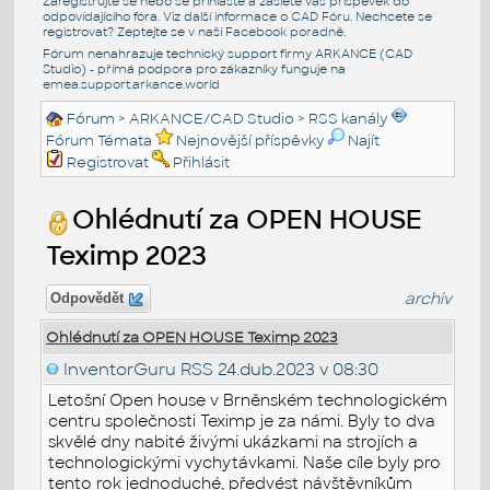
Zaregistrujte se nebo se přihlašte a zašlete váš příspěvek do
odpovídajícího fóra. Viz další informace o
CAD Fóru
. Nechcete se
registrovat? Zeptejte se v naší
Facebook poradně
.
Fórum nenahrazuje technický support firmy ARKANCE (CAD
Studio) - přímá podpora pro zákazníky funguje na
emea.support.arkance.world
Fórum
>
ARKANCE/CAD Studio
>
RSS kanály
Fórum Témata
Nejnovější příspěvky
Najít
Registrovat
Přihlásit
Ohlédnutí za OPEN HOUSE
Teximp 2023
archiv
Odpovědět
Ohlédnutí za OPEN HOUSE Teximp 2023
InventorGuru RSS
24.dub.2023 v 08:30
Letošní Open house v Brněnském technologickém
centru společnosti Teximp je za námi. Byly to dva
skvělé dny nabité živými ukázkami na strojích a
technologickými vychytávkami. Naše cíle byly pro
tento rok jednoduché, předvést návštěvníkům