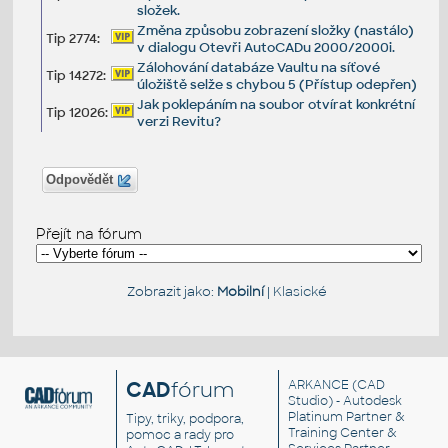
složek.
Změna způsobu zobrazení složky (nastálo)
Tip 2774:
v dialogu Otevři AutoCADu 2000/2000i.
Zálohování databáze Vaultu na síťové
Tip 14272:
úložiště selže s chybou 5 (Přístup odepřen)
Jak poklepáním na soubor otvírat konkrétní
Tip 12026:
verzi Revitu?
Odpovědět
Přejít na fórum
Zobrazit jako:
Mobilní
|
Klasické
CAD
fórum
ARKANCE
(CAD
Studio) - Autodesk
Platinum Partner &
Tipy, triky, podpora,
Training Center &
pomoc a rady pro