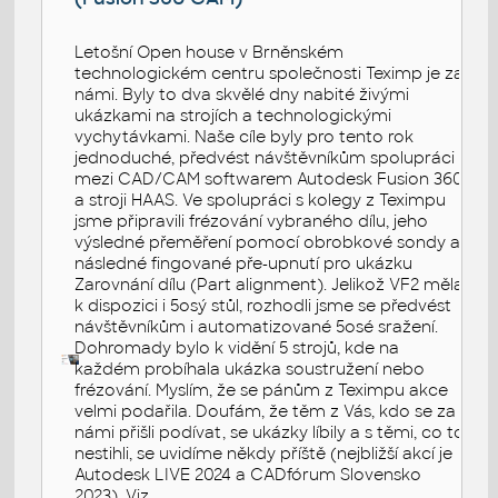
Letošní Open house v Brněnském
technologickém centru společnosti Teximp je za
námi. Byly to dva skvělé dny nabité živými
ukázkami na strojích a technologickými
vychytávkami. Naše cíle byly pro tento rok
jednoduché, předvést návštěvníkům spolupráci
mezi CAD/CAM softwarem Autodesk Fusion 360
a stroji HAAS. Ve spolupráci s kolegy z Teximpu
jsme připravili frézování vybraného dílu, jeho
výsledné přeměření pomocí obrobkové sondy a
následné fingované pře-upnutí pro ukázku
Zarovnání dílu (Part alignment). Jelikož VF2 měla
k dispozici i 5osý stůl, rozhodli jsme se předvést
návštěvníkům i automatizované 5osé sražení.
Dohromady bylo k vidění 5 strojů, kde na
každém probíhala ukázka soustružení nebo
frézování. Myslím, že se pánům z Teximpu akce
velmi podařila. Doufám, že těm z Vás, kdo se za
námi přišli podívat, se ukázky líbily a s těmi, co to
nestihli, se uvidíme někdy příště (nejbližší akcí je
Autodesk LIVE 2024 a CADfórum Slovensko
2023). Viz