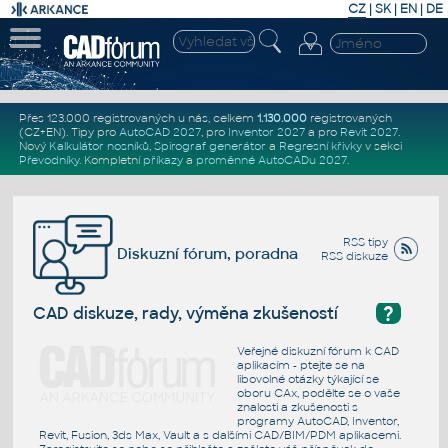
CZ
|
SK
|
EN
|
DE
Přes 123.000 registrovaných u nás, celkem
1.130.000
registrovaných
(CZ+EN)
. Tipy pro
AutoCAD 2027
, pro
Inventor 2027
a pro
Revit 2027
.
Nový
Kalkulátor nosníků
,
Spirograf generátor
a
Regresní křivky
v sekci
Převodníky
.
Kompletní
příkazy
a
proměnné AutoCADu 2027
.
RSS tipy
Diskuzní fórum, poradna
RSS diskuze
?
CAD diskuze, rady, výměna zkušeností
Veřejné diskuzní fórum k CAD
aplikacím - ptejte se na
libovolné otázky týkající se
oboru CAx, podělte se o vaše
znalosti a zkušenosti s
programy AutoCAD, Inventor,
Revit, Fusion, 3ds Max, Vault a s dalšími CAD/BIM/PDM aplikacemi.