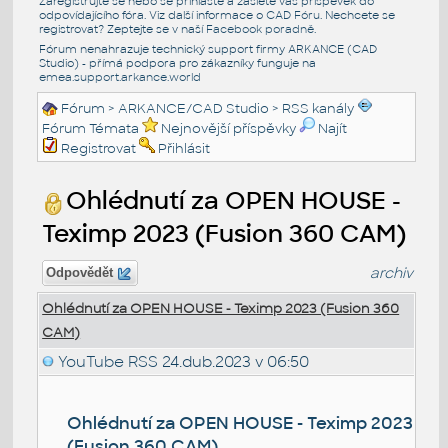
Zaregistrujte se nebo se přihlašte a zašlete váš příspěvek do
odpovídajícího fóra. Viz další informace o
CAD Fóru
. Nechcete se
registrovat? Zeptejte se v naší
Facebook poradně
.
Fórum nenahrazuje technický support firmy ARKANCE (CAD
Studio) - přímá podpora pro zákazníky funguje na
emea.support.arkance.world
Fórum
>
ARKANCE/CAD Studio
>
RSS kanály
Fórum Témata
Nejnovější příspěvky
Najít
Registrovat
Přihlásit
Ohlédnutí za OPEN HOUSE -
Teximp 2023 (Fusion 360 CAM)
archiv
Odpovědět
Ohlédnutí za OPEN HOUSE - Teximp 2023 (Fusion 360
CAM)
YouTube RSS
24.dub.2023 v 06:50
Ohlédnutí za OPEN HOUSE - Teximp 2023
(Fusion 360 CAM)