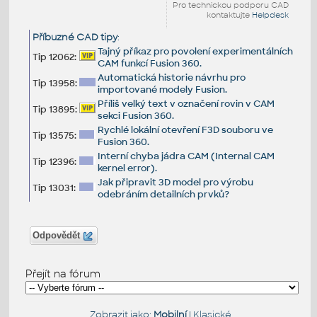
Pro technickou podporu CAD
kontaktujte
Helpdesk
Příbuzné CAD tipy
:
Tajný příkaz pro povolení experimentálních
Tip 12062:
CAM funkcí Fusion 360.
Automatická historie návrhu pro
Tip 13958:
importované modely Fusion.
Příliš velký text v označení rovin v CAM
Tip 13895:
sekci Fusion 360.
Rychlé lokální otevření F3D souboru ve
Tip 13575:
Fusion 360.
Interní chyba jádra CAM (Internal CAM
Tip 12396:
kernel error).
Jak připravit 3D model pro výrobu
Tip 13031:
odebráním detailních prvků?
Odpovědět
Přejít na fórum
Zobrazit jako:
Mobilní
|
Klasické