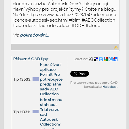
cloudová služba Autodesk Docs? Jaké jsou její
hlavní výhody pro projekční týmy? Čtěte na blogu
NaZdi: https://www.nazdi.cz/2023/04/cde-v-cene-
licence-autodesk-aec.html #bim #AECCollection
#autodesk #autodeskdocs #CDE #cloud
Viz
pokračování...
Příbuzné CAD tipy
:
Sdílet na:
K používání
aplikace
FormIt Pro
Tip 13533:
potřebujete
Pro technickou podporu CAD
předplatné
kontaktujte
Helpdesk
sady AEC
Collection.
Kde si mohu
stáhnout
Trial verze
Tip 11331:
sad
Autodesk
Collection?