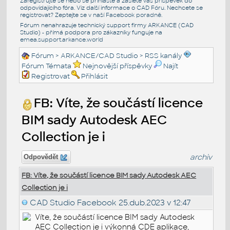
Zaregistrujte se nebo se přihlašte a zašlete váš příspěvek do
odpovídajícího fóra. Viz další informace o
CAD Fóru
. Nechcete se
registrovat? Zeptejte se v naší
Facebook poradně
.
Fórum nenahrazuje technický support firmy ARKANCE (CAD
Studio) - přímá podpora pro zákazníky funguje na
emea.support.arkance.world
Fórum
>
ARKANCE/CAD Studio
>
RSS kanály
Fórum Témata
Nejnovější příspěvky
Najít
Registrovat
Přihlásit
FB: Víte, že součástí licence
BIM sady Autodesk AEC
Collection je i
archiv
Odpovědět
FB: Víte, že součástí licence BIM sady Autodesk AEC
Collection je i
CAD Studio Facebook
25.dub.2023 v 12:47
Víte, že součástí licence BIM sady Autodesk
AEC Collection je i výkonná CDE aplikace,