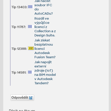
Jak načíst
soubor IFC
Tip 13403:
do
AutoCADu?
Rozdíl ve
výpůjčce
Tip 11787:
licencí z
Collection a z
Design Suite.
Jak získat
bezplatnou
Tip 12388:
licenci
Autodesk
Fusion Team?
Jak napojit
externí
zdroje (IoT)
Tip 14581:
na BIM model
v Autodesk
Tandem?
Odpovědět