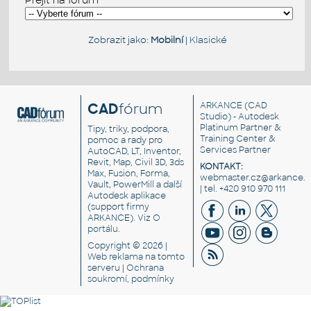
Přejít na fórum
Zobrazit jako:
Mobilní
|
Klasické
CAD
fórum
ARKANCE
(CAD
Studio) - Autodesk
Platinum Partner &
Tipy, triky, podpora,
Training Center &
pomoc a rady pro
Services Partner
AutoCAD, LT, Inventor,
Revit, Map, Civil 3D, 3ds
KONTAKT:
Max, Fusion, Forma,
webmaster.cz@arkance.w
Vault, PowerMill a další
| tel. +420 910 970 111
Autodesk aplikace
(support firmy
ARKANCE). Viz
O
portálu
.
Copyright © 2026 |
Web reklama
na tomto
serveru |
Ochrana
soukromí, podmínky