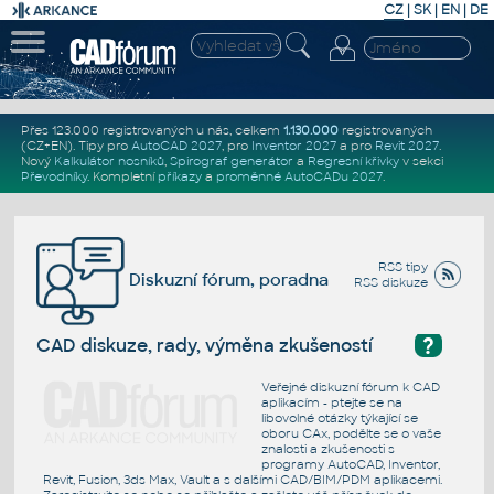
CZ
|
SK
|
EN
|
DE
Přes 123.000 registrovaných u nás, celkem
1.130.000
registrovaných
(CZ+EN)
. Tipy pro
AutoCAD 2027
, pro
Inventor 2027
a pro
Revit 2027
.
Nový
Kalkulátor nosníků
,
Spirograf generátor
a
Regresní křivky
v sekci
Převodníky
.
Kompletní
příkazy
a
proměnné AutoCADu 2027
.
RSS tipy
Diskuzní fórum, poradna
RSS diskuze
?
CAD diskuze, rady, výměna zkušeností
Veřejné diskuzní fórum k CAD
aplikacím - ptejte se na
libovolné otázky týkající se
oboru CAx, podělte se o vaše
znalosti a zkušenosti s
programy AutoCAD, Inventor,
Revit, Fusion, 3ds Max, Vault a s dalšími CAD/BIM/PDM aplikacemi.