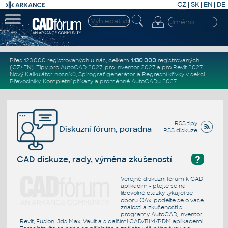
CZ
|
SK
|
EN
|
DE
Přes 123.000 registrovaných u nás, celkem
1.130.000
registrovaných
(CZ+EN)
. Tipy pro
AutoCAD 2027
, pro
Inventor 2027
a pro
Revit 2027
.
Nový
Kalkulátor nosníků
,
Spirograf generátor
a
Regresní křivky
v sekci
Převodníky
.
Kompletní
příkazy
a
proměnné AutoCADu 2027
.
RSS tipy
Diskuzní fórum, poradna
RSS diskuze
?
CAD diskuze, rady, výměna zkušeností
Veřejné diskuzní fórum k CAD
aplikacím - ptejte se na
libovolné otázky týkající se
oboru CAx, podělte se o vaše
znalosti a zkušenosti s
programy AutoCAD, Inventor,
Revit, Fusion, 3ds Max, Vault a s dalšími CAD/BIM/PDM aplikacemi.