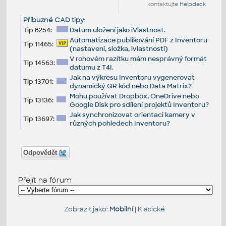
kontaktujte
Helpdesk
Příbuzné CAD tipy
:
Tip 8254:
Datum uložení jako iVlastnost.
Automatizace publikování PDF z Inventoru
Tip 11465:
(nastavení, složka, ivlastnosti)
V rohovém razítku mám nesprávný formát
Tip 14563:
datumu z T4I.
Jak na výkresu Inventoru vygenerovat
Tip 13701:
dynamický QR kód nebo Data Matrix?
Mohu používat Dropbox, OneDrive nebo
Tip 13136:
Google Disk pro sdílení projektů Inventoru?
Jak synchronizovat orientaci kamery v
Tip 13697:
různých pohledech Inventoru?
Odpovědět
Přejít na fórum
Zobrazit jako:
Mobilní
|
Klasické