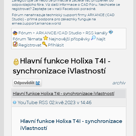
Zaregistrujte se nebo se přihlašte a zašlete váš příspěvek do
odpovídajícího fóra. Viz další informace o
CAD Fóru
. Nechcete se
registrovat? Zeptejte se v naší
Facebook poradně
.
Fórum nenahrazuje technický support firmy ARKANCE (CAD
Studio) - přímá podpora pro zákazníky funguje na
emea.support.arkance.world
Fórum
>
ARKANCE/CAD Studio
>
RSS kanály
Fórum Témata
Nejnovější příspěvky
Najít
Registrovat
Přihlásit
Hlavní funkce Holixa T4I -
synchronizace iVlastností
archiv
Odpovědět
Hlavní funkce Holixa T4I - synchronizace iVlastností
YouTube RSS
02.kvě.2023 v 14:46
Hlavní funkce Holixa T4I - synchronizace
iVlastností