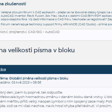
na zkušeností
Veřejné diskuzní fórum k CAD aplikacím - ptejte se na libovolné otázky týkající s
AutoCAD, Inventor, Revit, Fusion, 3ds Max, Vault a s dalšími CAD/BIM/PDM aplikac
odpovídajícího fóra. Viz další informace o
CAD Fóru
. Nechcete se registrovat? Zep
Fórum nenahrazuje technický support firmy ARKANCE (CAD Studio) - přímá po
ctví, strojírenství, CAD/GIS
>
AutoCAD
a velikosti písma v bloku
ráva
Téma: Globální změna velikosti písma v bloku
sláno: 03.kvě.2023 v 08:56
brý den, jsem tu poprvé, tak odpusťte.
třebovala bych hromadnou změnu v daném bloku dané vrstvy. U blo
stém měřítku příliš velký, naopak symbol s ním spojený zase malý. P
 jde, což se mi však nechce, navíc hrozí chyba přehlédnutí. Ví prosím