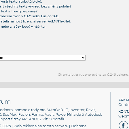
kosti textu atributů bloků.
nšit všechny texty výkresu bez změny polohy?
ší text s TrueType písmy?
 označení rovin v CAM sekci Fusion 360.
vatelů na nový licenční server AdLM/FlexNet.
t nebo značek bodů v náčrtu.
Stránka byla vygenerována za 0,246 sekund.
rum
ARKA
Cente
, podpora, pomoc a rady pro AutoCAD, LT, Inventor, Revit,
KONT
3D, 3ds Max, Fusion, Forma, Vault, PowerMill a další Autodesk
webma
support firmy ARKANCE). Viz
O portálu
.
© 2026 |
Web reklama
na tomto serveru |
Ochrana