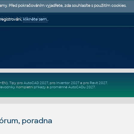
lamy. Před pokračováním vyjadřete, zda souhlasíte s použitím cookies.
 PODPORA | POMOC A RADY
registrováni,
klikněte sem.
.
Z+EN)
. Tipy pro
AutoCAD 2027
, pro
Inventor 2027
a pro
Revit 2027
.
řevodníky
.
Kompletní
příkazy
a
proměnné AutoCADu 2027
.
fórum, poradna