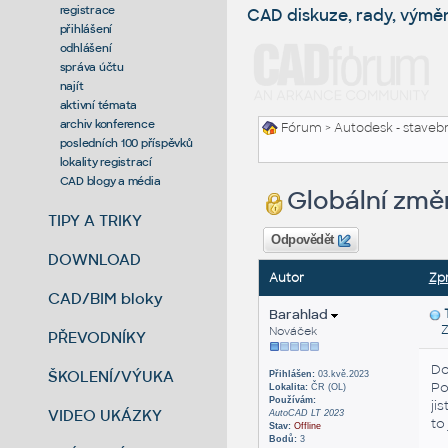
registrace
CAD diskuze, rady, výmě
přihlášení
odhlášení
správa účtu
najít
aktivní témata
archiv konference
Fórum
>
Autodesk - stavebni
posledních 100 příspěvků
lokality registrací
CAD blogy a média
Globální změn
TIPY A TRIKY
Odpovědět
DOWNLOAD
Autor
Zp
CAD/BIM bloky
Barahlad
Za
Nováček
PŘEVODNÍKY
Do
ŠKOLENÍ/VÝUKA
Přihlášen:
03.kvě.2023
Po
Lokalita:
ČR (OL)
Používám:
ji
VIDEO UKÁZKY
AutoCAD LT 2023
to
Stav:
Offline
Bodů:
3