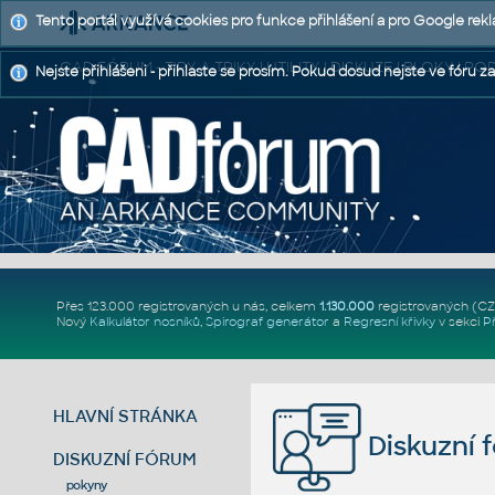
Tento portál využívá cookies pro funkce přihlášení a pro Google rek
CAD FÓRUM - TIPY A TRIKY | UTILITY | DISKUZE | BLOKY |
Nejste přihlášeni - přihlaste se prosím. Pokud dosud nejste ve fóru za
Přes 123.000 registrovaných u nás, celkem
1.130.000
registrovaných (C
Nový
Kalkulátor nosníků
,
Spirograf generátor
a
Regresní křivky
v sekci
P
HLAVNÍ STRÁNKA
Diskuzní 
DISKUZNÍ FÓRUM
pokyny