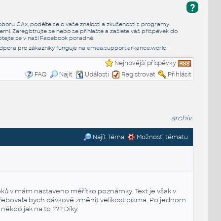
?
e oboru CAx, podělte se o vaše znalosti a zkušenosti s programy
emi. Zaregistrujte se nebo se přihlašte a zašlete váš příspěvek do
tejte se v naší
Facebook poradně
.
dpora pro zákazníky funguje na
emea.support.arkance.world
Nejnovější příspěvky
FAQ
Najít
Události
Registrovat
Přihlásit
archiv
Najít Téma
Možnosti tématu
ků v mám nastaveno měřítko poznámky. Text je však v
otřebovala bych dávkově změnit velikost písma. Po jednom
, někdo jak
na to ??? Díky.