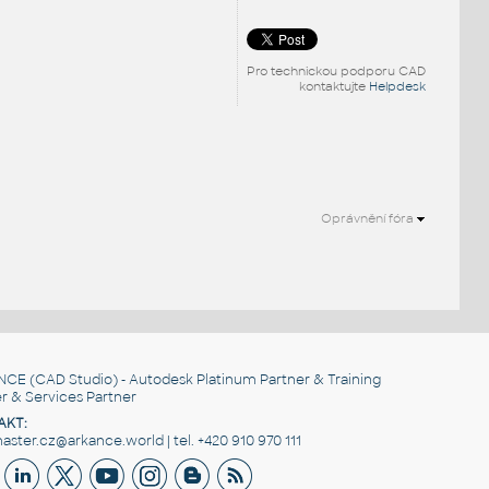
Pro technickou podporu CAD
kontaktujte
Helpdesk
Oprávnění fóra
NCE
(CAD Studio) - Autodesk Platinum Partner & Training
r & Services Partner
AKT:
ster.cz@arkance.world | tel. +420 910 970 111