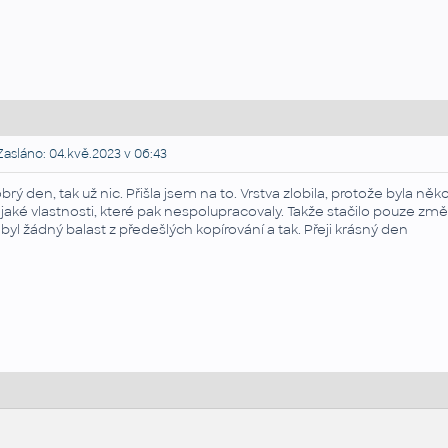
asláno: 04.kvě.2023 v 06:43
brý den, tak už nic. Přišla jsem na to. Vrstva zlobila, protože byla něk
jaké vlastnosti, které pak nespolupracovaly. Takže stačilo pouze zm
byl žádný balast z předešlých kopírování a tak. Přeji krásný den