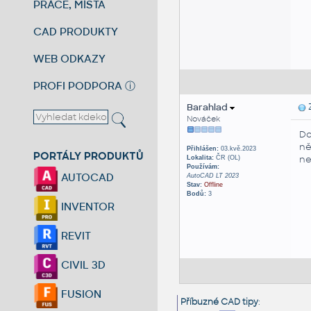
PRÁCE, MÍSTA
CAD PRODUKTY
WEB ODKAZY
PROFI PODPORA
ⓘ
Barahlad
Z
Nováček
Do
ně
Přihlášen:
03.kvě.2023
PORTÁLY PRODUKTŮ
ne
Lokalita:
ČR (OL)
Používám:
AUTOCAD
AutoCAD LT 2023
Stav:
Offline
Bodů:
3
INVENTOR
REVIT
CIVIL 3D
FUSION
Příbuzné CAD tipy
: