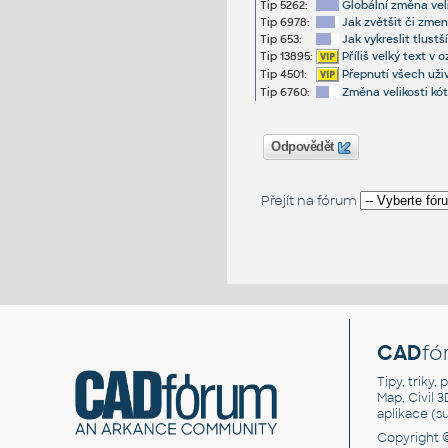
Tip 5262:
Globální změna veli
Tip 6978:
Jak zvětšit či zme
Tip 653:
Jak vykreslit tlust
Tip 13895:
Příliš velký text v
Tip 4501:
Přepnutí všech uži
Tip 6760:
Změna velikosti kó
Odpovědět
Přejít na fórum
CAD
fó
Tipy, triky
Map, Civil 
aplikace (
Copyright 