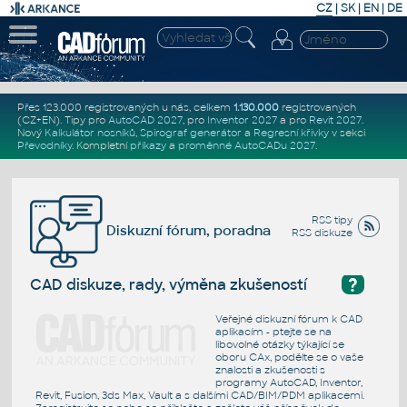
CZ
|
SK
|
EN
|
DE
Přes 123.000 registrovaných u nás, celkem
1.130.000
registrovaných
(CZ+EN)
. Tipy pro
AutoCAD 2027
, pro
Inventor 2027
a pro
Revit 2027
.
Nový
Kalkulátor nosníků
,
Spirograf generátor
a
Regresní křivky
v sekci
Převodníky
.
Kompletní
příkazy
a
proměnné AutoCADu 2027
.
RSS tipy
Diskuzní fórum, poradna
RSS diskuze
?
CAD diskuze, rady, výměna zkušeností
Veřejné diskuzní fórum k CAD
aplikacím - ptejte se na
libovolné otázky týkající se
oboru CAx, podělte se o vaše
znalosti a zkušenosti s
programy AutoCAD, Inventor,
Revit, Fusion, 3ds Max, Vault a s dalšími CAD/BIM/PDM aplikacemi.