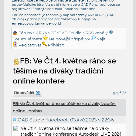
Zaregistrujte se nebo se přihlašte a zašlete váš příspěvek do
odpovídajícího fóra. Viz další informace o
CAD Fóru
. Nechcete se
registrovat? Zeptejte se v naší
Facebook poradně
.
Fórum nenahrazuje technický support firmy ARKANCE (CAD
Studio) - přímá podpora pro zákazníky funguje na
emea.support.arkance.world
Fórum
>
ARKANCE/CAD Studio
>
RSS kanály
Fórum Témata
Nejnovější příspěvky
Najít
Registrovat
Přihlásit
FB: Ve Čt 4. května ráno se
těšíme na diváky tradiční
online konfere
archiv
Odpovědět
FB: Ve Čt 4. května ráno se těšíme na diváky tradiční
online konfere
CAD Studio Facebook
03.kvě.2023 v 22:36
Ve Čt 4. května ráno se těšíme na diváky
tradiční online konference Autodesk LIVE 2024.