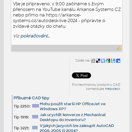
Vše je připraveno, v 9:00 začínáme s živým
přenosem na YouTube kanálu Arkance Systems CZ
nebo přímo na https://arkance-
systems.cz/autodesk-live-2024 - připravte si
zvídavé otázky do chatu.
Viz
pokračování...
Sdílet na:
Pro technickou podporu CAD
kontaktujte
Helpdesk
Příbuzné CAD tipy
:
Mohu použít starší HP OfficeJet ve
Tip 2250:
Windows XP?
Jak urychlit konverze z Mechanical
Tip 1918:
Desktopu do Inventoru?
V jakých jazycích lze zakoupit AutoCAD
Tip 3221:
2006, 2005 či 2004?