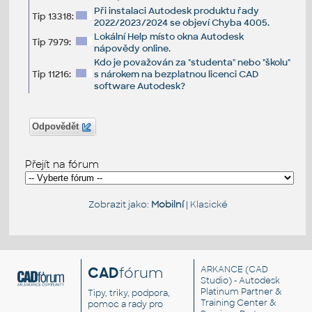
Při instalaci Autodesk produktu řady
Tip 13318:
2022/2023/2024 se objeví Chyba 4005.
Lokální Help místo okna Autodesk
Tip 7979:
nápovědy online.
Kdo je považován za "studenta" nebo "školu"
Tip 11216:
s nárokem na bezplatnou licenci CAD
software Autodesk?
Odpovědět
Přejít na fórum
Zobrazit jako:
Mobilní
|
Klasické
CAD
fórum
ARKANCE
(CAD
Studio) - Autodesk
Platinum Partner &
Tipy, triky, podpora,
Training Center &
pomoc a rady pro