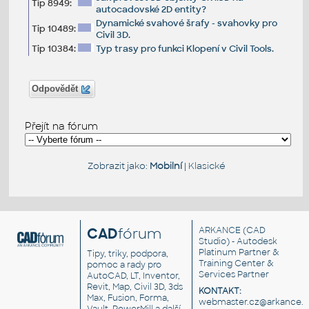
Tip 8949:
autocadovské 2D entity?
Dynamické svahové šrafy - svahovky pro
Tip 10489:
Civil 3D.
Tip 10384:
Typ trasy pro funkci Klopení v Civil Tools.
Odpovědět
Přejít na fórum
Zobrazit jako:
Mobilní
|
Klasické
CAD
fórum
ARKANCE
(CAD
Studio) - Autodesk
Platinum Partner &
Tipy, triky, podpora,
Training Center &
pomoc a rady pro
Services Partner
AutoCAD, LT, Inventor,
Revit, Map, Civil 3D, 3ds
KONTAKT:
Max, Fusion, Forma,
webmaster.cz@arkance.w