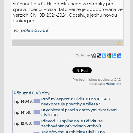
stáhnout buď z Helpdesku nebo ze stránky pro
správu licencí Holixa. Tato verze je podporována ve
verzích Civil 3D 2021-2024. Obsahuje jednu novou
funkci pro
Viz
pokračování...
Sdílet na:
Pro technickou podporu CAD
kontaktujte
Helpdesk
Příbuzné CAD tipy
:
Proč mi export z Civilu 3D do IFC 4.3
Tip 14049:
neexportuje povrchy a tělesa?
Urychlete si práci s datovými zkratkami
Tip 14159:
Civilu 3D.
Převod 3D spline na 3D křivku se
Tip 12758:
zachováním původních vrcholů.
Jak převést 3D objekty Civil3D na