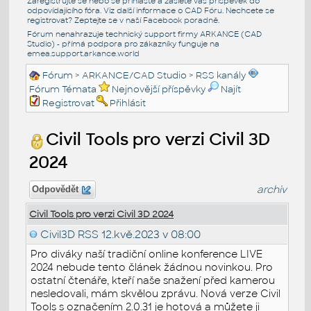
Zaregistrujte se nebo se přihlašte a zašlete váš příspěvek do
odpovídajícího fóra. Viz další informace o
CAD Fóru
. Nechcete se
registrovat? Zeptejte se v naší
Facebook poradně
.
Fórum nenahrazuje technický support firmy ARKANCE (CAD
Studio) - přímá podpora pro zákazníky funguje na
emea.support.arkance.world
Fórum
>
ARKANCE/CAD Studio
>
RSS kanály
Fórum Témata
Nejnovější příspěvky
Najít
Registrovat
Přihlásit
Civil Tools pro verzi Civil 3D
2024
archiv
Odpovědět
Civil Tools pro verzi Civil 3D 2024
Civil3D RSS
12.kvě.2023 v 08:00
Pro diváky naší tradiční online konference LIVE
2024 nebude tento článek žádnou novinkou. Pro
ostatní čtenáře, kteří naše snažení před kamerou
nesledovali, mám skvělou zprávu. Nová verze Civil
Tools s označením 2.0.31 je hotová a můžete ji