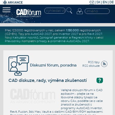
CZ
|
SK
|
EN
|
DE
Přes 123.000 registrovaných u nás, celkem
1.130.000
registrovaných
(CZ+EN)
. Tipy pro
AutoCAD 2027
, pro
Inventor 2027
a pro
Revit 2027
.
Nový
Kalkulátor nosníků
,
Spirograf generátor
a
Regresní křivky
v sekci
Převodníky
.
Kompletní
příkazy
a
proměnné AutoCADu 2027
.
RSS tipy
Diskuzní fórum, poradna
RSS diskuze
?
CAD diskuze, rady, výměna zkušeností
Veřejné diskuzní fórum k CAD
aplikacím - ptejte se na
libovolné otázky týkající se
oboru CAx, podělte se o vaše
znalosti a zkušenosti s
programy AutoCAD, Inventor,
Revit, Fusion, 3ds Max, Vault a s dalšími CAD/BIM/PDM aplikacemi.