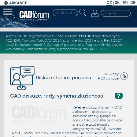
CZ
|
SK
|
EN
|
DE
Přes 123.000 registrovaných u nás, celkem
1.130.000
registrovaných
(CZ+EN)
. Tipy pro
AutoCAD 2027
, pro
Inventor 2027
a pro
Revit 2027
.
Nový
Kalkulátor nosníků
,
Spirograf generátor
a
Regresní křivky
v sekci
Převodníky
.
Kompletní
příkazy
a
proměnné AutoCADu 2027
.
RSS tipy
Diskuzní fórum, poradna
RSS diskuze
?
CAD diskuze, rady, výměna zkušeností
Veřejné diskuzní fórum k CAD
aplikacím - ptejte se na
libovolné otázky týkající se
oboru CAx, podělte se o vaše
znalosti a zkušenosti s
programy AutoCAD, Inventor,
Revit, Fusion, 3ds Max, Vault a s dalšími CAD/BIM/PDM aplikacemi.