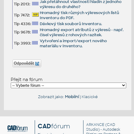
Jak přetáhnout vlastnosti hladin z jednoho
Tip 2013:
výkresu do druhého?
Hromadný tisk různých výkresových listů
Tip 7472:
Inventoru do PDF.
Tip 4336:
Dávkový tisk souborů Inventoru.
Hromadný export atributů z výkresů - např.
Tip 9678:
čísel výkresů z rohových razítek.
Vytvoření a import/export nového
Tip 3993:
materiálu v Inventoru.
Odpovědět
Přejít na fórum
Zobrazit jako:
Mobilní
|
Klasické
CAD
fórum
ARKANCE
(CAD
Studio) - Autodesk