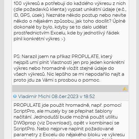
100 výkresů a potřebuji do každého výkresu z nich
(dle požadavků klienta) vypsat unikátní údaje (e.č.,
ID, GPS, úsek). Neznáte někdo postup nebo nevíte
někdo o nějakém způsobu, jak toho docílit? Úplně
dokonalé by bylo, kdyby se to dalo udělat
prostřednictvím Excelu, kde by jednotlivý řádek
plnil konkrétní výkres :-)
PS: Narazil jsem na příkaz PROPULATE, který
nejspíš umí plnit Vlastnosti jen pro jeden konkrétní
výkres nebo hromadně vložit stejné údaje do
všech výkresů. Nic lepšího se mi nepodařilo najít a
proto jdu za Vámi s prosbou o pomoc.
Vladimír Michl
08.čer.2023 v 18:52
PROPULATE jde použít hromadně, např. pomocí
ScriptPro, ale musely by se přepínat šablony
načítání. Jednodušší bude možná použít utilitu
DWGprop (viz Download), opět v kombinaci se
ScriptPro. Nebo nejprve naplnit požadované
parametry z Excelu do nějakého bloku ve výkresu