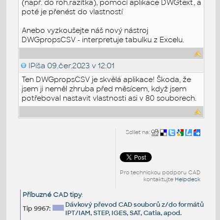
(např. do roh.razítka), pomocí aplikace DWGtext, a
poté je přenést do vlastností
Anebo vyzkoušejte náš nový nástroj
DWGpropsCSV - interpretuje tabulku z Excelu.
IPíša
09.čer.2023 v 12:01
Ten DWGpropsCSV je skvělá aplikace! Škoda, že
jsem ji neměl zhruba před měsícem, když jsem
potřeboval nastavit vlastnosti asi v 80 souborech.
Sdílet na:
Pro technickou podporu CAD
kontaktujte
Helpdesk
Příbuzné CAD tipy
:
Dávkový převod CAD souborů z/do formátů
Tip 9967:
IPT/IAM, STEP, IGES, SAT, Catia, apod.