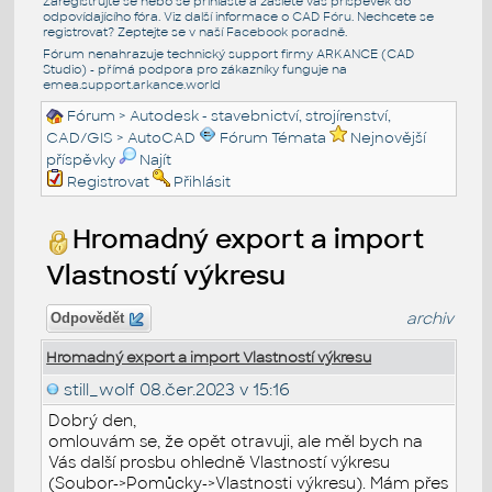
Zaregistrujte se nebo se přihlašte a zašlete váš příspěvek do
odpovídajícího fóra. Viz další informace o
CAD Fóru
. Nechcete se
registrovat? Zeptejte se v naší
Facebook poradně
.
Fórum nenahrazuje technický support firmy ARKANCE (CAD
Studio) - přímá podpora pro zákazníky funguje na
emea.support.arkance.world
Fórum
>
Autodesk - stavebnictví, strojírenství,
CAD/GIS
>
AutoCAD
Fórum Témata
Nejnovější
příspěvky
Najít
Registrovat
Přihlásit
Hromadný export a import
Vlastností výkresu
archiv
Odpovědět
Hromadný export a import Vlastností výkresu
still_wolf
08.čer.2023 v 15:16
Dobrý den,
omlouvám se, že opět otravuji, ale měl bych na
Vás další prosbu ohledně Vlastností výkresu
(Soubor->Pomůcky->Vlastnosti výkresu). Mám přes