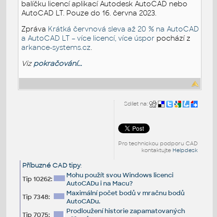
balíčku licencí aplikací Autodesk AutoCAD nebo
AutoCAD LT. Pouze do 16. června 2023.
Zpráva
Krátká červnová sleva až 20 % na AutoCAD
a AutoCAD LT – více licencí, více úspor
pochází z
arkance-systems.cz
.
Viz
pokračování...
Sdílet na:
Pro technickou podporu CAD
kontaktujte
Helpdesk
Příbuzné CAD tipy
:
Mohu použít svou Windows licenci
Tip 10262:
AutoCADu i na Macu?
Maximální počet bodů v mračnu bodů
Tip 7348:
AutoCADu.
Prodloužení historie zapamatovaných
Tip 7075: