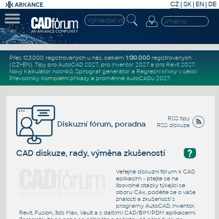
CZ
|
SK
|
EN
|
DE
Přes 123.000 registrovaných u nás, celkem
1.130.000
registrovaných
(CZ+EN)
. Tipy pro
AutoCAD 2027
, pro
Inventor 2027
a pro
Revit 2027
.
Nový
Kalkulátor nosníků
,
Spirograf generátor
a
Regresní křivky
v sekci
Převodníky
.
Kompletní
příkazy
a
proměnné AutoCADu 2027
.
RSS tipy
Diskuzní fórum, poradna
RSS diskuze
?
CAD diskuze, rady, výměna zkušeností
Veřejné diskuzní fórum k CAD
aplikacím - ptejte se na
libovolné otázky týkající se
oboru CAx, podělte se o vaše
znalosti a zkušenosti s
programy AutoCAD, Inventor,
Revit, Fusion, 3ds Max, Vault a s dalšími CAD/BIM/PDM aplikacemi.