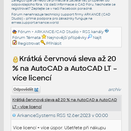
Zaregistrujte se nebo se přihlašte a zašlete váš příspěvek do
odpovídajícího fóra. Viz další informace o
CAD Fóru
. Nechcete se
registrovat? Zeptejte se v naší
Facebook poradně
.
Fórum nenahrazuje technický support firmy ARKANCE (CAD
Studio) - přímá podpora pro zákazníky funguje na
emea.support.arkance.world
Fórum
>
ARKANCE/CAD Studio
>
RSS kanály
Fórum Témata
Nejnovější příspěvky
Najít
Registrovat
Přihlásit
Krátká červnová sleva až 20
% na AutoCAD a AutoCAD LT –
více licencí
archiv
Odpovědět
Krátká červnová sleva až 20 % na AutoCAD a AutoCAD
LT – více licencí
ArkanceSystems RSS
12.čer.2023 v 00:00
Více licencí = více úspor. Ušetřete při nákupu