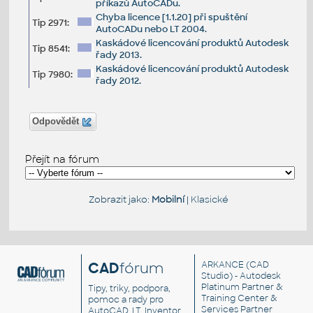
příkazů AutoCADu.
Chyba licence [1.1.20] při spuštění
Tip 2971:
AutoCADu nebo LT 2004.
Kaskádové licencování produktů Autodesk
Tip 8541:
řady 2013.
Kaskádové licencování produktů Autodesk
Tip 7980:
řady 2012.
Odpovědět
Přejít na fórum
Zobrazit jako:
Mobilní
|
Klasické
CAD
fórum
ARKANCE
(CAD
Studio) - Autodesk
Platinum Partner &
Tipy, triky, podpora,
Training Center &
pomoc a rady pro
Services Partner
AutoCAD, LT, Inventor,