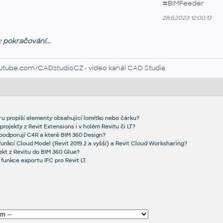
#BIMFeeder
28.6.2023 12:00:13
z
pokračování...
utube.com/CADstudioCZ
- video kanál CAD Studia
ru propíší elementy obsahující lomítko nebo čárku?
rojekty z Revit Extensions i v holém Revitu či LT?
 podporují C4R a které BIM 360 Design?
 funkcí Cloud Model (Revit 2019.2 a vyšší) a Revit Cloud Worksharing?
ekt z Revitu do BIM 360 Glue?
nkce exportu IFC pro Revit LT.