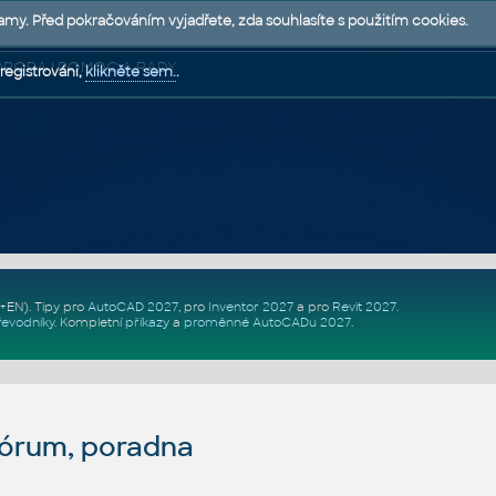
lamy. Před pokračováním vyjadřete, zda souhlasíte s použitím cookies.
 PODPORA | POMOC A RADY
registrováni,
klikněte sem.
.
Z+EN)
. Tipy pro
AutoCAD 2027
, pro
Inventor 2027
a pro
Revit 2027
.
řevodníky
.
Kompletní
příkazy
a
proměnné AutoCADu 2027
.
fórum, poradna