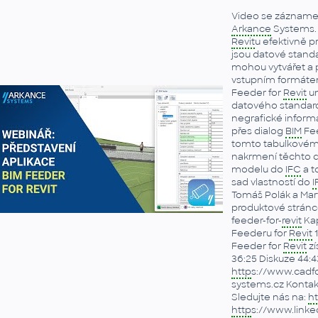
Video se zázname
Arkance
Systems. 
Revit
u efektivně p
jsou datové standar
mohou vytvářet a p
vstupním formát
Feeder for
Revit
um
datového standard
negrafické inform
přes dialog
BIM
Fee
tomto tabulkovém 
nakrmení těchto d
modelu do
IFC
a t
sad vlastností do
I
Tomáš Polák a Marti
produktové stránc
feeder-for-
revit
Kap
Feederu for
Revit
1
Feeder for
Revit
zí
36:25 Diskuze 44:4
http
s://www.cadfo
systems.cz Kontakt
Sledujte nás na:
ht
http
s://www.link