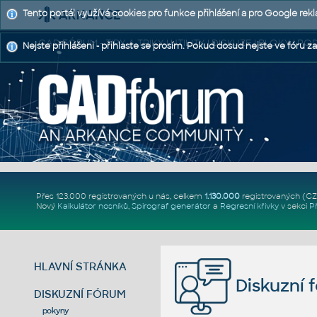
Tento portál využívá cookies pro funkce přihlášení a pro Google rek
CAD FÓRUM - TIPY A TRIKY | UTILITY | DISKUZE | BLOKY |
Nejste přihlášeni - přihlaste se prosím. Pokud dosud nejste ve fóru za
Přes 123.000 registrovaných u nás, celkem
1.130.000
registrovaných (C
Nový
Kalkulátor nosníků
,
Spirograf generátor
a
Regresní křivky
v sekci
P
HLAVNÍ STRÁNKA
Diskuzní 
DISKUZNÍ FÓRUM
pokyny