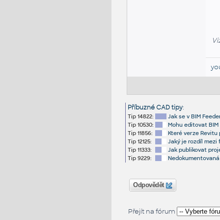
Vi
yo
Příbuzné CAD tipy
:
Tip 14822:
Jak se v BIM Feede
Tip 10530:
Mohu editovat BIM p
Tip 11856:
Které verze Revitu
Tip 12125:
Jaký je rozdíl mezi
Tip 11333:
Jak publikovat proj
Tip 9229:
Nedokumentovaná fu
Odpovědět
Přejít na fórum