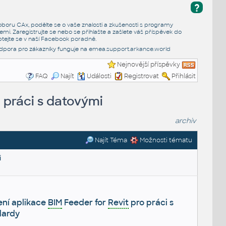
?
e oboru CAx, podělte se o vaše znalosti a zkušenosti s programy
emi. Zaregistrujte se nebo se přihlašte a zašlete váš příspěvek do
tejte se v naší
Facebook poradně
.
dpora pro zákazníky funguje na
emea.support.arkance.world
Nejnovější příspěvky
FAQ
Najít
Události
Registrovat
Přihlásit
 práci s datovými
archiv
Najít Téma
Možnosti tématu
i
ní aplikace
BIM
Feeder for
Revit
pro práci s
dardy