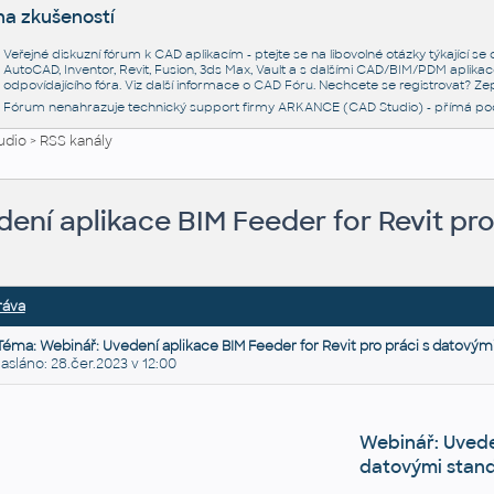
na zkušeností
Veřejné diskuzní fórum k CAD aplikacím - ptejte se na libovolné otázky týkající s
AutoCAD, Inventor, Revit, Fusion, 3ds Max, Vault a s dalšími CAD/BIM/PDM aplikac
odpovídajícího fóra. Viz další informace o
CAD Fóru
. Nechcete se registrovat? Zep
Fórum nenahrazuje technický support firmy ARKANCE (CAD Studio) - přímá po
udio
>
RSS kanály
ení aplikace BIM Feeder for Revit pro
ráva
Téma: Webinář: Uvedení aplikace BIM Feeder for Revit pro práci s datovým
láno: 28.čer.2023 v 12:00
Webinář: Uvede
datovými stan