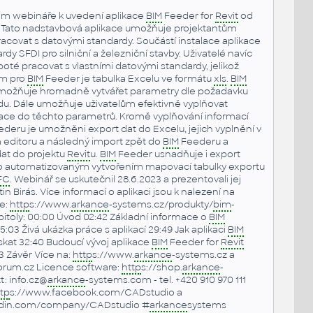
m webináře k uvedení aplikace
BIM
Feeder for
Revit
od
Tato nadstavbová aplikace umožňuje projektantům
racovat s datovými standardy. Součástí instalace aplikace
dy SFDI pro silniční a železniční stavby. Uživatelé navíc
oté pracovat s vlastními datovými standardy, jelikož
em pro
BIM
Feeder je tabulka Excelu ve formátu
xls
.
BIM
ožňuje hromadně vytvářet parametry dle požadavku
u. Dále umožňuje uživatelům efektivně vyplňovat
ace do těchto parametrů. Kromě vyplňování informací
deru je umožněni export dat do Excelu, jejich vyplnění v
editoru a následný import zpět do
BIM
Feederu a
at do projektu
Revit
u.
BIM
Feeder usnadňuje i export
o automatizovaným vytvořením mapovací tabulky exportu
FC
. Webinář se uskutečnil 28.6.2023 a prezentovali jej
n Birás. Více informací o aplikaci jsou k nalezení na
e:
http
s://www.
arkance
-systems.cz/produkty/
bim
-
itoly: 00:00 Úvod 02:42 Základní informace o
BIM
5:03 Živá ukázka práce s aplikací 29:49 Jak aplikaci
BIM
skat 32:40 Budoucí vývoj aplikace
BIM
Feeder for
Revit
3 Závěr Více na:
http
s://www.
arkance
-systems.cz a
rum.cz Licence software:
http
s://shop.
arkance
-
: info.cz@
arkance
-systems.com - tel. +420 910 970 111
tp
s://www.facebook.com/CADstudio a
edin.com/company/CADstudio #
arkance
systems