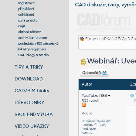
registrace
CAD diskuze, rady, výmě
přihlášení
odhlášení
správa účtu
najít
aktivní témata
archiv konference
Fórum
>
ARKANCE/CAD St
posledních 100 příspěvků
lokality registrací
CAD blogy a média
Webinář: Uved
TIPY A TRIKY
Odpovědět
DOWNLOAD
Autor
Zp
CAD/BIM bloky
YouTube RSS
Zas
RSS roboti
PŘEVODNÍKY
Robot
ŠKOLENÍ/VÝUKA
Přihlášen:
26.úno.2011
VIDEO UKÁZKY
Lokalita:
ČR (Pha)
Používám:
AutoCAD