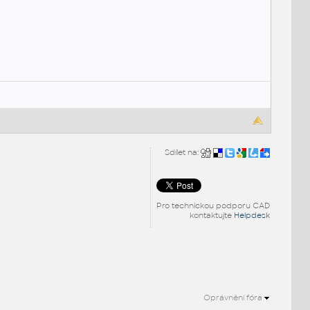
Sdílet na:
Pro technickou podporu CAD
kontaktujte
Helpdesk
Oprávnění fóra