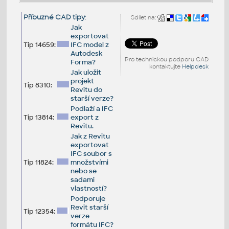
Příbuzné CAD tipy
:
Sdílet na:
Jak
exportovat
Tip 14659:
IFC model z
Autodesk
Pro technickou podporu CAD
Forma?
kontaktujte
Helpdesk
Jak uložit
projekt
Tip 8310:
Revitu do
starší verze?
Podlaží a IFC
Tip 13814:
export z
Revitu.
Jak z Revitu
exportovat
IFC soubor s
Tip 11824:
množstvími
nebo se
sadami
vlastností?
Podporuje
Revit starší
Tip 12354:
verze
formátu IFC?