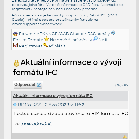
Zaregistrujte se nebo se přihlašte a zašlete váš příspěvek do
odpovídajícího fóra. Viz další informace o
CAD Fóru
. Nechcete se
registrovat? Zeptejte se v naší
Facebook poradně
.
Fórum nenahrazuje technický support firmy ARKANCE (CAD
Studio) - přímá podpora pro zákazníky funguje na
emea.support.arkance.world
Fórum
>
ARKANCE/CAD Studio
>
RSS kanály
Fórum Témata
Nejnovější příspěvky
Najít
Registrovat
Přihlásit
Aktuální informace o vývoji
formátu IFC
archiv
Odpovědět
Aktuální informace o vývoji formátu IFC
BIMfo RSS
12.čvc.2023 v 11:52
Postup standardizace otevřeného BIM formátu IFC
Viz
pokračování...