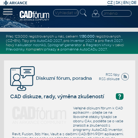
CZ
|
SK
|
EN
|
DE
Přes 123.000 registrovaných u nás, celkem
1.130.000
registrovaných
(CZ+EN)
. Tipy pro
AutoCAD 2027
, pro
Inventor 2027
a pro
Revit 2027
.
Nový
Kalkulátor nosníků
,
Spirograf generátor
a
Regresní křivky
v sekci
Převodníky
.
Kompletní
příkazy
a
proměnné AutoCADu 2027
.
RSS tipy
Diskuzní fórum, poradna
RSS diskuze
?
CAD diskuze, rady, výměna zkušeností
Veřejné diskuzní fórum k CAD
aplikacím - ptejte se na
libovolné otázky týkající se
oboru CAx, podělte se o vaše
znalosti a zkušenosti s
programy AutoCAD, Inventor,
Revit, Fusion, 3ds Max, Vault a s dalšími CAD/BIM/PDM aplikacemi.