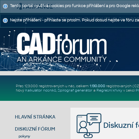
Tento portál využívá cookies pro funkce přihlášení a pro Google rek
CAD FÓRUM - TIPY A TRIKY | UTILITY | DISKUZE | BLOKY |
Nejste přihlášeni - přihlaste se prosím. Pokud dosud nejste ve fóru za
Přes 123.000 registrovaných u nás, celkem
1.130.000
registrovaných (C
Nový
Kalkulátor nosníků
,
Spirograf generátor
a
Regresní křivky
v sekci
P
HLAVNÍ STRÁNKA
Diskuzní 
DISKUZNÍ FÓRUM
pokyny