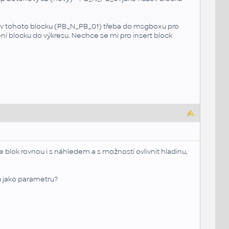
ázev tohoto blocku (PB_N_PB_01) třeba do msgboxu pro
ení blocku do výkresu. Nechce se mi pro insert block
e blok rovnou i s náhledem a s možností ovlivnit hladinu,
 jako parametru?