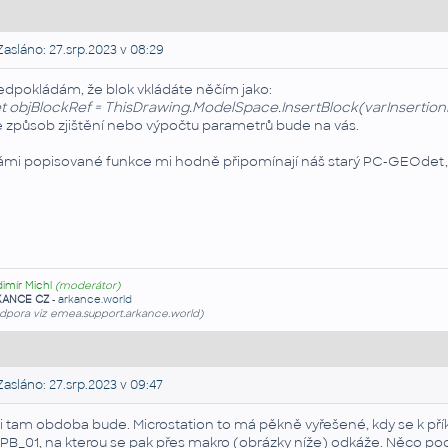
asláno: 27.srp.2023 v 08:29
edpokládám, že blok vkládáte něčím jako:
t objBlockRef = ThisDrawing.ModelSpace.InsertBlock(varInsertionPo
e způsob zjištění nebo výpočtu parametrů bude na vás.
ámi popisované funkce mi hodně připomínají náš starý PC-GEOdet, 
dimír Michl
(moderátor)
KANCE CZ
-
arkance.world
dpora viz emea.support.arkance.world)
asláno: 27.srp.2023 v 09:47
i tam obdoba bude. Microstation to má pěkně vyřešené, kdy se k příkaz
PB_01, na kterou se pak přes
makro
(obrázky níže) odkáže. Něco po