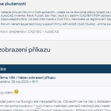
na zkušeností
Veřejné diskuzní fórum k CAD aplikacím - ptejte se na libovolné otázky týkající s
AutoCAD, Inventor, Revit, Fusion, 3ds Max, Vault a s dalšími CAD/BIM/PDM aplikac
odpovídajícího fóra. Viz další informace o
CAD Fóru
. Nechcete se registrovat? Zep
Fórum nenahrazuje technický support firmy ARKANCE (CAD Studio) - přímá po
ctví, strojírenství, CAD/GIS
>
AutoCAD
zobrazení příkazu
ráva
Téma: VBA / Název zobrazení příkazu
láno: 26.srp.2023 v 18:11
oj všem
edal jsem na Googlu ale nezadařilo se. Obracím se na Vás s dotaze
em do extra souboru *.
cui
x menu nabídek, panelů nástrojů ale i karet
brazení příkazu chystám doplnit název blocku. Příklad pro příkaz Sl