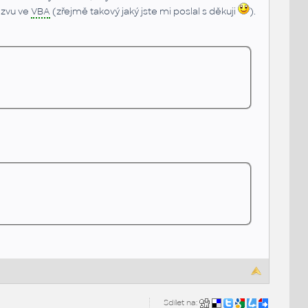
ázvu ve
VBA
(zřejmě takový jaký jste mi poslal s děkuji
).
Sdílet na: