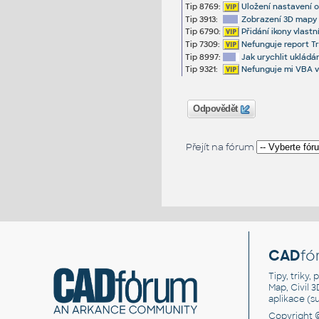
Tip 8769:
Uložení nastavení 
Tip 3913:
Zobrazení 3D mapy 
Tip 6790:
Přidání ikony vlast
Tip 7309:
Nefunguje report Tr
Tip 8997:
Jak urychlit uklád
Tip 9321:
Nefunguje mi VBA v I
Odpovědět
Přejít na fórum
CAD
fó
Tipy, triky
Map, Civil 
aplikace (
Copyright 