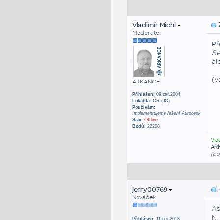
Vladimír Michl
Z
Moderátor
Př
Se
al
(v
ARKANCE
Přihlášen:
09.zář.2004
Lokalita:
ČR (JČ)
Používám:
Implementujeme řešení Autodesk
Stav:
Offline
Bodů:
22208
Vla
AR
(po
jerry00769
Z
Nováček
As
N_
Přihlášen:
11.pro.2013