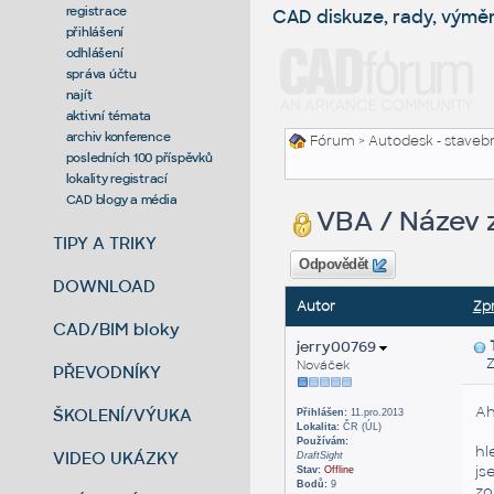
registrace
CAD diskuze, rady, výmě
přihlášení
odhlášení
správa účtu
najít
aktivní témata
archiv konference
Fórum
>
Autodesk - stavebni
posledních 100 příspěvků
lokality registrací
CAD blogy a média
VBA / Název 
TIPY A TRIKY
Odpovědět
DOWNLOAD
Autor
Zp
CAD/BIM bloky
jerry00769
Zas
Nováček
PŘEVODNÍKY
Ah
ŠKOLENÍ/VÝUKA
Přihlášen:
11.pro.2013
Lokalita:
ČR (ÚL)
Používám:
hl
VIDEO UKÁZKY
DraftSight
js
Stav:
Offline
Bodů:
9
zo