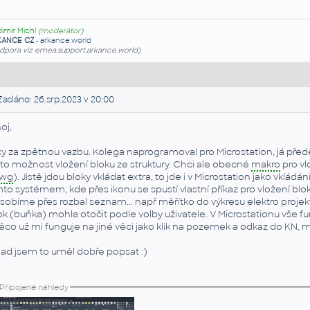
dimír Michl
(moderátor)
KANCE CZ
-
arkance.world
dpora viz emea.support.arkance.world)
asláno: 26.srp.2023 v 20:00
oj,
ky za zpětnou vazbu. Kolega naprogramoval pro Microstation, já př
to možnost vložení bloku ze struktury. Chci ale obecné
makro
pro vl
wg
). Jistě jdou bloky vkládat extra, to jde i v Microstation jako vk
mto systémem, kde přes ikonu se spustí vlastní příkaz pro vložení blo
sobíme přes rozbal seznam... např měřítko do výkresu elektro projek
ok (buňka) mohla otočit podle volby uživatele. V Microstationu vše fu
ěco už mi funguje na jiné věci jako klik na pozemek a odkaz do KN, m
ad jsem to uměl dobře popsat :)
Připojené náhledy