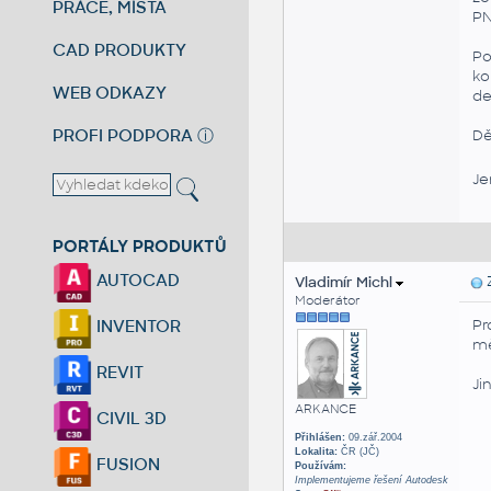
PRÁCE, MÍSTA
PN
CAD PRODUKTY
Po
ko
WEB ODKAZY
de
PROFI PODPORA
ⓘ
Dě
Je
PORTÁLY PRODUKTŮ
AUTOCAD
Vladimír Michl
Z
Moderátor
Pr
INVENTOR
mě
REVIT
Ji
ARKANCE
CIVIL 3D
Přihlášen:
09.zář.2004
Lokalita:
ČR (JČ)
FUSION
Používám:
Implementujeme řešení Autodesk