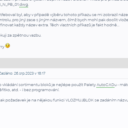
_N_PB_01.
dwg
.
třeboval byl, aby v případě výběru tohoto příkazu se mi zobrazil n
ntrolu, pro jiný zase s jiným názvem, čímž bych mohl pak docílit vlož
finovat každy název extra. Těch vlastních příkazů je fakt hodně...
kuji za zpětnou vazbu.
rry
asláno: 26.srp.2023 v 18:17
o vkládání sortimentu bloků je nejlépe použít Palety
AutoCAD
u - mát
řítko, atd. - i bez programování.
nak požadavek je na nějakou funkci VLOZMUJBLOK se zadáním názvu