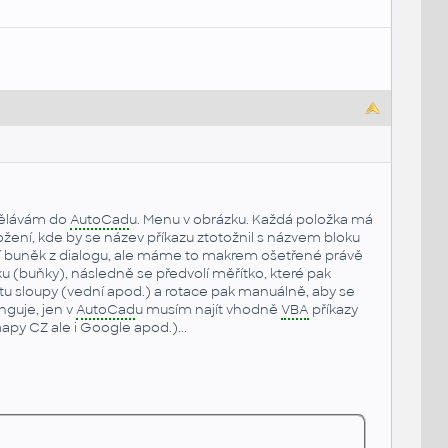
edělávám do
AutoCad
u. Menu v obrázku. Každá položka má
ožení, kde by se název příkazu ztotožnil s názvem bloku
ládání buněk z dialogu, ale máme to makrem ošetřené právě
ku (buňky), následně se předvolí měřítko, které pak
tu sloupy (vední apod.) a rotace pak manuálně, aby se
nguje, jen v
AutoCad
u musím najít vhodně
VBA
příkazy
apy CZ ale i Google apod.)...