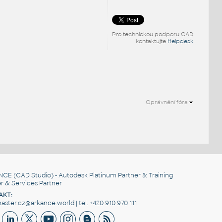
Pro technickou podporu CAD
kontaktujte
Helpdesk
Oprávnění fóra
NCE
(CAD Studio) - Autodesk Platinum Partner & Training
r & Services Partner
AKT:
ster.cz@arkance.world | tel. +420 910 970 111