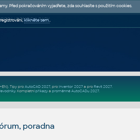
lamy. Před pokračováním vyjadřete, zda souhlasíte s použitím cookies.
 PODPORA | POMOC A RADY
registrováni,
klikněte sem.
.
Z+EN)
. Tipy pro
AutoCAD 2027
, pro
Inventor 2027
a pro
Revit 2027
.
řevodníky
.
Kompletní
příkazy
a
proměnné AutoCADu 2027
.
fórum, poradna