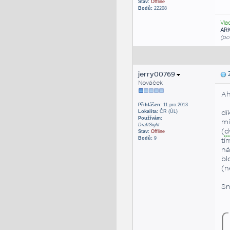
Stav:
Offline
Bodů:
22208
Vla
AR
(po
jerry00769
Z
Nováček
Ah
Přihlášen:
11.pro.2013
dí
Lokalita:
ČR (ÚL)
Používám:
mí
DraftSight
(
d
Stav:
Offline
Bodů:
9
tí
ná
bl
(n
Sn