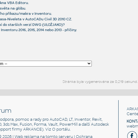
okna VBA Editoru.
světa na glóbu.
ního příkazu/makra v Inventoru.
asa-Niveleta v AutoCADu Civil 3D 2010 CZ.
ání do starších verzí DWG (ULOŽJAKO)?
nventoru 2016, 2015, 2014 nebo 2013 - příčiny.
Stránka byla vygenerována za 0,219 sekund.
rum
ARKA
Cente
, podpora, pomoc a rady pro AutoCAD, LT, Inventor, Revit,
KONT
3D, 3ds Max, Fusion, Forma, Vault, PowerMill a další Autodesk
webma
support firmy ARKANCE). Viz
O portálu
.
© 2026 |
Web reklama
na tomto serveru |
Ochrana