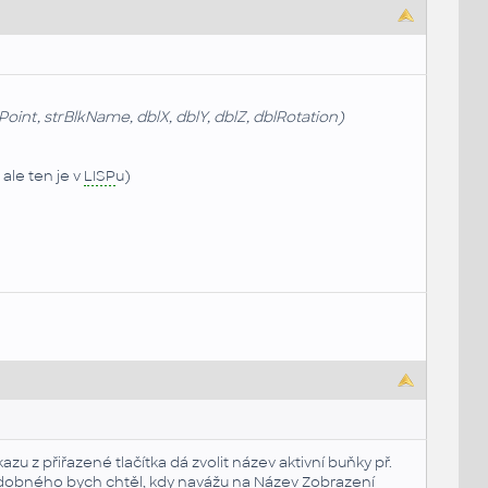
int, strBlkName, dblX, dblY, dblZ, dblRotation)
ale ten je v
LISP
u)
u z přiřazené tlačítka dá zvolit název aktivní buňky př.
dobného bych chtěl, kdy navážu na Název Zobrazení