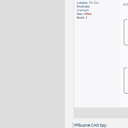
Lokalita:
ČR (ÚL)
Př
Používám:
DraftSight
Stav:
Offline
Bodů:
9
Příbuzné CAD tipy
: