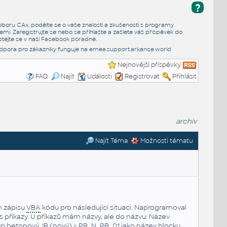
?
e oboru CAx, podělte se o vaše znalosti a zkušenosti s programy
emi. Zaregistrujte se nebo se přihlašte a zašlete váš příspěvek do
tejte se v naší
Facebook poradně
.
dpora pro zákazníky funguje na
emea.support.arkance.world
Nejnovější příspěvky
FAQ
Najít
Události
Registrovat
Přihlásit
archiv
Najít Téma
Možnosti tématu
m zápisu
VBA
kódu pro následující situaci. Naprogramoval
 s příkazy. U příkazů mám názvy, ale do názvu: Název
oup betonový JB (nový) > PB_N_PB_01 jako název blocku