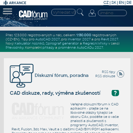
CZ
|
SK
|
EN
|
DE
Přes 123.000 registrovaných u nás, celkem
1.130.000
registrovaných
(CZ+EN)
. Tipy pro
AutoCAD 2027
, pro
Inventor 2027
a pro
Revit 2027
.
Nový
Kalkulátor nosníků
,
Spirograf generátor
a
Regresní křivky
v sekci
Převodníky
.
Kompletní
příkazy
a
proměnné AutoCADu 2027
.
RSS tipy
Diskuzní fórum, poradna
RSS diskuze
?
CAD diskuze, rady, výměna zkušeností
Veřejné diskuzní fórum k CAD
aplikacím - ptejte se na
libovolné otázky týkající se
oboru CAx, podělte se o vaše
znalosti a zkušenosti s
programy AutoCAD, Inventor,
Revit, Fusion, 3ds Max, Vault a s dalšími CAD/BIM/PDM aplikacemi.