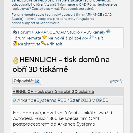
Zaregistrujte se nebo se přihlašte a zašlete váš příspěvek do
odpovídajícího fóra. Viz další informace o
CAD Fóru
. Nechcete se
registrovat? Zeptejte se v naší
Facebook poradně
.
Fórum nenahrazuje technický support firmy ARKANCE (CAD
Studio) - přímá podpora pro zákazníky funguje na
emea.support.arkance.world
Fórum
>
ARKANCE/CAD Studio
>
RSS kanály
Fórum Témata
Nejnovější příspěvky
Najít
Registrovat
Přihlásit
HENNLICH – tisk domů na
obří 3D tiskárně
archiv
Odpovědět
HENNLICH – tisk domů na obří 3D tiskárně
ArkanceSystems RSS
15.zář.2023 v 09:50
Mezioborové, inovativní řešení - unikátní využití
Autodesk Fusion 360 se speciálním CAM
postprocesorem od Arkance Systems.