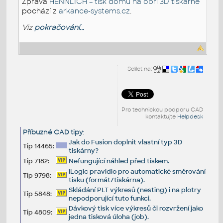
Zpráva
HENNLICH – tisk domů na obří 3D tiskárně
pochází z
arkance-systems.cz
.
Viz
pokračování...
Sdílet na:
Pro technickou podporu CAD
kontaktujte
Helpdesk
Příbuzné CAD tipy
:
Jak do Fusion doplnit vlastní typ 3D
Tip 14465:
tiskárny?
Tip 7182:
Nefungující náhled před tiskem.
iLogic pravidlo pro automatické směrování
Tip 9798:
tisku (formát/tiskárna).
Skládání PLT výkresů (nesting) i na plotry
Tip 5848:
nepodporující tuto funkci.
Dávkový tisk více výkresů či rozvržení jako
Tip 4809:
jedna tisková úloha (job).