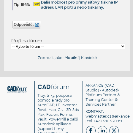
Další možnost pro přímý síťový tisk na IP
Tip 1563:
adresu LAN plotru nebo tiskárny.
Odpovědět
Přejít na fórum
Zobrazit jako:
Mobilní
|
Klasické
CAD
fórum
ARKANCE
(CAD
Studio) - Autodesk
Platinum Partner &
Tipy, triky, podpora,
Training Center &
pomoc a rady pro
Services Partner
AutoCAD, LT, Inventor,
Revit, Map, Civil 3D, 3ds
KONTAKT:
Max, Fusion, Forma,
webmaster.cz@arkance.w
Vault, PowerMill a další
| tel. +420 910 970 111
Autodesk aplikace
(support firmy