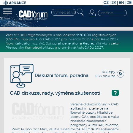
CZ
|
SK
|
EN
|
DE
Přes 123.000 registrovaných u nás, celkem
1.130.000
registrovaných
(CZ+EN)
. Tipy pro
AutoCAD 2027
, pro
Inventor 2027
a pro
Revit 2027
.
Nový
Kalkulátor nosníků
,
Spirograf generátor
a
Regresní křivky
v sekci
Převodníky
.
Kompletní
příkazy
a
proměnné AutoCADu 2027
.
RSS tipy
Diskuzní fórum, poradna
RSS diskuze
?
CAD diskuze, rady, výměna zkušeností
Veřejné diskuzní fórum k CAD
aplikacím - ptejte se na
libovolné otázky týkající se
oboru CAx, podělte se o vaše
znalosti a zkušenosti s
programy AutoCAD, Inventor,
Revit, Fusion, 3ds Max, Vault a s dalšími CAD/BIM/PDM aplikacemi.