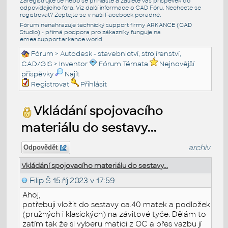
Zaregistrujte se nebo se přihlašte a zašlete váš příspěvek do
odpovídajícího fóra. Viz další informace o
CAD Fóru
. Nechcete se
registrovat? Zeptejte se v naší
Facebook poradně
.
Fórum nenahrazuje technický support firmy ARKANCE (CAD
Studio) - přímá podpora pro zákazníky funguje na
emea.support.arkance.world
Fórum
>
Autodesk - stavebnictví, strojírenství,
CAD/GIS
>
Inventor
Fórum Témata
Nejnovější
příspěvky
Najít
Registrovat
Přihlásit
Vkládání spojovacího
materiálu do sestavy...
archiv
Odpovědět
Vkládání spojovacího materiálu do sestavy...
Filip Š
15.říj.2023 v 17:59
Ahoj,
potřebuji vložit do sestavy ca.40 matek a podložek
(pružných i klasických) na závitové tyče. Dělám to
zatím tak že si vyberu matici z OC a přes vazbu jí