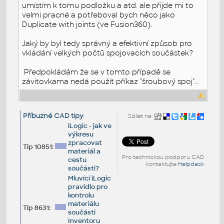
umístím k tomu podložku a atd. ale přijde mi to
velmi pracné a potřeboval bych něco jako
Duplicate with joints (ve Fusion360).
Jaký by byl tedy správný a efektivní způsob pro
vkládání velkých počtů spojovacích součástek?
Předpokládám že se v tomto případě se
závitovkama nedá použít příkaz "šroubový spoj"...
Příbuzné CAD tipy
:
Sdílet na:
iLogic - jak ve
výkresu
zpracovat
Tip 10851:
materiál a
Pro technickou podporu CAD
cestu
kontaktujte
Helpdesk
součásti?
Mluvící iLogic
pravidlo pro
kontrolu
materiálu
Tip 8631:
součásti
Inventoru