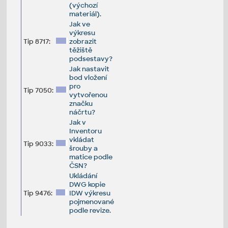
(výchozí
materiál).
Jak ve
výkresu
Tip 8717:
zobrazit
těžiště
podsestavy?
Jak nastavit
bod vložení
pro
Tip 7050:
vytvořenou
značku
náčrtu?
Jak v
Inventoru
vkládat
Tip 9033:
šrouby a
matice podle
ČSN?
Ukládání
DWG kopie
Tip 9476:
IDW výkresu
pojmenované
podle revize.