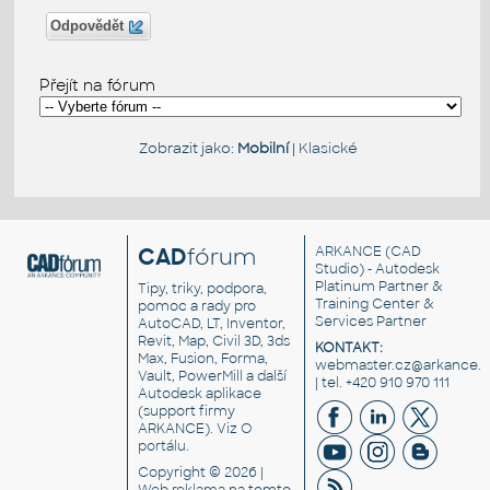
Odpovědět
Přejít na fórum
Zobrazit jako:
Mobilní
|
Klasické
CAD
fórum
ARKANCE
(CAD
Studio) - Autodesk
Platinum Partner &
Tipy, triky, podpora,
Training Center &
pomoc a rady pro
Services Partner
AutoCAD, LT, Inventor,
Revit, Map, Civil 3D, 3ds
KONTAKT:
Max, Fusion, Forma,
webmaster.cz@arkance.w
Vault, PowerMill a další
| tel. +420 910 970 111
Autodesk aplikace
(support firmy
ARKANCE). Viz
O
portálu
.
Copyright © 2026 |
Web reklama
na tomto