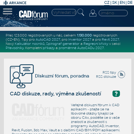
CZ
|
SK
|
EN
|
DE
Přes 123.000 registrovaných u nás, celkem
1.130.000
registrovaných
(CZ+EN)
. Tipy pro
AutoCAD 2027
, pro
Inventor 2027
a pro
Revit 2027
.
Nový
Kalkulátor nosníků
,
Spirograf generátor
a
Regresní křivky
v sekci
Převodníky
.
Kompletní
příkazy
a
proměnné AutoCADu 2027
.
RSS tipy
Diskuzní fórum, poradna
RSS diskuze
?
CAD diskuze, rady, výměna zkušeností
Veřejné diskuzní fórum k CAD
aplikacím - ptejte se na
libovolné otázky týkající se
oboru CAx, podělte se o vaše
znalosti a zkušenosti s
programy AutoCAD, Inventor,
Revit, Fusion, 3ds Max, Vault a s dalšími CAD/BIM/PDM aplikacemi.