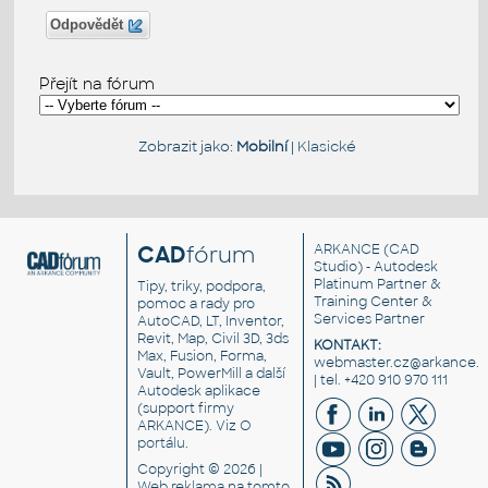
Odpovědět
Přejít na fórum
Zobrazit jako:
Mobilní
|
Klasické
CAD
fórum
ARKANCE
(CAD
Studio) - Autodesk
Platinum Partner &
Tipy, triky, podpora,
Training Center &
pomoc a rady pro
Services Partner
AutoCAD, LT, Inventor,
Revit, Map, Civil 3D, 3ds
KONTAKT:
Max, Fusion, Forma,
webmaster.cz@arkance.w
Vault, PowerMill a další
| tel. +420 910 970 111
Autodesk aplikace
(support firmy
ARKANCE). Viz
O
portálu
.
Copyright © 2026 |
Web reklama
na tomto