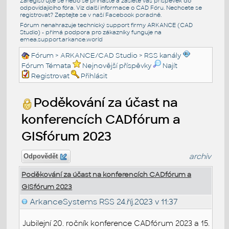
Zaregistrujte se nebo se přihlašte a zašlete váš příspěvek do
odpovídajícího fóra. Viz další informace o
CAD Fóru
. Nechcete se
registrovat? Zeptejte se v naší
Facebook poradně
.
Fórum nenahrazuje technický support firmy ARKANCE (CAD
Studio) - přímá podpora pro zákazníky funguje na
emea.support.arkance.world
Fórum
>
ARKANCE/CAD Studio
>
RSS kanály
Fórum Témata
Nejnovější příspěvky
Najít
Registrovat
Přihlásit
Poděkování za účast na
konferencích CADfórum a
GISfórum 2023
archiv
Odpovědět
Poděkování za účast na konferencích CADfórum a
GISfórum 2023
ArkanceSystems RSS
24.říj.2023 v 11:37
Jubilejní 20. ročník konference CADfórum 2023 a 15.