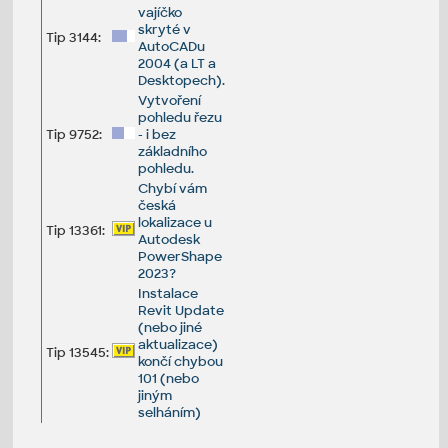
vajíčko
skryté v
Tip 3144:
AutoCADu
2004 (a LT a
Desktopech).
Vytvoření
pohledu řezu
Tip 9752:
- i bez
základního
pohledu.
Chybí vám
česká
lokalizace u
Tip 13361:
Autodesk
PowerShape
2023?
Instalace
Revit Update
(nebo jiné
aktualizace)
Tip 13545:
končí chybou
101 (nebo
jiným
selháním)