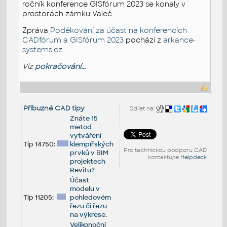
ročník konference GISfórum 2023 se konaly v
prostorách zámku Valeč.
Zpráva
Poděkování za účast na konferencích
CADfórum a GISfórum 2023
pochází z
arkance-
systems.cz
.
Viz
pokračování...
Příbuzné CAD tipy
:
Sdílet na:
Znáte 15
metod
vytváření
Tip 14750:
klempířských
Pro technickou podporu CAD
prvků v BIM
kontaktujte
Helpdesk
projektech
Revitu?
Účast
modelu v
Tip 11205:
pohledovém
řezu či řezu
na výkrese.
Velikonoční