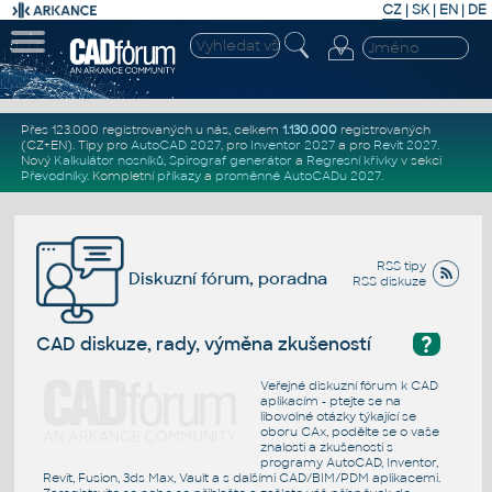
CZ
|
SK
|
EN
|
DE
Přes 123.000 registrovaných u nás, celkem
1.130.000
registrovaných
(CZ+EN)
. Tipy pro
AutoCAD 2027
, pro
Inventor 2027
a pro
Revit 2027
.
Nový
Kalkulátor nosníků
,
Spirograf generátor
a
Regresní křivky
v sekci
Převodníky
.
Kompletní
příkazy
a
proměnné AutoCADu 2027
.
RSS tipy
Diskuzní fórum, poradna
RSS diskuze
?
CAD diskuze, rady, výměna zkušeností
Veřejné diskuzní fórum k CAD
aplikacím - ptejte se na
libovolné otázky týkající se
oboru CAx, podělte se o vaše
znalosti a zkušenosti s
programy AutoCAD, Inventor,
Revit, Fusion, 3ds Max, Vault a s dalšími CAD/BIM/PDM aplikacemi.