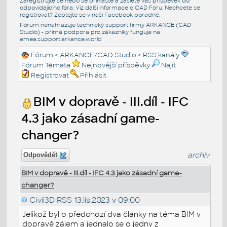
Zaregistrujte se nebo se přihlašte a zašlete váš příspěvek do
odpovídajícího fóra. Viz další informace o
CAD Fóru
. Nechcete se
registrovat? Zeptejte se v naší
Facebook poradně
.
Fórum nenahrazuje technický support firmy ARKANCE (CAD
Studio) - přímá podpora pro zákazníky funguje na
emea.support.arkance.world
Fórum
>
ARKANCE/CAD Studio
>
RSS kanály
Fórum Témata
Nejnovější příspěvky
Najít
Registrovat
Přihlásit
BIM v dopravě - III.díl - IFC
4.3 jako zásadní game-
changer?
archiv
Odpovědět
BIM v dopravě - III.díl - IFC 4.3 jako zásadní game-
changer?
Civil3D RSS
13.lis.2023 v 09:00
Jelikož byl o předchozí dva články na téma BIM v
dopravě zájem a jednalo se o jedny z