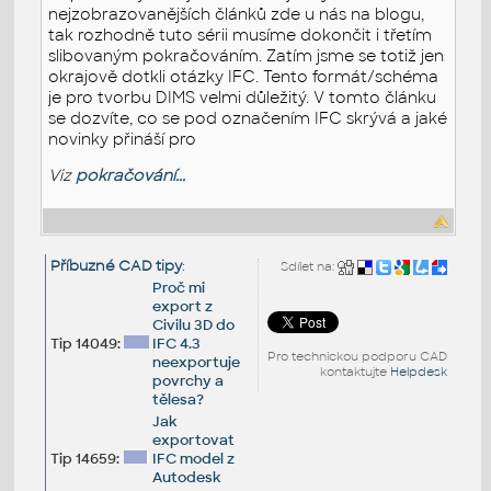
nejzobrazovanějších článků zde u nás na blogu,
tak rozhodně tuto sérii musíme dokončit i třetím
slibovaným pokračováním. Zatím jsme se totiž jen
okrajově dotkli otázky IFC. Tento formát/schéma
je pro tvorbu DIMS velmi důležitý. V tomto článku
se dozvíte, co se pod označením IFC skrývá a jaké
novinky přináší pro
Viz
pokračování...
Příbuzné CAD tipy
:
Sdílet na:
Proč mi
export z
Civilu 3D do
Tip 14049:
IFC 4.3
Pro technickou podporu CAD
neexportuje
kontaktujte
Helpdesk
povrchy a
tělesa?
Jak
exportovat
Tip 14659:
IFC model z
Autodesk