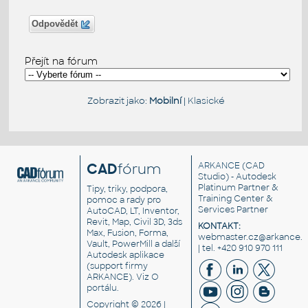
Odpovědět
Přejít na fórum
Zobrazit jako:
Mobilní
|
Klasické
CAD
fórum
ARKANCE
(CAD
Studio) - Autodesk
Platinum Partner &
Tipy, triky, podpora,
Training Center &
pomoc a rady pro
Services Partner
AutoCAD, LT, Inventor,
Revit, Map, Civil 3D, 3ds
KONTAKT:
Max, Fusion, Forma,
webmaster.cz@arkance.w
Vault, PowerMill a další
| tel. +420 910 970 111
Autodesk aplikace
(support firmy
ARKANCE). Viz
O
portálu
.
Copyright © 2026 |