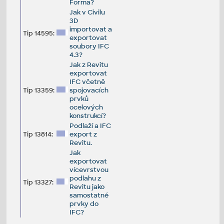
Forma?
Jak v Civilu
3D
importovat a
Tip 14595:
exportovat
soubory IFC
4.3?
Jak z Revitu
exportovat
IFC včetně
Tip 13359:
spojovacích
prvků
ocelových
konstrukcí?
Podlaží a IFC
Tip 13814:
export z
Revitu.
Jak
exportovat
vícevrstvou
podlahu z
Tip 13327:
Revitu jako
samostatné
prvky do
IFC?