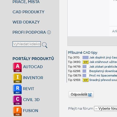
PRÁCE, MÍSTA
CAD PRODUKTY
WEB ODKAZY
Ar
PROFI PODPORA
ⓘ
Příbuzné CAD tipy
:
Tip 3170:
Jak doplnit jiný čas
PORTÁLY PRODUKTŮ
Tip 3490:
Jak stáhnout užite
AUTOCAD
Tip 14719:
Jak získat praktic
Tip 6298:
Bezplatný download
Tip 13679:
Proč mi Spacemaker
INVENTOR
Tip 12159:
Snadný převod sou
REVIT
Odpovědět
CIVIL 3D
Přejít na fórum
FUSION