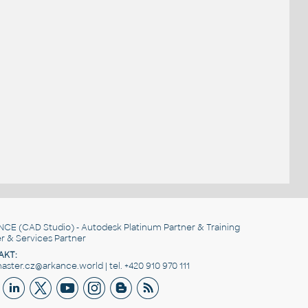
NCE
(CAD Studio) - Autodesk Platinum Partner & Training
r & Services Partner
AKT:
ster.cz@arkance.world | tel. +420 910 970 111