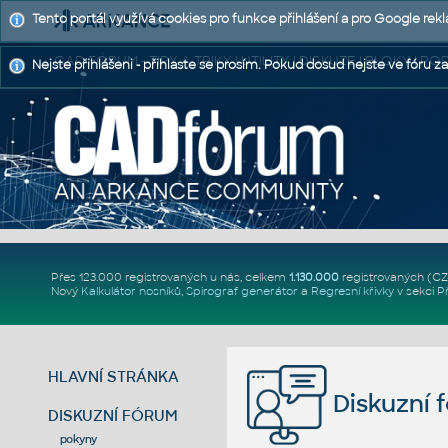
Tento portál využívá cookies pro funkce přihlášení a pro Google rek
CAD FÓRUM - TIPY A TRIKY | UTILITY | DISKUZE | BLOKY |
Nejste přihlášeni - přihlaste se prosím. Pokud dosud nejste ve fóru za
Přes 123.000 registrovaných u nás, celkem
1.130.000
registrovaných (C
Nový
Kalkulátor nosníků
,
Spirograf generátor
a
Regresní křivky
v sekci
P
HLAVNÍ STRÁNKA
Diskuzní 
DISKUZNÍ FÓRUM
pokyny