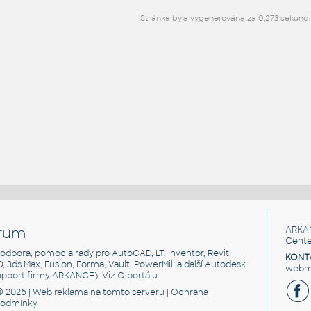
Stránka byla vygenerována za 0,273 sekund.
rum
ARKA
Cente
, podpora, pomoc a rady pro AutoCAD, LT, Inventor, Revit,
KONT
3D, 3ds Max, Fusion, Forma, Vault, PowerMill a další Autodesk
webma
support firmy ARKANCE). Viz
O portálu
.
© 2026 |
Web reklama
na tomto serveru |
Ochrana
podmínky