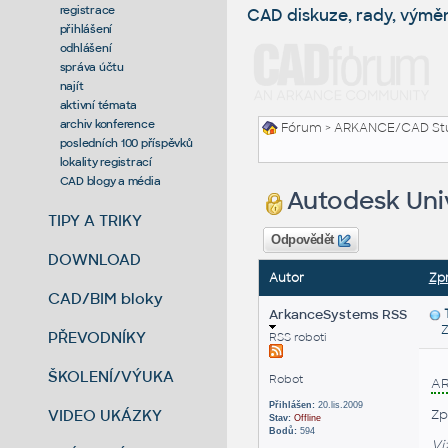
registrace
CAD diskuze, rady, výmě
přihlášení
odhlášení
správa účtu
najít
aktivní témata
archiv konference
Fórum
>
ARKANCE/CAD St
posledních 100 příspěvků
lokality registrací
CAD blogy a média
Autodesk Univ
TIPY A TRIKY
Odpovědět
DOWNLOAD
Autor
Zp
CAD/BIM bloky
ArkanceSystems RSS
Zas
PŘEVODNÍKY
RSS roboti
ŠKOLENÍ/VÝUKA
Robot
A
Přihlášen:
20.lis.2009
VIDEO UKÁZKY
Zp
Stav:
Offline
Bodů:
594
Vi