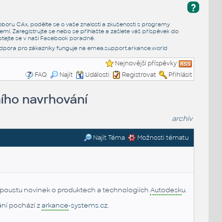
?
e oboru CAx, podělte se o vaše znalosti a zkušenosti s programy
emi. Zaregistrujte se nebo se přihlašte a zašlete váš příspěvek do
tejte se v naší
Facebook poradně
.
dpora pro zákazníky funguje na
emea.support.arkance.world
Nejnovější příspěvky
FAQ
Najít
Události
Registrovat
Přihlásit
lního navrhování
archiv
Najít Téma
Možnosti tématu
spoustu novinek o produktech a technologiích
Autodesk
u.
ání
pochází z
arkance
-systems.cz
.