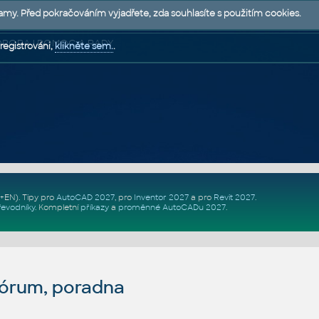
lamy. Před pokračováním vyjadřete, zda souhlasíte s použitím cookies.
 PODPORA | POMOC A RADY
registrováni,
klikněte sem.
.
Z+EN)
. Tipy pro
AutoCAD 2027
, pro
Inventor 2027
a pro
Revit 2027
.
řevodníky
.
Kompletní
příkazy
a
proměnné AutoCADu 2027
.
fórum, poradna