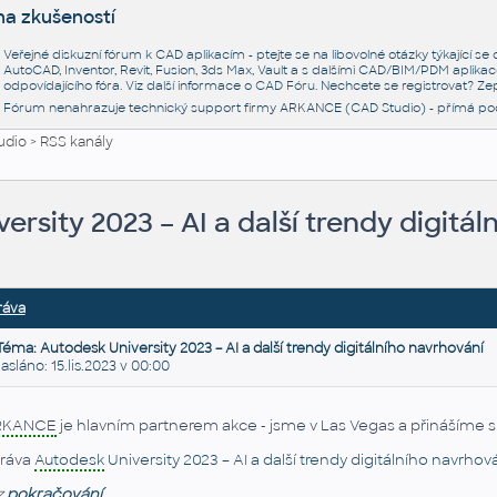
na zkušeností
Veřejné diskuzní fórum k CAD aplikacím - ptejte se na libovolné otázky týkající s
AutoCAD, Inventor, Revit, Fusion, 3ds Max, Vault a s dalšími CAD/BIM/PDM aplikac
odpovídajícího fóra. Viz další informace o
CAD Fóru
. Nechcete se registrovat? Zep
Fórum nenahrazuje technický support firmy ARKANCE (CAD Studio) - přímá po
udio
>
RSS kanály
ersity 2023 – AI a další trendy digitá
ráva
Téma: Autodesk University 2023 – AI a další trendy digitálního navrhování
láno: 15.lis.2023 v 00:00
RKANCE
je hlavním partnerem akce - jsme v Las Vegas a přinášíme 
ráva
Autodesk
University 2023 – AI a další trendy digitálního navrhov
z
pokračování...