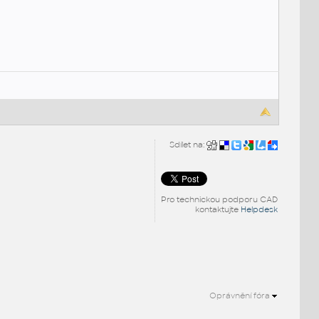
Sdílet na:
Pro technickou podporu CAD
kontaktujte
Helpdesk
Oprávnění fóra