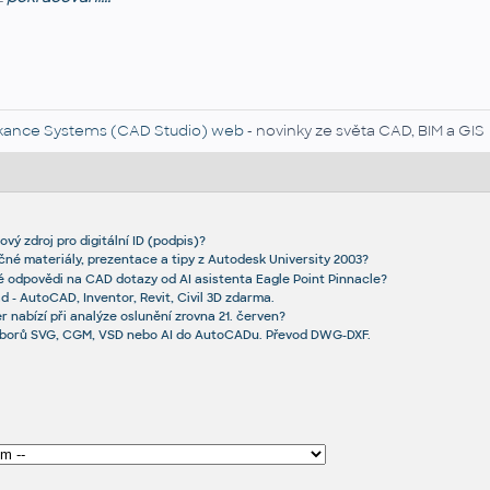
kance Systems (CAD Studio) web
- novinky ze světa CAD, BIM a GIS
ový zdroj pro digitální ID (podpis)?
čné materiály, prezentace a tipy z Autodesk University 2003?
ké odpovědi na CAD dotazy od AI asistenta Eagle Point Pinnacle?
 - AutoCAD, Inventor, Revit, Civil 3D zdarma.
 nabízí při analýze oslunění zrovna 21. červen?
borů SVG, CGM, VSD nebo AI do AutoCADu. Převod DWG-DXF.