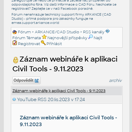
Zaregistrujte se nebo se přihlašte a zašlete váš příspěvek do
odpovídajícího fóra. Viz další informace o
CAD Fóru
. Nechcete se
registrovat? Zeptejte se v naší
Facebook poradně
.
Fórum nenahrazuje technický support firmy ARKANCE (CAD
Studio) - přímá podpora pro zákazníky funguje na
emea.support.arkance.world
Fórum
>
ARKANCE/CAD Studio
>
RSS kanály
Fórum Témata
Nejnovější příspěvky
Najít
Registrovat
Přihlásit
Záznam webináře k aplikaci
Civil Tools - 9.11.2023
archiv
Odpovědět
Záznam webináře k aplikaci Civil Tools - 9.11.2023
YouTube RSS
20.lis.2023 v 17:24
Záznam webináře k aplikaci Civil Tools -
9.11.2023