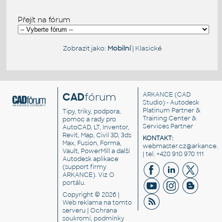
Přejít na fórum
Zobrazit jako:
Mobilní
|
Klasické
CAD
fórum
ARKANCE
(CAD
Studio) - Autodesk
Platinum Partner &
Tipy, triky, podpora,
Training Center &
pomoc a rady pro
Services Partner
AutoCAD, LT, Inventor,
Revit, Map, Civil 3D, 3ds
KONTAKT:
Max, Fusion, Forma,
webmaster.cz@arkance.w
Vault, PowerMill a další
| tel. +420 910 970 111
Autodesk aplikace
(support firmy
ARKANCE). Viz
O
portálu
.
Copyright © 2026 |
Web reklama
na tomto
serveru |
Ochrana
soukromí, podmínky