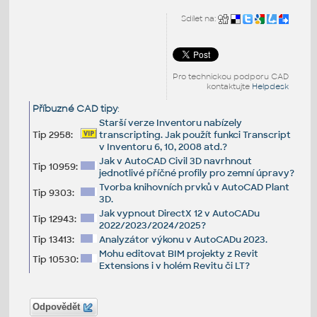
Sdílet na:
Pro technickou podporu CAD
kontaktujte
Helpdesk
Příbuzné CAD tipy
:
Starší verze Inventoru nabízely
Tip 2958:
transcripting. Jak použít funkci Transcript
v Inventoru 6, 10, 2008 atd.?
Jak v AutoCAD Civil 3D navrhnout
Tip 10959:
jednotlivé příčné profily pro zemní úpravy?
Tvorba knihovních prvků v AutoCAD Plant
Tip 9303:
3D.
Jak vypnout DirectX 12 v AutoCADu
Tip 12943:
2022/2023/2024/2025?
Tip 13413:
Analyzátor výkonu v AutoCADu 2023.
Mohu editovat BIM projekty z Revit
Tip 10530:
Extensions i v holém Revitu či LT?
Odpovědět