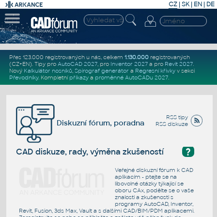
CZ
|
SK
|
EN
|
DE
Přes 123.000 registrovaných u nás, celkem
1.130.000
registrovaných
(CZ+EN)
. Tipy pro
AutoCAD 2027
, pro
Inventor 2027
a pro
Revit 2027
.
Nový
Kalkulátor nosníků
,
Spirograf generátor
a
Regresní křivky
v sekci
Převodníky
.
Kompletní
příkazy
a
proměnné AutoCADu 2027
.
RSS tipy
Diskuzní fórum, poradna
RSS diskuze
?
CAD diskuze, rady, výměna zkušeností
Veřejné diskuzní fórum k CAD
aplikacím - ptejte se na
libovolné otázky týkající se
oboru CAx, podělte se o vaše
znalosti a zkušenosti s
programy AutoCAD, Inventor,
Revit, Fusion, 3ds Max, Vault a s dalšími CAD/BIM/PDM aplikacemi.