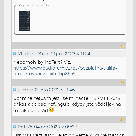
Připojené náhledy
Vladimír Michl
01.pro.2023 v 11:24
Nepomohl by IncText? Viz:
https://www.cadforum.cz/cz/bezplatna-utilita-
pro-cislovani-v-textu-tip8655
juldazy
01.pro.2023 v 11:46
Upřímně netuším jestli se mi načte LISP v LT 2018,
příkaz appload nefunguje, kdyby jste věděl jak na
to tak budu rád
Petr75
04.pro.2023 v 09:37
Lisp v LT verzi funguje až od verze 2024, ve starších