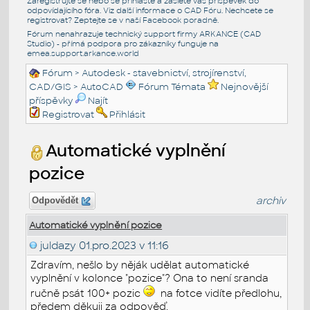
Zaregistrujte se nebo se přihlašte a zašlete váš příspěvek do
odpovídajícího fóra. Viz další informace o
CAD Fóru
. Nechcete se
registrovat? Zeptejte se v naší
Facebook poradně
.
Fórum nenahrazuje technický support firmy ARKANCE (CAD
Studio) - přímá podpora pro zákazníky funguje na
emea.support.arkance.world
Fórum
>
Autodesk - stavebnictví, strojírenství,
CAD/GIS
>
AutoCAD
Fórum Témata
Nejnovější
příspěvky
Najít
Registrovat
Přihlásit
Automatické vyplnění
pozice
archiv
Odpovědět
Automatické vyplnění pozice
juldazy
01.pro.2023 v 11:16
Zdravím, nešlo by něják udělat automatické
vyplnění v kolonce "pozice"? Ona to není sranda
ručně psát 100+ pozic
na fotce vidíte předlohu,
předem děkuji za odpověď.