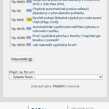
Tip 8680:
2013 v 3ds Max 2013.
Chybná automatické pozice odkazů
Tip 92:
(leaders) v přerušeném pohledu.
Rychlé poloprůhledné výplně pro zobrazení
Tip 6192:
i tisk (Map, Civil).
Automatické vyplňování měřítka výkresu v
Tip 9679:
rohovém razítku.
Proč vyplněná plocha v Revitu 7 nepřekryje
Tip 4096:
kresbu v pozadí?
Tip 3859:
Jak nakreslit vyplněný kruh?
Odpovědět
Přejít na fórum
Zobrazit jako:
Mobilní
|
Klasické