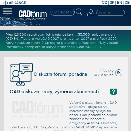
CZ
|
SK
|
EN
|
DE
Přes 123.000 registrovaných u nás, celkem
1.130.000
registrovaných
(CZ+EN)
. Tipy pro
AutoCAD 2027
, pro
Inventor 2027
a pro
Revit 2027
.
Nový
Kalkulátor nosníků
,
Spirograf generátor
a
Regresní křivky
v sekci
Převodníky
.
Kompletní
příkazy
a
proměnné AutoCADu 2027
.
RSS tipy
Diskuzní fórum, poradna
RSS diskuze
?
CAD diskuze, rady, výměna zkušeností
Veřejné diskuzní fórum k CAD
aplikacím - ptejte se na
libovolné otázky týkající se
oboru CAx, podělte se o vaše
znalosti a zkušenosti s
programy AutoCAD, Inventor,
Revit, Fusion, 3ds Max, Vault a s dalšími CAD/BIM/PDM aplikacemi.