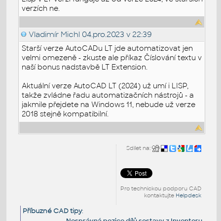
verzích ne.
Vladimír Michl
04.pro.2023 v 22:39
Starší verze AutoCADu LT jde automatizovat jen
velmi omezeně - zkuste ale příkaz Číslování textu v
naší bonus nadstavbě LT Extension.
Aktuální verze AutoCAD LT (2024) už umí i LISP,
takže zvládne řadu automatizačních nástrojů - a
jakmile přejdete na Windows 11, nebude už verze
2018 stejně kompatibilní.
Sdílet na:
Pro technickou podporu CAD
kontaktujte
Helpdesk
Příbuzné CAD tipy
:
Nesprávná pozice dílů sestavy z Inventoru