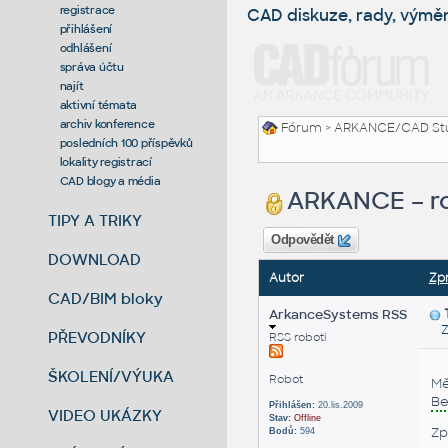
registrace
CAD diskuze, rady, výmě
přihlášení
odhlášení
správa účtu
najít
aktivní témata
archiv konference
Fórum
>
ARKANCE/CAD St
posledních 100 příspěvků
lokality registrací
CAD blogy a média
ARKANCE – ro
TIPY A TRIKY
Odpovědět
DOWNLOAD
Autor
Zp
CAD/BIM bloky
ArkanceSystems RSS
Zas
PŘEVODNÍKY
RSS roboti
ŠKOLENÍ/VÝUKA
Robot
Mě
Be
Přihlášen:
20.lis.2009
VIDEO UKÁZKY
Stav:
Offline
Zp
Bodů:
594