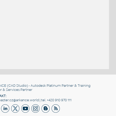
.
NCE
(CAD Studio) - Autodesk Platinum Partner & Training
r & Services Partner
AKT:
ster.cz@arkance.world | tel. +420 910 970 111