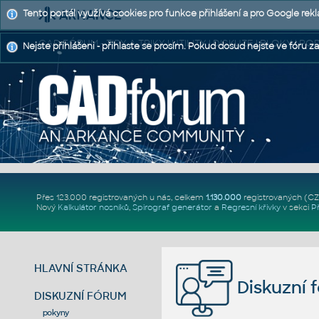
Tento portál využívá cookies pro funkce přihlášení a pro Google rek
CAD FÓRUM - TIPY A TRIKY | UTILITY | DISKUZE | BLOKY |
Nejste přihlášeni - přihlaste se prosím. Pokud dosud nejste ve fóru za
Přes 123.000 registrovaných u nás, celkem
1.130.000
registrovaných (C
Nový
Kalkulátor nosníků
,
Spirograf generátor
a
Regresní křivky
v sekci
P
HLAVNÍ STRÁNKA
Diskuzní 
DISKUZNÍ FÓRUM
pokyny