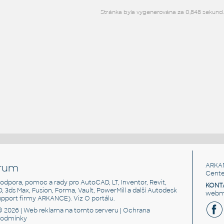
Stránka byla vygenerována za 0,848 sekund
rum
ARKA
Cente
, podpora, pomoc a rady pro AutoCAD, LT, Inventor, Revit,
KONT
3D, 3ds Max, Fusion, Forma, Vault, PowerMill a další Autodesk
webma
support firmy ARKANCE). Viz
O portálu
.
© 2026 |
Web reklama
na tomto serveru |
Ochrana
podmínky