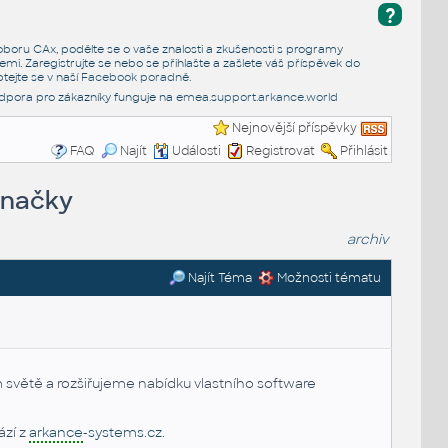
?
e oboru CAx, podělte se o vaše znalosti a zkušenosti s programy
emi. Zaregistrujte se nebo se přihlašte a zašlete váš příspěvek do
tejte se v naší
Facebook poradně
.
dpora pro zákazníky funguje na
emea.support.arkance.world
Nejnovější příspěvky
FAQ
Najít
Události
Registrovat
Přihlásit
značky
archiv
Najít Téma
Možnosti tématu
 světě a rozšiřujeme nabídku vlastního software
zí z
arkance
-systems.cz
.