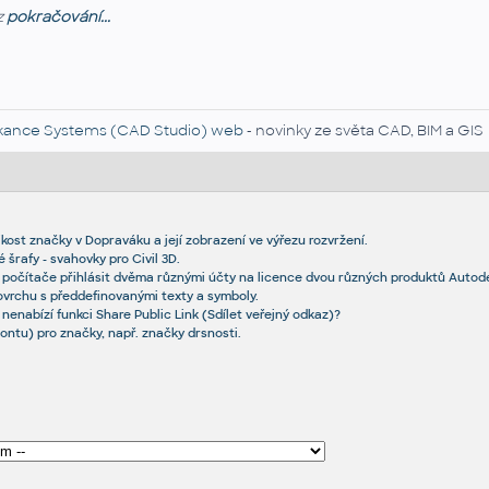
z
pokračování...
kance Systems (CAD Studio) web
- novinky ze světa CAD, BIM a GIS
ikost značky v Dopraváku a její zobrazení ve výřezu rozvržení.
šrafy - svahovky pro Civil 3D.
 počítače přihlásit dvěma různými účty na licence dvou různých produktů Autod
vrchu s předdefinovanými texty a symboly.
nenabízí funkci Share Public Link (Sdílet veřejný odkaz)?
ontu) pro značky, např. značky drsnosti.