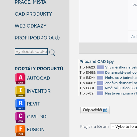
PRÁCE, MÍSTA
Vi
CAD PRODUKTY
WEB ODKAZY
Ar
PROFI PODPORA
ⓘ
Příbuzné CAD tipy
:
Tip 14623:
Vliv měřítka na vel
PORTÁLY PRODUKTŮ
Tip 10489:
Dynamické svahové 
AUTOCAD
Tip 13124:
Mohu se z jednoho
Tip 10067:
Značka drsnosti po
Tip 13301:
Proč mi Fusion 360 
INVENTOR
Tip 5789:
Nastavení písma (f
REVIT
Odpovědět
CIVIL 3D
Přejít na fórum
FUSION