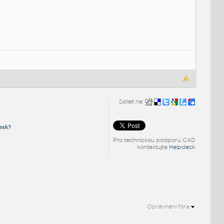
Sdílet na:
esk?
Pro technickou podporu CAD
kontaktujte
Helpdesk
Oprávnění fóra