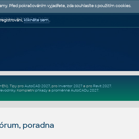
lamy. Před pokračováním vyjadřete, zda souhlasíte s použitím cookies.
 PODPORA | POMOC A RADY
registrováni,
klikněte sem.
.
Z+EN)
. Tipy pro
AutoCAD 2027
, pro
Inventor 2027
a pro
Revit 2027
.
řevodníky
.
Kompletní
příkazy
a
proměnné AutoCADu 2027
.
fórum, poradna