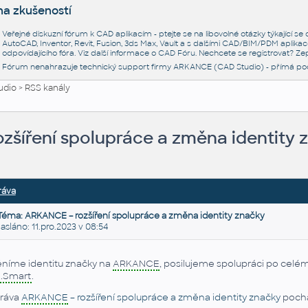
na zkušeností
Veřejné diskuzní fórum k CAD aplikacím - ptejte se na libovolné otázky týkající s
AutoCAD, Inventor, Revit, Fusion, 3ds Max, Vault a s dalšími CAD/BIM/PDM aplikac
odpovídajícího fóra. Viz další informace o
CAD Fóru
. Nechcete se registrovat? Zep
Fórum nenahrazuje technický support firmy ARKANCE (CAD Studio) - přímá po
udio
>
RSS kanály
zšíření spolupráce a změna identity 
ráva
Téma: ARKANCE – rozšíření spolupráce a změna identity značky
láno: 11.pro.2023 v 08:54
níme identitu značky na
ARKANCE
, posilujeme spolupráci po celém
.Smart
.
ráva
ARKANCE
– rozšíření spolupráce a změna identity značky
pochá