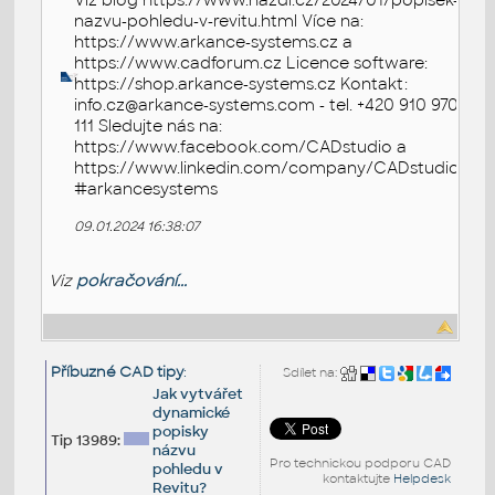
Viz blog https://www.nazdi.cz/2024/01/popisek-
nazvu-pohledu-v-revitu.html Více na:
https://www.arkance-systems.cz a
https://www.cadforum.cz Licence software:
https://shop.arkance-systems.cz Kontakt:
info.cz@arkance-systems.com - tel. +420 910 970
111 Sledujte nás na:
https://www.facebook.com/CADstudio a
https://www.linkedin.com/company/CADstudio
#arkancesystems
09.01.2024 16:38:07
Viz
pokračování...
Příbuzné CAD tipy
:
Sdílet na:
Jak vytvářet
dynamické
popisky
Tip 13989:
názvu
Pro technickou podporu CAD
pohledu v
kontaktujte
Helpdesk
Revitu?