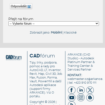
Odpovědět
Přejít na fórum
Zobrazit jako:
Mobilní
|
Klasické
CAD
fórum
ARKANCE
(CAD
Studio) - Autodesk
Platinum Partner &
Tipy, triky, podpora,
Training Center &
pomoc a rady pro
Services Partner
AutoCAD, LT, Inventor,
Revit, Map, Civil 3D, 3ds
KONTAKT:
Max, Fusion, Forma,
webmaster.cz@arkance.w
Vault, PowerMill a další
| tel. +420 910 970 111
Autodesk aplikace
(support firmy
ARKANCE). Viz
O
portálu
.
Copyright © 2026 |