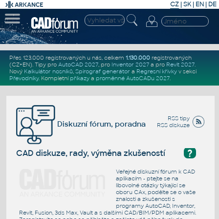
CZ
|
SK
|
EN
|
DE
Přes 123.000 registrovaných u nás, celkem
1.130.000
registrovaných
(CZ+EN)
. Tipy pro
AutoCAD 2027
, pro
Inventor 2027
a pro
Revit 2027
.
Nový
Kalkulátor nosníků
,
Spirograf generátor
a
Regresní křivky
v sekci
Převodníky
.
Kompletní
příkazy
a
proměnné AutoCADu 2027
.
RSS tipy
Diskuzní fórum, poradna
RSS diskuze
?
CAD diskuze, rady, výměna zkušeností
Veřejné diskuzní fórum k CAD
aplikacím - ptejte se na
libovolné otázky týkající se
oboru CAx, podělte se o vaše
znalosti a zkušenosti s
programy AutoCAD, Inventor,
Revit, Fusion, 3ds Max, Vault a s dalšími CAD/BIM/PDM aplikacemi.