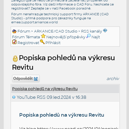
Zaregistrujte se nebo se přihlašte a zašlete váš příspěvek do
odpovídajícího fóra. Viz další informace o
CAD Fóru
. Nechcete se
registrovat? Zeptejte se v naší
Facebook poradně
.
Fórum nenahrazuje technický support firmy ARKANCE (CAD
Studio) - přímá podpora pro zákazníky funguje na
emea.support.arkance.world
Fórum
>
ARKANCE/CAD Studio
>
RSS kanály
Fórum Témata
Nejnovější příspěvky
Najít
Registrovat
Přihlásit
Popiska pohledů na výkresu
Revitu
archiv
Odpovědět
Popiska pohledů na výkresu Revitu
YouTube RSS
09.led.2024 v 16:38
Popiska pohledů na výkresu Revitu