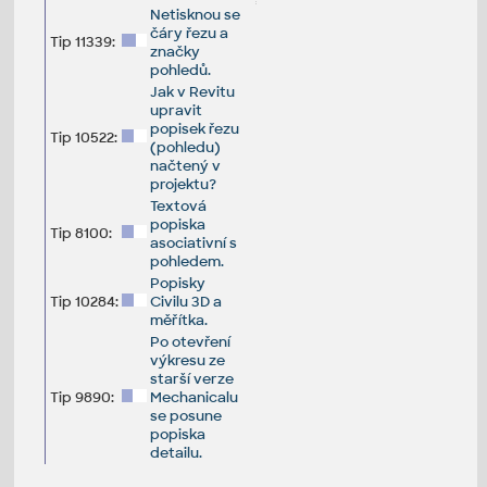
Netisknou se
čáry řezu a
Tip 11339:
značky
pohledů.
Jak v Revitu
upravit
popisek řezu
Tip 10522:
(pohledu)
načtený v
projektu?
Textová
popiska
Tip 8100:
asociativní s
pohledem.
Popisky
Tip 10284:
Civilu 3D a
měřítka.
Po otevření
výkresu ze
starší verze
Tip 9890:
Mechanicalu
se posune
popiska
detailu.