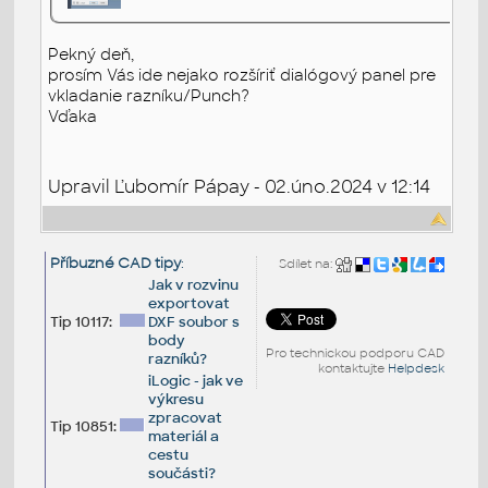
Pekný deň,
prosím Vás ide nejako rozšíriť dialógový panel pre
vkladanie razníku/Punch?
Vďaka
Upravil Ľubomír Pápay - 02.úno.2024 v 12:14
Příbuzné CAD tipy
:
Sdílet na:
Jak v rozvinu
exportovat
Tip 10117:
DXF soubor s
body
Pro technickou podporu CAD
razníků?
kontaktujte
Helpdesk
iLogic - jak ve
výkresu
zpracovat
Tip 10851:
materiál a
cestu
součásti?