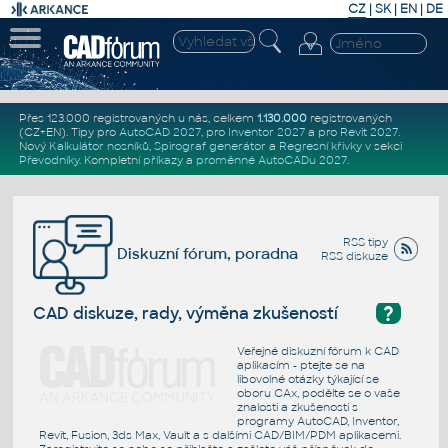
CZ
|
SK
|
EN
|
DE
Přes 123.000 registrovaných u nás, celkem
1.130.000
registrovaných
(CZ+EN)
. Tipy pro
AutoCAD 2027
, pro
Inventor 2027
a pro
Revit 2027
.
Nový
Kalkulátor nosníků
,
Spirograf generátor
a
Regresní křivky
v sekci
Převodníky
.
Kompletní
příkazy
a
proměnné AutoCADu 2027
.
RSS tipy
Diskuzní fórum, poradna
RSS diskuze
?
CAD diskuze, rady, výměna zkušeností
Veřejné diskuzní fórum k CAD
aplikacím - ptejte se na
libovolné otázky týkající se
oboru CAx, podělte se o vaše
znalosti a zkušenosti s
programy AutoCAD, Inventor,
Revit, Fusion, 3ds Max, Vault a s dalšími CAD/BIM/PDM aplikacemi.