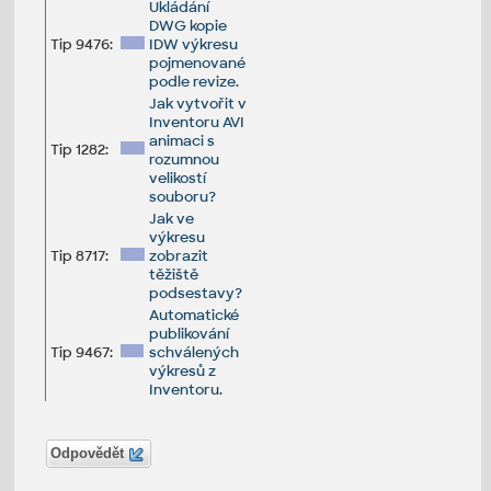
Ukládání
DWG kopie
Tip 9476:
IDW výkresu
pojmenované
podle revize.
Jak vytvořit v
Inventoru AVI
animaci s
Tip 1282:
rozumnou
velikostí
souboru?
Jak ve
výkresu
Tip 8717:
zobrazit
těžiště
podsestavy?
Automatické
publikování
Tip 9467:
schválených
výkresů z
Inventoru.
Odpovědět