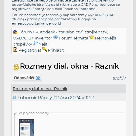
Zaregistrujte se nebo se přihlašte a zašlete váš příspěvek do
odpovídajícího fóra. Viz další informace o
CAD Fóru
. Nechcete se
registrovat? Zeptejte se v naší
Facebook poradně
.
Fórum nenahrazuje technický support firmy ARKANCE (CAD
Studio) - přímá podpora pro zákazníky funguje na
emea.support.arkance.world
Fórum
>
Autodesk - stavebnictví, strojírenství,
CAD/GIS
>
Inventor
Fórum Témata
Nejnovější
příspěvky
Najít
Registrovat
Přihlásit
Rozmery dial. okna - Razník
archiv
Odpovědět
Rozmery dial. okna - Razník
Ľubomír Pápay
02.úno.2024 v 12:11
Připojené náhledy