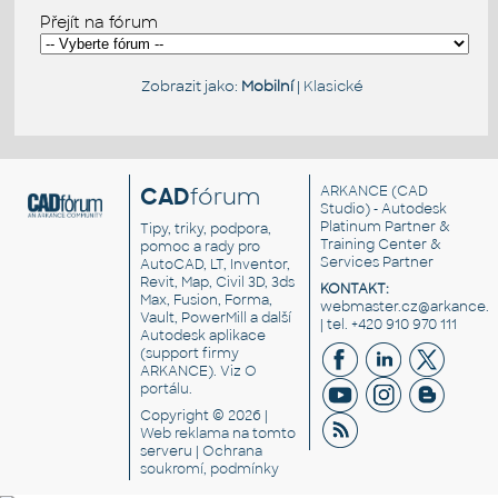
Přejít na fórum
Zobrazit jako:
Mobilní
|
Klasické
CAD
fórum
ARKANCE
(CAD
Studio) - Autodesk
Platinum Partner &
Tipy, triky, podpora,
Training Center &
pomoc a rady pro
Services Partner
AutoCAD, LT, Inventor,
Revit, Map, Civil 3D, 3ds
KONTAKT:
Max, Fusion, Forma,
webmaster.cz@arkance.w
Vault, PowerMill a další
| tel. +420 910 970 111
Autodesk aplikace
(support firmy
ARKANCE). Viz
O
portálu
.
Copyright © 2026 |
Web reklama
na tomto
serveru |
Ochrana
soukromí, podmínky