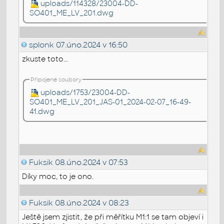
uploads/114328/23004-DD-
SO401_ME_LV_201.dwg
splonk
07.úno.2024 v 16:50
zkuste toto...
Připojené soubory
uploads/1753/23004-DD-
SO401_ME_LV_201_JAS-01_2024-02-07_16-49-
41.dwg
Fuksik
08.úno.2024 v 07:53
Díky moc, to je ono.
Fuksik
08.úno.2024 v 08:23
Ještě jsem zjistit, že při měřítku M1:1 se tam objeví i