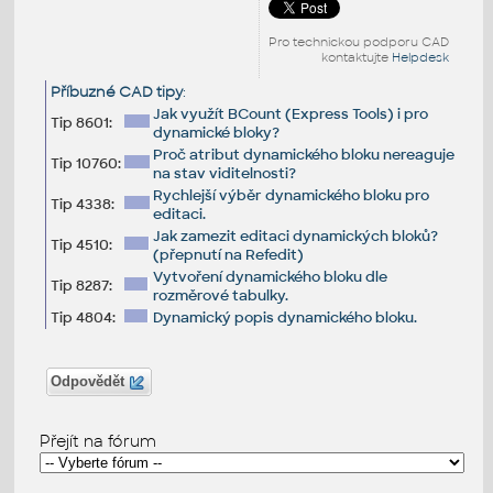
Pro technickou podporu CAD
kontaktujte
Helpdesk
Příbuzné CAD tipy
:
Jak využít BCount (Express Tools) i pro
Tip 8601:
dynamické bloky?
Proč atribut dynamického bloku nereaguje
Tip 10760:
na stav viditelnosti?
Rychlejší výběr dynamického bloku pro
Tip 4338:
editaci.
Jak zamezit editaci dynamických bloků?
Tip 4510:
(přepnutí na Refedit)
Vytvoření dynamického bloku dle
Tip 8287:
rozměrové tabulky.
Tip 4804:
Dynamický popis dynamického bloku.
Odpovědět
Přejít na fórum