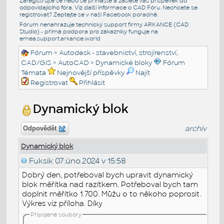
Zaregistrujte se nebo se přihlašte a zašlete váš příspěvek do
odpovídajícího fóra. Viz další informace o
CAD Fóru
. Nechcete se
registrovat? Zeptejte se v naší
Facebook poradně
.
Fórum nenahrazuje technický support firmy ARKANCE (CAD
Studio) - přímá podpora pro zákazníky funguje na
emea.support.arkance.world
Fórum
>
Autodesk - stavebnictví, strojírenství,
CAD/GIS
>
AutoCAD
>
Dynamické bloky
Fórum
Témata
Nejnovější příspěvky
Najít
Registrovat
Přihlásit
Dynamický blok
archiv
Odpovědět
Dynamický blok
Fuksik
07.úno.2024 v 15:58
Dobrý den, potřeboval bych upravit dynamický
blok měřítka nad razítkem. Potřeboval bych tam
doplnit měřítko 1.700. Můžu o to někoho poprosit.
Výkres viz příloha. Díky
Připojené soubory