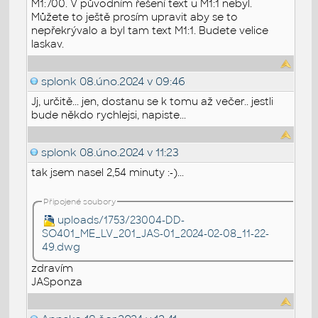
M1:700. V původním řešení text u M1:1 nebyl.
Můžete to ještě prosím upravit aby se to
nepřekrývalo a byl tam text M1:1. Budete velice
laskav.
splonk
08.úno.2024 v 09:46
Jj, určitě... jen, dostanu se k tomu až večer.. jestli
bude někdo rychlejsi, napiste...
splonk
08.úno.2024 v 11:23
tak jsem nasel 2,54 minuty :-)...
Připojené soubory
uploads/1753/23004-DD-
SO401_ME_LV_201_JAS-01_2024-02-08_11-22-
49.dwg
zdravím
JASponza