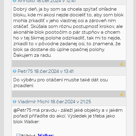
Annsko
18.čer.2024 v 12:41
Dobrý deň, ja by som sa chcela spýtať ohľadne
bloku, kde mi akosi nejde docieliť to, aby som blok
mohla zrkadliť v jeho vlastnej osi a zároveň ním
otáčať. Skúšala som rôznu postupnosť krokov, ale
akonáhle blok pootočím o pár stupňov a chcem
ho v tej šikmej polohe odzrkadliť, tak mi to nejde,
zrkadlí to v pôvodne zadanej osi, to znamená, že
blok sa dostane do úplne opačnej polohy.
Ďakujem za radu.
Petr75
18.čer.2024 v 13:41
Do výběru pro otáčení musíte také dát osu
zrcadlení.
Vladimír Michl
18.čer.2024 v 21:25
@Petr75 má pravdu - záleží jaké objekty a v jakém
pořadí přiřadíte do akcí. Výsledek je třeba jako
blok Walker: