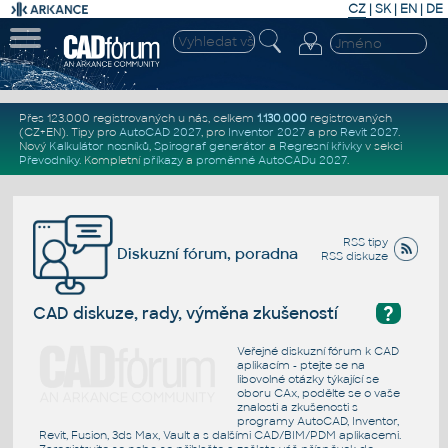
CZ
|
SK
|
EN
|
DE
Přes 123.000 registrovaných u nás, celkem
1.130.000
registrovaných
(CZ+EN)
. Tipy pro
AutoCAD 2027
, pro
Inventor 2027
a pro
Revit 2027
.
Nový
Kalkulátor nosníků
,
Spirograf generátor
a
Regresní křivky
v sekci
Převodníky
.
Kompletní
příkazy
a
proměnné AutoCADu 2027
.
RSS tipy
Diskuzní fórum, poradna
RSS diskuze
?
CAD diskuze, rady, výměna zkušeností
Veřejné diskuzní fórum k CAD
aplikacím - ptejte se na
libovolné otázky týkající se
oboru CAx, podělte se o vaše
znalosti a zkušenosti s
programy AutoCAD, Inventor,
Revit, Fusion, 3ds Max, Vault a s dalšími CAD/BIM/PDM aplikacemi.