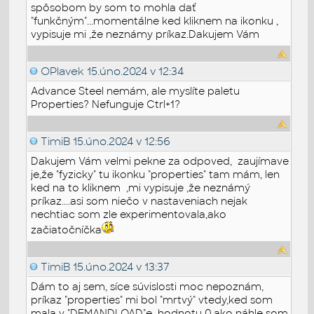
spôsobom by som to mohla dať
"funkčným"...momentálne ked kliknem na ikonku ,
vypisuje mi ,že neznámy príkaz.Dakujem Vám
OPlavek
15.úno.2024 v 12:34
Advance Steel nemám, ale myslíte paletu
Properties? Nefunguje Ctrl+1?
TimiB
15.úno.2024 v 12:56
Dakujem Vám velmi pekne za odpoved, zaujímave
je,že "fyzicky" tu ikonku "properties" tam mám, len
ked na to kliknem ,mi vypisuje ,že neznámý
príkaz....asi som niečo v nastaveniach nejak
nechtiac som zle experimentovala,ako
začiatočníčka
TimiB
15.úno.2024 v 13:37
Dám to aj sem, síce súvislosti moc nepoznám,
príkaz "properties" mi bol "mrtvý" vtedy,ked som
mala v "DEMANDLOAD"e hodnotu 0,ako náhle som