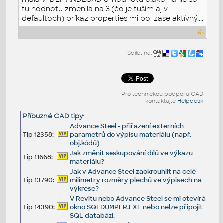
tu hodnotu zmenila na 3 (čo je tuším aj v
defaultoch) príkaz properties mi bol zase aktívný....
Sdílet na:
Pro technickou podporu CAD
kontaktujte
Helpdesk
Příbuzné CAD tipy
:
Advance Steel - přiřazení externích
Tip 12358:
parametrů do výpisu materiálu (např.
obj.kódů)
Jak změnit seskupování dílů ve výkazu
Tip 11668:
materiálu?
Jak v Advance Steel zaokrouhlit na celé
Tip 13790:
milimetry rozměry plechů ve výpisech na
výkrese?
V Revitu nebo Advance Steel se mi otevírá
Tip 14390:
okno SQLDUMPER.EXE nebo nelze připojit
SQL databázi.