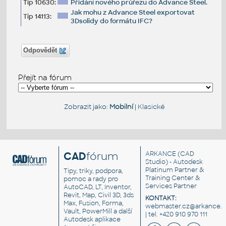
Tip 10630:
Přidání nového průřezu do Advance Steel.
Jak mohu z Advance Steel exportovat
Tip 14113:
3Dsolidy do formátu IFC?
Odpovědět
Přejít na fórum
Zobrazit jako:
Mobilní
|
Klasické
CAD
fórum
ARKANCE
(CAD
Studio) - Autodesk
Platinum Partner &
Tipy, triky, podpora,
Training Center &
pomoc a rady pro
Services Partner
AutoCAD, LT, Inventor,
Revit, Map, Civil 3D, 3ds
KONTAKT:
Max, Fusion, Forma,
webmaster.cz@arkance.w
Vault, PowerMill a další
| tel. +420 910 970 111
Autodesk aplikace