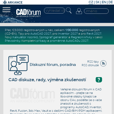
CZ
|
SK
|
EN
|
DE
Přes 123.000 registrovaných u nás, celkem
1.130.000
registrovaných
(CZ+EN)
. Tipy pro
AutoCAD 2027
, pro
Inventor 2027
a pro
Revit 2027
.
Nový
Kalkulátor nosníků
,
Spirograf generátor
a
Regresní křivky
v sekci
Převodníky
.
Kompletní
příkazy
a
proměnné AutoCADu 2027
.
RSS tipy
Diskuzní fórum, poradna
RSS diskuze
?
CAD diskuze, rady, výměna zkušeností
Veřejné diskuzní fórum k CAD
aplikacím - ptejte se na
libovolné otázky týkající se
oboru CAx, podělte se o vaše
znalosti a zkušenosti s
programy AutoCAD, Inventor,
Revit, Fusion, 3ds Max, Vault a s dalšími CAD/BIM/PDM aplikacemi.