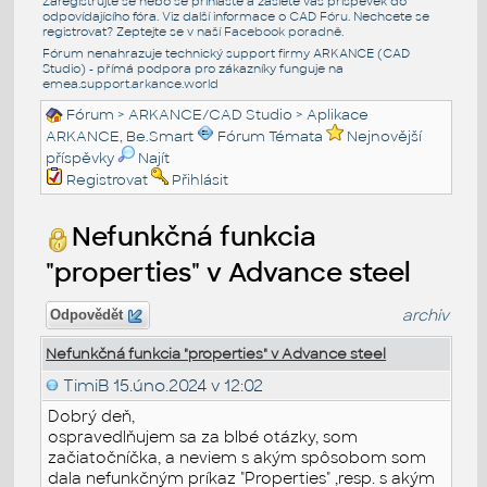
Zaregistrujte se nebo se přihlašte a zašlete váš příspěvek do
odpovídajícího fóra. Viz další informace o
CAD Fóru
. Nechcete se
registrovat? Zeptejte se v naší
Facebook poradně
.
Fórum nenahrazuje technický support firmy ARKANCE (CAD
Studio) - přímá podpora pro zákazníky funguje na
emea.support.arkance.world
Fórum
>
ARKANCE/CAD Studio
>
Aplikace
ARKANCE, Be.Smart
Fórum Témata
Nejnovější
příspěvky
Najít
Registrovat
Přihlásit
Nefunkčná funkcia
"properties" v Advance steel
archiv
Odpovědět
Nefunkčná funkcia "properties" v Advance steel
TimiB
15.úno.2024 v 12:02
Dobrý deň,
ospravedlňujem sa za blbé otázky, som
začiatočníčka, a neviem s akým spôsobom som
dala nefunkčným príkaz "Properties" ,resp. s akým