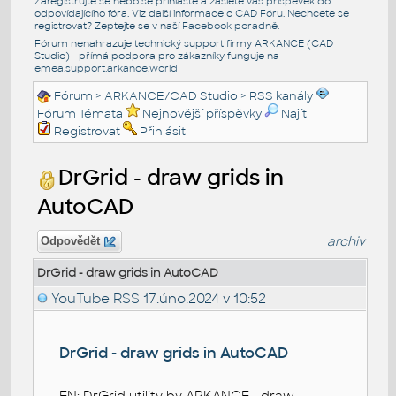
Zaregistrujte se nebo se přihlašte a zašlete váš příspěvek do
odpovídajícího fóra. Viz další informace o
CAD Fóru
. Nechcete se
registrovat? Zeptejte se v naší
Facebook poradně
.
Fórum nenahrazuje technický support firmy ARKANCE (CAD
Studio) - přímá podpora pro zákazníky funguje na
emea.support.arkance.world
Fórum
>
ARKANCE/CAD Studio
>
RSS kanály
Fórum Témata
Nejnovější příspěvky
Najít
Registrovat
Přihlásit
DrGrid - draw grids in
AutoCAD
archiv
Odpovědět
DrGrid - draw grids in AutoCAD
YouTube RSS
17.úno.2024 v 10:52
DrGrid - draw grids in AutoCAD