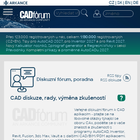
CZ
|
SK
|
EN
|
DE
Přes 123.000 registrovaných u nás, celkem
1.130.000
registrovaných
(CZ+EN)
. Tipy pro
AutoCAD 2027
, pro
Inventor 2027
a pro
Revit 2027
.
Nový
Kalkulátor nosníků
,
Spirograf generátor
a
Regresní křivky
v sekci
Převodníky
.
Kompletní
příkazy
a
proměnné AutoCADu 2027
.
RSS tipy
Diskuzní fórum, poradna
RSS diskuze
?
CAD diskuze, rady, výměna zkušeností
Veřejné diskuzní fórum k CAD
aplikacím - ptejte se na
libovolné otázky týkající se
oboru CAx, podělte se o vaše
znalosti a zkušenosti s
programy AutoCAD, Inventor,
Revit, Fusion, 3ds Max, Vault a s dalšími CAD/BIM/PDM aplikacemi.