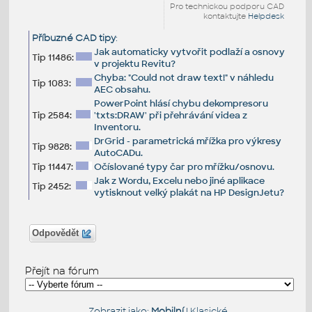
Pro technickou podporu CAD
kontaktujte
Helpdesk
Příbuzné CAD tipy
:
Jak automaticky vytvořit podlaží a osnovy
Tip 11486:
v projektu Revitu?
Chyba: "Could not draw text!" v náhledu
Tip 1083:
AEC obsahu.
PowerPoint hlásí chybu dekompresoru
Tip 2584:
'txts:DRAW' při přehrávání videa z
Inventoru.
DrGrid - parametrická mřížka pro výkresy
Tip 9828:
AutoCADu.
Tip 11447:
Očíslované typy čar pro mřížku/osnovu.
Jak z Wordu, Excelu nebo jiné aplikace
Tip 2452:
vytisknout velký plakát na HP DesignJetu?
Odpovědět
Přejít na fórum
Zobrazit jako:
Mobilní
|
Klasické