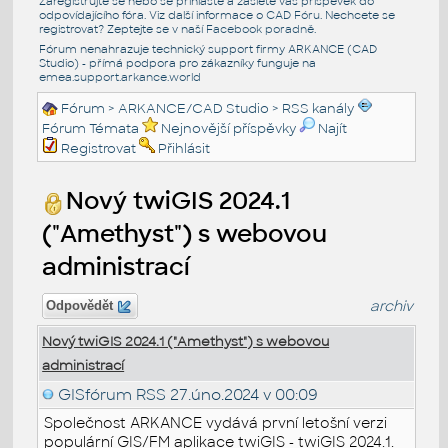
Zaregistrujte se nebo se přihlašte a zašlete váš příspěvek do
odpovídajícího fóra. Viz další informace o
CAD Fóru
. Nechcete se
registrovat? Zeptejte se v naší
Facebook poradně
.
Fórum nenahrazuje technický support firmy ARKANCE (CAD
Studio) - přímá podpora pro zákazníky funguje na
emea.support.arkance.world
Fórum
>
ARKANCE/CAD Studio
>
RSS kanály
Fórum Témata
Nejnovější příspěvky
Najít
Registrovat
Přihlásit
Nový twiGIS 2024.1
("Amethyst") s webovou
administrací
archiv
Odpovědět
Nový twiGIS 2024.1 ("Amethyst") s webovou
administrací
GISfórum RSS
27.úno.2024 v 00:09
Společnost ARKANCE vydává první letošní verzi
populární GIS/FM aplikace twiGIS - twiGIS 2024.1.