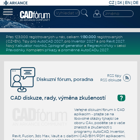
CZ
|
SK
|
EN
|
DE
Přes 123.000 registrovaných u nás, celkem
1.130.000
registrovaných
(CZ+EN)
. Tipy pro
AutoCAD 2027
, pro
Inventor 2027
a pro
Revit 2027
.
Nový
Kalkulátor nosníků
,
Spirograf generátor
a
Regresní křivky
v sekci
Převodníky
.
Kompletní
příkazy
a
proměnné AutoCADu 2027
.
RSS tipy
Diskuzní fórum, poradna
RSS diskuze
?
CAD diskuze, rady, výměna zkušeností
Veřejné diskuzní fórum k CAD
aplikacím - ptejte se na
libovolné otázky týkající se
oboru CAx, podělte se o vaše
znalosti a zkušenosti s
programy AutoCAD, Inventor,
Revit, Fusion, 3ds Max, Vault a s dalšími CAD/BIM/PDM aplikacemi.