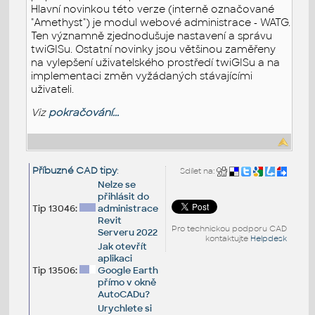
Hlavní novinkou této verze (interně označované
"Amethyst") je modul webové administrace - WATG.
Ten významně zjednodušuje nastavení a správu
twiGISu. Ostatní novinky jsou většinou zaměřeny
na vylepšení uživatelského prostředí twiGISu a na
implementaci změn vyžádaných stávajícími
uživateli.
Viz
pokračování...
Příbuzné CAD tipy
:
Sdílet na:
Nelze se
přihlásit do
Tip 13046:
administrace
Revit
Pro technickou podporu CAD
Serveru 2022
kontaktujte
Helpdesk
Jak otevřít
aplikaci
Tip 13506:
Google Earth
přímo v okně
AutoCADu?
Urychlete si