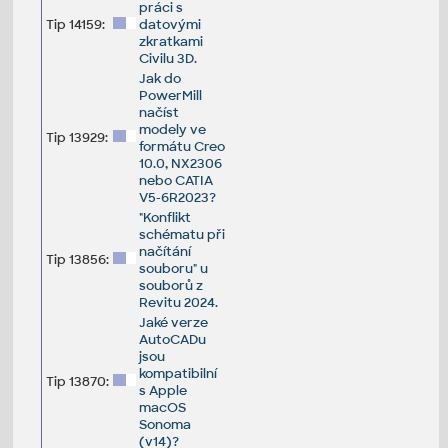
práci s
Tip 14159:
datovými
zkratkami
Civilu 3D.
Jak do
PowerMill
načíst
modely ve
Tip 13929:
formátu Creo
10.0, NX2306
nebo CATIA
V5-6R2023?
"Konflikt
schématu při
načítání
Tip 13856:
souboru" u
souborů z
Revitu 2024.
Jaké verze
AutoCADu
jsou
kompatibilní
Tip 13870:
s Apple
macOS
Sonoma
(v14)?