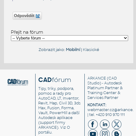
Odpovědět
Přejít na fórum
Zobrazit jako:
Mobilní
|
Klasické
CAD
fórum
ARKANCE
(CAD
Studio) - Autodesk
Platinum Partner &
Tipy, triky, podpora,
Training Center &
pomoc a rady pro
Services Partner
AutoCAD, LT, Inventor,
Revit, Map, Civil 3D, 3ds
KONTAKT:
Max, Fusion, Forma,
webmaster.cz@arkance.w
Vault, PowerMill a další
| tel. +420 910 970 111
Autodesk aplikace
(support firmy
ARKANCE). Viz
O
portálu
.