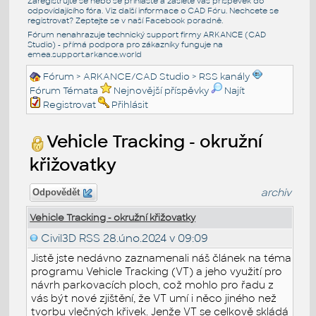
Zaregistrujte se nebo se přihlašte a zašlete váš příspěvek do
odpovídajícího fóra. Viz další informace o
CAD Fóru
. Nechcete se
registrovat? Zeptejte se v naší
Facebook poradně
.
Fórum nenahrazuje technický support firmy ARKANCE (CAD
Studio) - přímá podpora pro zákazníky funguje na
emea.support.arkance.world
Fórum
>
ARKANCE/CAD Studio
>
RSS kanály
Fórum Témata
Nejnovější příspěvky
Najít
Registrovat
Přihlásit
Vehicle Tracking - okružní
křižovatky
archiv
Odpovědět
Vehicle Tracking - okružní křižovatky
Civil3D RSS
28.úno.2024 v 09:09
Jistě jste nedávno zaznamenali náš článek na téma
programu Vehicle Tracking (VT) a jeho využití pro
návrh parkovacích ploch, což mohlo pro řadu z
vás být nové zjištění, že VT umí i něco jiného než
tvorbu vlečných křivek. Jenže VT se celkově skládá