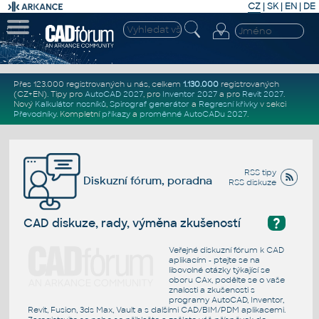
CZ
|
SK
|
EN
|
DE
Přes 123.000 registrovaných u nás, celkem
1.130.000
registrovaných
(CZ+EN)
. Tipy pro
AutoCAD 2027
, pro
Inventor 2027
a pro
Revit 2027
.
Nový
Kalkulátor nosníků
,
Spirograf generátor
a
Regresní křivky
v sekci
Převodníky
.
Kompletní
příkazy
a
proměnné AutoCADu 2027
.
RSS tipy
Diskuzní fórum, poradna
RSS diskuze
?
CAD diskuze, rady, výměna zkušeností
Veřejné diskuzní fórum k CAD
aplikacím - ptejte se na
libovolné otázky týkající se
oboru CAx, podělte se o vaše
znalosti a zkušenosti s
programy AutoCAD, Inventor,
Revit, Fusion, 3ds Max, Vault a s dalšími CAD/BIM/PDM aplikacemi.