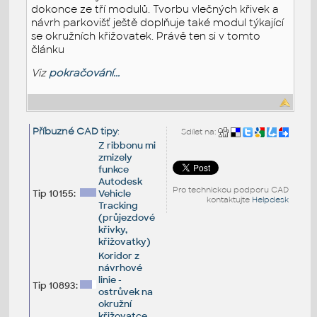
dokonce ze tří modulů. Tvorbu vlečných křivek a
návrh parkovišť ještě doplňuje také modul týkající
se okružních křižovatek. Právě ten si v tomto
článku
Viz
pokračování...
Příbuzné CAD tipy
:
Sdílet na:
Z ribbonu mi
zmizely
funkce
Autodesk
Pro technickou podporu CAD
Tip 10155:
Vehicle
kontaktujte
Helpdesk
Tracking
(průjezdové
křivky,
křižovatky)
Koridor z
návrhové
linie -
Tip 10893:
ostrůvek na
okružní
křižovatce.