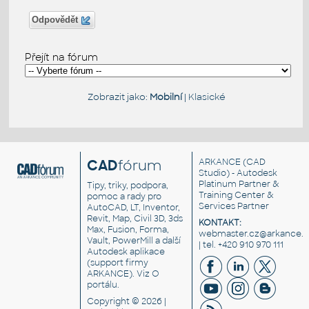
Odpovědět
Přejít na fórum
Zobrazit jako:
Mobilní
|
Klasické
CAD
fórum
ARKANCE
(CAD
Studio) - Autodesk
Platinum Partner &
Tipy, triky, podpora,
Training Center &
pomoc a rady pro
Services Partner
AutoCAD, LT, Inventor,
Revit, Map, Civil 3D, 3ds
KONTAKT:
Max, Fusion, Forma,
webmaster.cz@arkance.w
Vault, PowerMill a další
| tel. +420 910 970 111
Autodesk aplikace
(support firmy
ARKANCE). Viz
O
portálu
.
Copyright © 2026 |