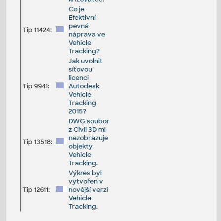
Co je
Efektivní
pevná
Tip 11424:
náprava ve
Vehicle
Tracking?
Jak uvolnit
síťovou
licenci
Tip 9941:
Autodesk
Vehicle
Tracking
2015?
DWG soubor
z Civil 3D mi
nezobrazuje
Tip 13518:
objekty
Vehicle
Tracking.
Výkres byl
vytvořen v
Tip 12611:
novější verzi
Vehicle
Tracking.