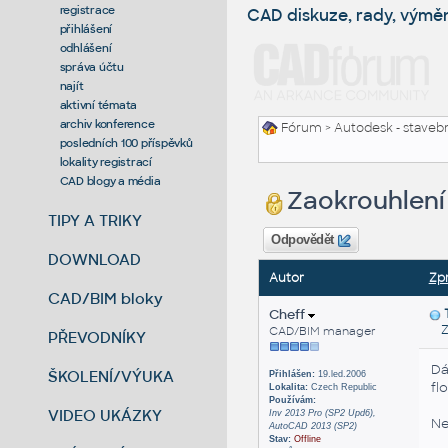
registrace
CAD diskuze, rady, výmě
přihlášení
odhlášení
správa účtu
najít
aktivní témata
archiv konference
Fórum
>
Autodesk - stavebni
posledních 100 příspěvků
lokality registrací
CAD blogy a média
Zaokrouhlení
TIPY A TRIKY
Odpovědět
DOWNLOAD
Autor
Zp
CAD/BIM bloky
Cheff
Za
CAD/BIM manager
PŘEVODNÍKY
Dá
ŠKOLENÍ/VÝUKA
Přihlášen:
19.led.2006
fl
Lokalita:
Czech Republic
Používám:
VIDEO UKÁZKY
Inv 2013 Pro (SP2 Upd6),
Ne
AutoCAD 2013 (SP2)
Stav:
Offline