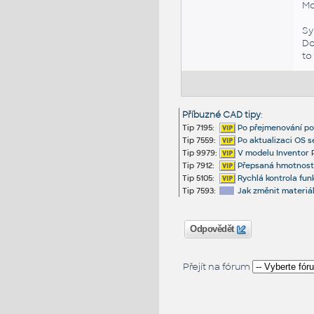
Mo
Sy
Do
to
Příbuzné CAD tipy
:
Tip 7195:
Po přejmenování po
Tip 7559:
Po aktualizaci OS 
Tip 9979:
V modelu Inventor 
Tip 7912:
Přepsaná hmotnost 
Tip 5105:
Rychlá kontrola fu
Tip 7593:
Jak změnit materiá
Odpovědět
Přejít na fórum