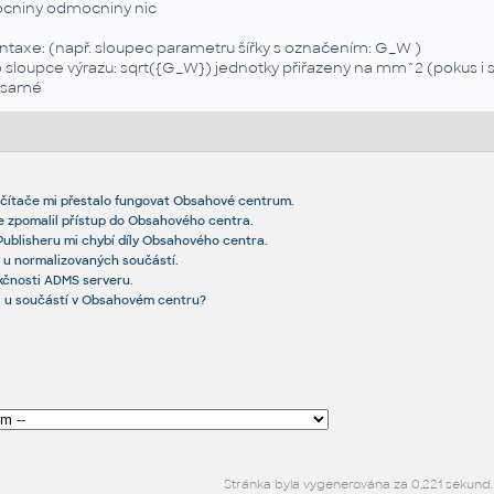
cniny odmocniny nic
ntaxe: (např. sloupec parametru šířky s označením: G_W )
 sloupce výrazu: sqrt({G_W}) jednotky přiřazeny na mm^2 (pokus i s "
 samé
čítače mi přestalo fungovat Obsahové centrum.
se zpomalil přístup do Obsahového centra.
Publisheru mi chybí díly Obsahového centra.
u normalizovaných součástí.
nkčnosti ADMS serveru.
l u součástí v Obsahovém centru?
Stránka byla vygenerována za 0,221 sekund.