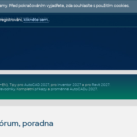
lamy. Před pokračováním vyjadřete, zda souhlasíte s použitím cookies.
 PODPORA | POMOC A RADY
registrováni,
klikněte sem.
.
Z+EN)
. Tipy pro
AutoCAD 2027
, pro
Inventor 2027
a pro
Revit 2027
.
řevodníky
.
Kompletní
příkazy
a
proměnné AutoCADu 2027
.
fórum, poradna