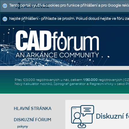
Tento portál využívá cookies pro funkce přihlášení a pro Google rek
CAD FÓRUM - TIPY A TRIKY | UTILITY | DISKUZE | BLOKY |
Nejste přihlášeni - přihlaste se prosím. Pokud dosud nejste ve fóru za
Přes 123.000 registrovaných u nás, celkem
1.130.000
registrovaných (C
Nový
Kalkulátor nosníků
,
Spirograf generátor
a
Regresní křivky
v sekci
P
HLAVNÍ STRÁNKA
Diskuzní 
DISKUZNÍ FÓRUM
pokyny