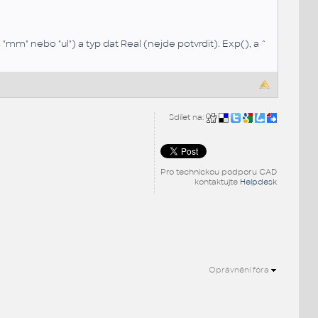
mm" nebo "ul") a typ dat Real (nejde potvrdit). Exp(), a ^
Sdílet na:
Pro technickou podporu CAD
kontaktujte
Helpdesk
Oprávnění fóra