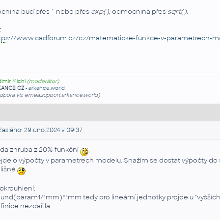
cnina buď přes ^ nebo přes
exp()
, odmocnina přes
sqrt()
.
z
tp
s://www.cadforum.cz/cz/matematicke-funkce-v-parametrech-m
dimír Michl
(moderátor)
KANCE CZ
-
arkance.world
dpora viz emea.support.arkance.world)
asláno: 29.úno.2024 v 09:37
da zhruba z 20% funkční
jde o výpočty v parametrech modelu. Snažím se dostat výpočty do 
lišné
okrouhlení:
und(param1/1mm)*1mm tedy pro lineární jednotky projde u "vyšší
finice nezdařila