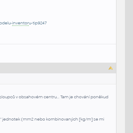
odelu-
inventor
u-tip9247
sloupců v obsahovém centru... Tam je chování poněkud
ch" jednotek (mm2 nebo kombinovaných [kg/m] se mi