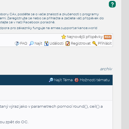
?
e oboru CAx, podělte se o vaše znalosti a zkušenosti s programy
emi. Zaregistrujte se nebo se přihlašte a zašlete váš příspěvek do
tejte se v naší
Facebook poradně
.
dpora pro zákazníky funguje na
emea.support.arkance.world
Nejnovější příspěvky
FAQ
Najít
Události
Registrovat
Přihlásit
archiv
Najít Téma
Možnosti tématu
aný výraz jako v parametrech pomocí round(), ceil() a
sou zpět do OC.