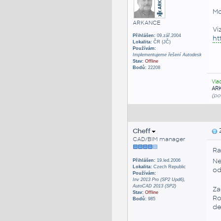
Mo
ARKANCE
Vi
Přihlášen:
09.zář.2004
ht
Lokalita:
ČR (JČ)
Používám:
Implementujeme řešení Autodesk
Stav:
Offline
Bodů:
22208
Vla
AR
(po
Cheff
Z
CAD/BIM manager
Ra
Ne
Přihlášen:
19.led.2006
Lokalita:
Czech Republic
od
Používám:
Inv 2013 Pro (SP2 Upd6),
AutoCAD 2013 (SP2)
Za
Stav:
Offline
Ro
Bodů:
985
de