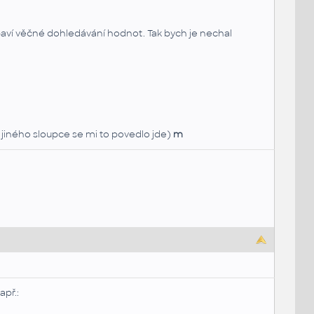
baví věčné dohledávání hodnot. Tak bych je nechal
 jiného sloupce se mi to povedlo jde)
m
př.: