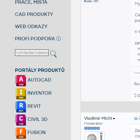
PRÁCE, MÍSTA
Bodů:
985
My
CAD PRODUKTY
Ce
po
WEB ODKAZY
K 
PROFI PODPORA
ⓘ
za
ne
ne
n
PORTÁLY PRODUKTŮ
---
AUTOCAD
Ro
INVENTOR
S 
REVIT
Vladimír Michl
Z
CIVIL 3D
Moderátor
Za
FUSION
ro