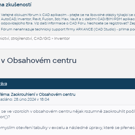
na zkušeností
Veřejné diskuzní fórum k CAD aplikacím - ptejte se na libovolné otázky týkající s
AutoCAD, Inventor, Revit, Fusion, 3ds Max, Vault a s dalšími CAD/BIM/PDM aplikac
odpovídajícího fóra. Viz další informace o
CAD Fóru
. Nechcete se registrovat? Zep
Fórum nenahrazuje technický support firmy ARKANCE (CAD Studio) - přímá po
ctví, strojírenství, CAD/GIS
>
Inventor
 v Obsahovém centru
ráva
Téma: Zaokrouhlení v Obsahovém centru
sláno: 28.úno.2024 v 18:04
 se ve vzorcích v obsahovém centru nějak rozumně zaokrouhlit počít
oor()?
myslím otevření tabulky v excelu a následné úpravy, které se přene