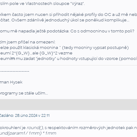
slím pole ve Vlastnostech sloupce "Výraz".
lkem často jsem nucen si přihodit nějaké profily do OC a už mě ne
čítat. Ovšem zdánlivě jednoduchý úkol se poněkud komplikuje...
tomu mě napadla ještě podotázka: Co s odmocninou v tomto poli?
tím jsem přišel na omezení:
lze použít klasická mocnina ^ (tedy mocniny vypsat postupně)
umí 2*{G_W} , ale {G_W}*2 vezme
eumí
m
mu zadat "jednotky" u hodnoty vstupující do vzorce (pomocí
--------------------
man Hysek
programy se stále učím...
asláno: 28.úno.2024 v 22:11
okrouhlení je
round()
, s respektováním rozměrových jednotek pak na
und(param1 / 1 mm) * 1 mm