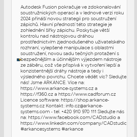
Autodesk Fusion pokračuje ve zdokonalování
soustružnických operací a v lednové verzi roku
2024 přináší novou strategii pro soustružení
zápichů. Hlavní předností této strategie je
zohlednění šířky zápichu. Poskytuje větší
kontrolu nad nástrojovou dráhou
prostřednictvím zjednodušeného uživatelského
rozhraní, vylepšené manipulace s oblastmi
soustružení, novou sadu tečných protažení s
bezpečnějším a účinnějším výjezdem nástroje
ze záběru, což vše přispívá k vytvoření lepší a
konzistentnější dráhy nástroje a tedy i
výsledného povrchu. Chcete vědět víc? Sledujte
nás! Jsme ARKANCE. Více na:
https://www.arkance-systems.cz a
https://f360.cz a https://www.cadforum.cz
Licence software: https://shop.arkance-
systems.cz Kontakt: info.cz@arkance-
systems.com - tel. +420 910 970 111 Sledujte nás
na: https://www.facebook.com/CADstudio a
https://www.linkedin.com/company/CADstudio
#arkancesystems #arkance