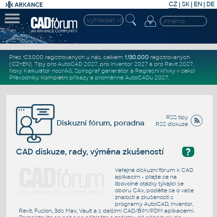
CZ
|
SK
|
EN
|
DE
Přes 123.000 registrovaných u nás, celkem
1.130.000
registrovaných
(CZ+EN)
. Tipy pro
AutoCAD 2027
, pro
Inventor 2027
a pro
Revit 2027
.
Nový
Kalkulátor nosníků
,
Spirograf generátor
a
Regresní křivky
v sekci
Převodníky
.
Kompletní
příkazy
a
proměnné AutoCADu 2027
.
RSS tipy
Diskuzní fórum, poradna
RSS diskuze
?
CAD diskuze, rady, výměna zkušeností
Veřejné diskuzní fórum k CAD
aplikacím - ptejte se na
libovolné otázky týkající se
oboru CAx, podělte se o vaše
znalosti a zkušenosti s
programy AutoCAD, Inventor,
Revit, Fusion, 3ds Max, Vault a s dalšími CAD/BIM/PDM aplikacemi.