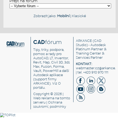
Přejít na fórum
Zobrazit jako:
Mobilní
|
Klasické
CAD
fórum
ARKANCE
(CAD
Studio) - Autodesk
Platinum Partner &
Tipy, triky, podpora,
Training Center &
pomoc a rady pro
Services Partner
AutoCAD, LT, Inventor,
Revit, Map, Civil 3D, 3ds
KONTAKT:
Max, Fusion, Forma,
webmaster.cz@arkance.w
Vault, PowerMill a další
| tel. +420 910 970 111
Autodesk aplikace
(support firmy
ARKANCE). Viz
O
portálu
.
Copyright © 2026 |
Web reklama
na tomto
serveru |
Ochrana
soukromí, podmínky