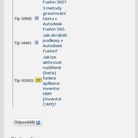
Fusion 360?
3 metody
gravírování
Tip 12861:
textu v
Autodesk
Fusion 360.
Jak obrábět
podkosy v
Tip 14411:
Autodesk
Fusion?
Jak lze
aktivovat
rozšířené
(beta)
funkce
Tip 10953:
aplikace
Inventor
HSM
(Inventor
CAM)?
Odpovědět