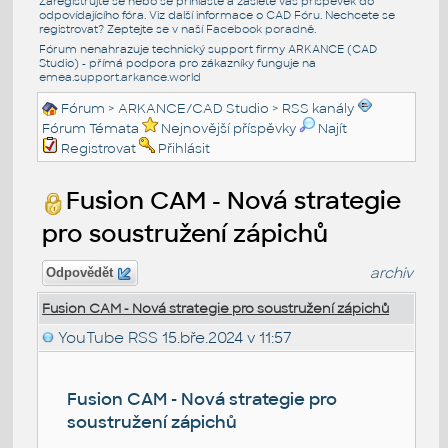
Zaregistrujte se nebo se přihlašte a zašlete váš příspěvek do
odpovídajícího fóra. Viz další informace o
CAD Fóru
. Nechcete se
registrovat? Zeptejte se v naší
Facebook poradně
.
Fórum nenahrazuje technický support firmy ARKANCE (CAD
Studio) - přímá podpora pro zákazníky funguje na
emea.support.arkance.world
Fórum
>
ARKANCE/CAD Studio
>
RSS kanály
Fórum Témata
Nejnovější příspěvky
Najít
Registrovat
Přihlásit
Fusion CAM - Nová strategie
pro soustružení zápichů
archiv
Odpovědět
Fusion CAM - Nová strategie pro soustružení zápichů
YouTube RSS
15.bře.2024 v 11:57
Fusion CAM - Nová strategie pro
soustružení zápichů