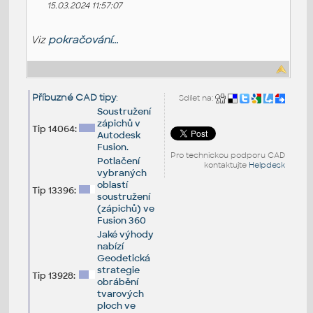
15.03.2024 11:57:07
Viz
pokračování...
Příbuzné CAD tipy
:
Sdílet na:
Soustružení
zápichů v
Tip 14064:
Autodesk
Fusion.
Pro technickou podporu CAD
Potlačení
kontaktujte
Helpdesk
vybraných
oblastí
Tip 13396:
soustružení
(zápichů) ve
Fusion 360
Jaké výhody
nabízí
Geodetická
strategie
Tip 13928:
obrábění
tvarových
ploch ve