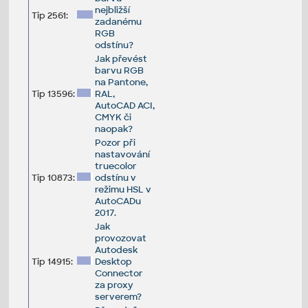
nejbližší
Tip 2561:
zadanému
RGB
odstínu?
Jak převést
barvu RGB
na Pantone,
Tip 13596:
RAL,
AutoCAD ACI,
CMYK či
naopak?
Pozor při
nastavování
truecolor
Tip 10873:
odstínu v
režimu HSL v
AutoCADu
2017.
Jak
provozovat
Autodesk
Tip 14915:
Desktop
Connector
za proxy
serverem?