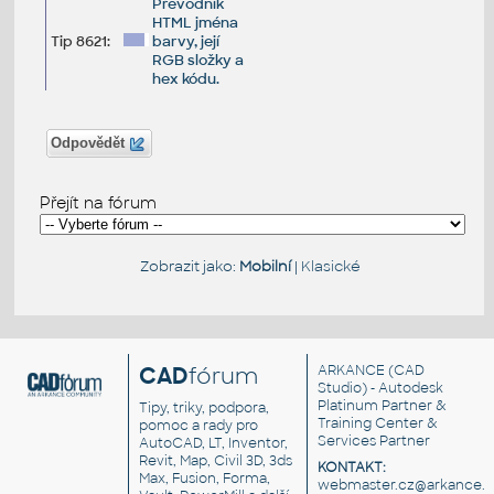
Převodník
HTML jména
Tip 8621:
barvy, její
RGB složky a
hex kódu.
Odpovědět
Přejít na fórum
Zobrazit jako:
Mobilní
|
Klasické
CAD
fórum
ARKANCE
(CAD
Studio) - Autodesk
Platinum Partner &
Tipy, triky, podpora,
Training Center &
pomoc a rady pro
Services Partner
AutoCAD, LT, Inventor,
Revit, Map, Civil 3D, 3ds
KONTAKT:
Max, Fusion, Forma,
webmaster.cz@arkance.w