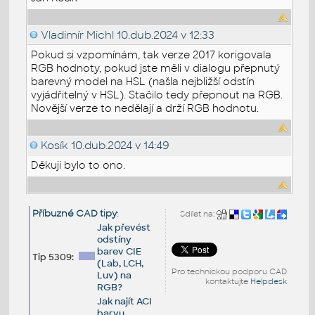
Vladimír Michl
10.dub.2024 v 12:33
Pokud si vzpomínám, tak verze 2017 korigovala
RGB hodnoty, pokud jste měli v dialogu přepnutý
barevný model na HSL (našla nejbližší odstín
vyjádřitelný v HSL). Stačilo tedy přepnout na RGB.
Novější verze to nedělají a drží RGB hodnotu.
Kosík
10.dub.2024 v 14:49
Děkuji bylo to ono.
Příbuzné CAD tipy
:
Sdílet na:
Jak převést
odstíny
barev CIE
Tip 5309:
(Lab, LCH,
Pro technickou podporu CAD
Luv) na
kontaktujte
Helpdesk
RGB?
Jak najít ACI
barvu