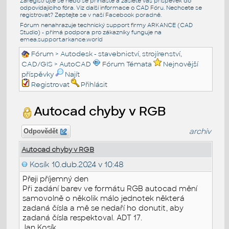
Zaregistrujte se nebo se přihlašte a zašlete váš příspěvek do
odpovídajícího fóra. Viz další informace o
CAD Fóru
. Nechcete se
registrovat? Zeptejte se v naší
Facebook poradně
.
Fórum nenahrazuje technický support firmy ARKANCE (CAD
Studio) - přímá podpora pro zákazníky funguje na
emea.support.arkance.world
Fórum
>
Autodesk - stavebnictví, strojírenství,
CAD/GIS
>
AutoCAD
Fórum Témata
Nejnovější
příspěvky
Najít
Registrovat
Přihlásit
Autocad chyby v RGB
archiv
Odpovědět
Autocad chyby v RGB
Kosík
10.dub.2024 v 10:48
Přeji příjemný den
Při zadání barev ve formátu RGB autocad mění
samovolně o několik málo jednotek některá
zadaná čísla a mě se nedaří ho donutit, aby
zadaná čísla respektoval. ADT 17.
Jan Kosík