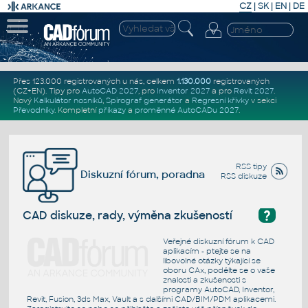
CZ
|
SK
|
EN
|
DE
Přes 123.000 registrovaných u nás, celkem
1.130.000
registrovaných
(CZ+EN)
. Tipy pro
AutoCAD 2027
, pro
Inventor 2027
a pro
Revit 2027
.
Nový
Kalkulátor nosníků
,
Spirograf generátor
a
Regresní křivky
v sekci
Převodníky
.
Kompletní
příkazy
a
proměnné AutoCADu 2027
.
RSS tipy
Diskuzní fórum, poradna
RSS diskuze
?
CAD diskuze, rady, výměna zkušeností
Veřejné diskuzní fórum k CAD
aplikacím - ptejte se na
libovolné otázky týkající se
oboru CAx, podělte se o vaše
znalosti a zkušenosti s
programy AutoCAD, Inventor,
Revit, Fusion, 3ds Max, Vault a s dalšími CAD/BIM/PDM aplikacemi.