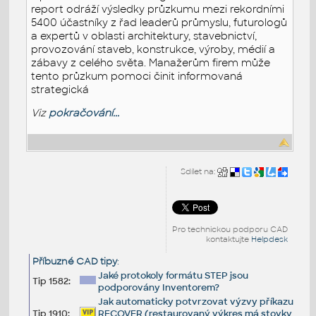
report odráží výsledky průzkumu mezi rekordními
5400 účastníky z řad leaderů průmyslu, futurologů
a expertů v oblasti architektury, stavebnictví,
provozování staveb, konstrukce, výroby, médií a
zábavy z celého světa. Manažerům firem může
tento průzkum pomoci činit informovaná
strategická
Viz
pokračování...
Sdílet na:
Pro technickou podporu CAD
kontaktujte
Helpdesk
Příbuzné CAD tipy
:
Jaké protokoly formátu STEP jsou
Tip 1582:
podporovány Inventorem?
Jak automaticky potvrzovat výzvy příkazu
Tip 1910:
RECOVER (restaurovaný výkres má stovky