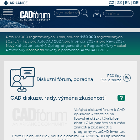
CZ
|
SK
|
EN
|
DE
Přes 123.000 registrovaných u nás, celkem
1.130.000
registrovaných
(CZ+EN)
. Tipy pro
AutoCAD 2027
, pro
Inventor 2027
a pro
Revit 2027
.
Nový
Kalkulátor nosníků
,
Spirograf generátor
a
Regresní křivky
v sekci
Převodníky
.
Kompletní
příkazy
a
proměnné AutoCADu 2027
.
RSS tipy
Diskuzní fórum, poradna
RSS diskuze
?
CAD diskuze, rady, výměna zkušeností
Veřejné diskuzní fórum k CAD
aplikacím - ptejte se na
libovolné otázky týkající se
oboru CAx, podělte se o vaše
znalosti a zkušenosti s
programy AutoCAD, Inventor,
Revit, Fusion, 3ds Max, Vault a s dalšími CAD/BIM/PDM aplikacemi.