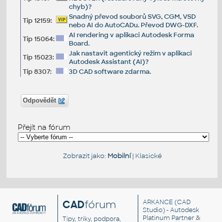
chyb)?
Snadný převod souborů SVG, CGM, VSD
Tip 12159:
nebo AI do AutoCADu. Převod DWG-DXF.
AI rendering v aplikaci Autodesk Forma
Tip 15064:
Board.
Jak nastavit agentický režim v aplikaci
Tip 15023:
Autodesk Assistant (AI)?
Tip 8307:
3D CAD software zdarma.
Odpovědět
Přejít na fórum
Zobrazit jako:
Mobilní
|
Klasické
CAD
fórum
ARKANCE
(CAD
Studio) - Autodesk
Platinum Partner &
Tipy, triky, podpora,