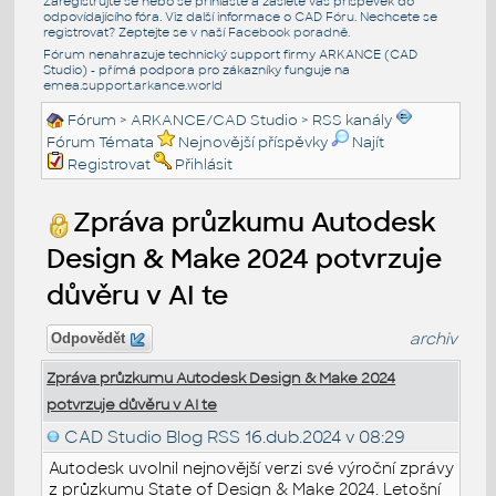
Zaregistrujte se nebo se přihlašte a zašlete váš příspěvek do
odpovídajícího fóra. Viz další informace o
CAD Fóru
. Nechcete se
registrovat? Zeptejte se v naší
Facebook poradně
.
Fórum nenahrazuje technický support firmy ARKANCE (CAD
Studio) - přímá podpora pro zákazníky funguje na
emea.support.arkance.world
Fórum
>
ARKANCE/CAD Studio
>
RSS kanály
Fórum Témata
Nejnovější příspěvky
Najít
Registrovat
Přihlásit
Zpráva průzkumu Autodesk
Design & Make 2024 potvrzuje
důvěru v AI te
archiv
Odpovědět
Zpráva průzkumu Autodesk Design & Make 2024
potvrzuje důvěru v AI te
CAD Studio Blog RSS
16.dub.2024 v 08:29
Autodesk uvolnil nejnovější verzi své výroční zprávy
z průzkumu State of Design & Make 2024. Letošní