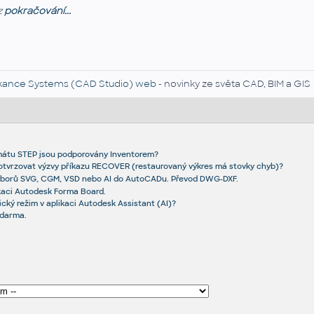
z
pokračování...
kance Systems (CAD Studio) web
- novinky ze světa CAD, BIM a GIS
rmátu STEP jsou podporovány Inventorem?
otvrzovat výzvy příkazu RECOVER (restaurovaný výkres má stovky chyb)?
borů SVG, CGM, VSD nebo AI do AutoCADu. Převod DWG-DXF.
ikaci Autodesk Forma Board.
ický režim v aplikaci Autodesk Assistant (AI)?
zdarma.