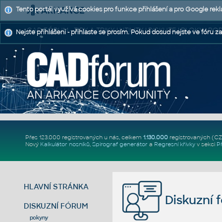
Tento portál využívá cookies pro funkce přihlášení a pro Google rek
CAD FÓRUM - TIPY A TRIKY | UTILITY | DISKUZE | BLOKY |
Nejste přihlášeni - přihlaste se prosím. Pokud dosud nejste ve fóru za
Přes 123.000 registrovaných u nás, celkem
1.130.000
registrovaných (C
Nový
Kalkulátor nosníků
,
Spirograf generátor
a
Regresní křivky
v sekci
P
HLAVNÍ STRÁNKA
Diskuzní 
DISKUZNÍ FÓRUM
pokyny