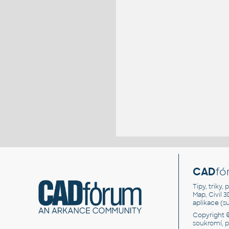
CAD
fó
Tipy, triky
Map, Civil 
aplikace (
Copyright 
soukromí, 