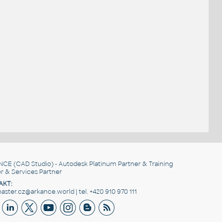
NCE
(CAD Studio) - Autodesk Platinum Partner & Training
r & Services Partner
AKT:
ster.cz@arkance.world | tel. +420 910 970 111