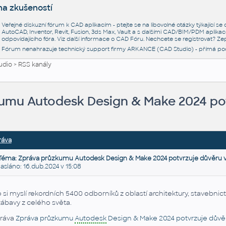
na zkušeností
Veřejné diskuzní fórum k CAD aplikacím - ptejte se na libovolné otázky týkající s
AutoCAD, Inventor, Revit, Fusion, 3ds Max, Vault a s dalšími CAD/BIM/PDM aplikac
odpovídajícího fóra. Viz další informace o
CAD Fóru
. Nechcete se registrovat? Zep
Fórum nenahrazuje technický support firmy ARKANCE (CAD Studio) - přímá po
udio
>
RSS kanály
umu Autodesk Design & Make 2024 potv
ráva
Téma: Zpráva průzkumu Autodesk Design & Make 2024 potvrzuje důvěru v 
láno: 16.dub.2024 v 15:08
 si myslí rekordních 5400 odborníků z oblastí architektury, stavebnictv
zábavy z celého světa.
ráva
Zpráva průzkumu
Autodesk
Design & Make 2024 potvrzuje důvěr