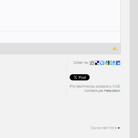
Sdílet na:
Pro technickou podporu CAD
kontaktujte
Helpdesk
Oprávnění fóra