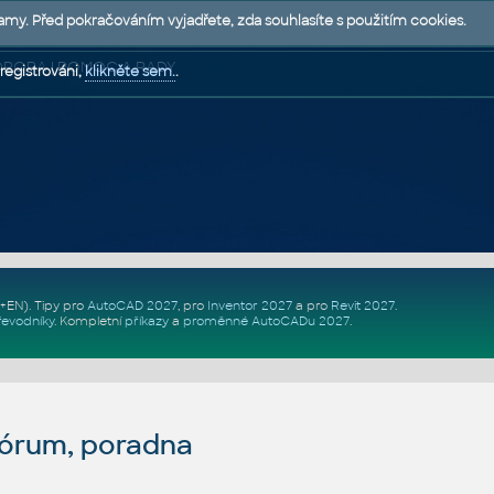
lamy. Před pokračováním vyjadřete, zda souhlasíte s použitím cookies.
 PODPORA | POMOC A RADY
registrováni,
klikněte sem.
.
Z+EN)
. Tipy pro
AutoCAD 2027
, pro
Inventor 2027
a pro
Revit 2027
.
řevodníky
.
Kompletní
příkazy
a
proměnné AutoCADu 2027
.
fórum, poradna