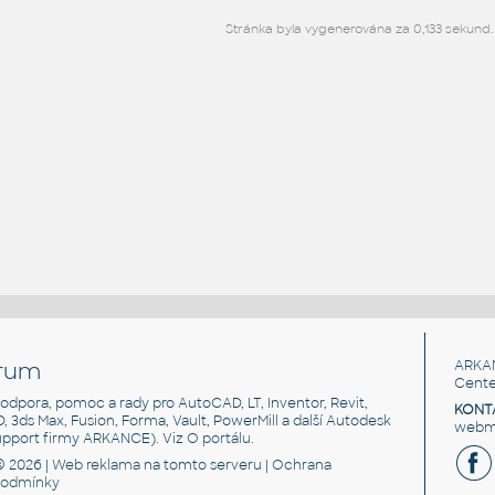
Stránka byla vygenerována za 0,133 sekund.
rum
ARKA
Cente
, podpora, pomoc a rady pro AutoCAD, LT, Inventor, Revit,
KONT
3D, 3ds Max, Fusion, Forma, Vault, PowerMill a další Autodesk
webma
support firmy ARKANCE). Viz
O portálu
.
© 2026 |
Web reklama
na tomto serveru |
Ochrana
podmínky