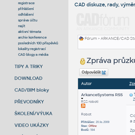
registrace
CAD diskuze, rady, výmě
přihlášení
odhlášení
správa účtu
najít
aktivní témata
archiv konference
Fórum
>
ARKANCE/CAD St
posledních 100 příspěvků
lokality registrací
CAD blogy a média
Zpráva průzk
TIPY A TRIKY
Odpovědět
DOWNLOAD
Autor
Zp
CAD/BIM bloky
ArkanceSystems RSS
Zas
PŘEVODNÍKY
RSS roboti
ŠKOLENÍ/VÝUKA
Robot
Co
a 
Přihlášen:
20.lis.2009
VIDEO UKÁZKY
Stav:
Offline
Zp
Bodů:
594