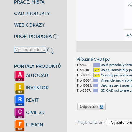
PRÁCE, MÍSTA
Vi
CAD PRODUKTY
WEB ODKAZY
Ar
PROFI PODPORA
ⓘ
Příbuzné CAD tipy
:
Tip 1582:
Jaké protokoly fo
PORTÁLY PRODUKTŮ
Tip 1910:
Jak automaticky p
AUTOCAD
Tip 12159:
Snadný převod sou
Tip 15064:
AI rendering v apl
Tip 15023:
Jak nastavit agent
INVENTOR
Tip 8307:
3D CAD software 
REVIT
Odpovědět
CIVIL 3D
Přejít na fórum
FUSION