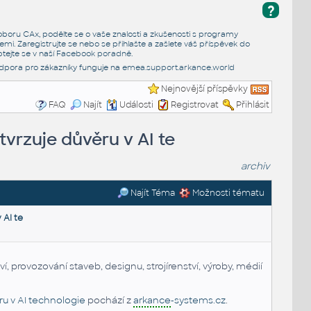
?
e oboru CAx, podělte se o vaše znalosti a zkušenosti s programy
emi. Zaregistrujte se nebo se přihlašte a zašlete váš příspěvek do
tejte se v naší
Facebook poradně
.
dpora pro zákazníky funguje na
emea.support.arkance.world
Nejnovější příspěvky
FAQ
Najít
Události
Registrovat
Přihlásit
rzuje důvěru v AI te
archiv
Najít Téma
Možnosti tématu
AI te
í, provozování staveb, designu, strojírenství, výroby, médií
u v AI technologie
pochází z
arkance
-systems.cz
.