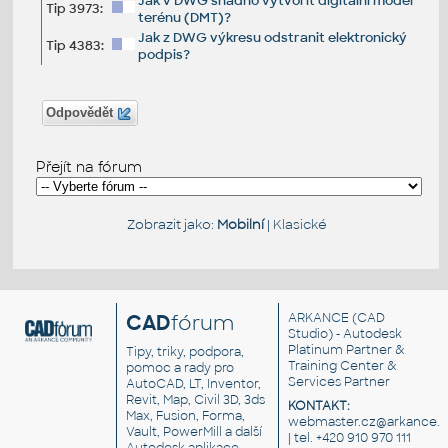
Jak v DWG snadno vytvořit digitální model
Tip 3973:
terénu (DMT)?
Jak z DWG výkresu odstranit elektronický
Tip 4383:
podpis?
Odpovědět
Přejít na fórum
Zobrazit jako:
Mobilní
|
Klasické
CAD
fórum
ARKANCE
(CAD
Studio) - Autodesk
Platinum Partner &
Tipy, triky, podpora,
Training Center &
pomoc a rady pro
Services Partner
AutoCAD, LT, Inventor,
Revit, Map, Civil 3D, 3ds
KONTAKT:
Max, Fusion, Forma,
webmaster.cz@arkance.w
Vault, PowerMill a další
| tel. +420 910 970 111