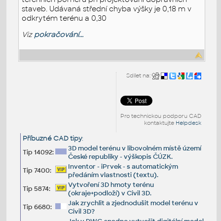
staveb. Udávaná střední chyba výšky je 0,18 m v
odkrytém terénu a 0,30
Viz
pokračování...
Sdílet na:
Pro technickou podporu CAD
kontaktujte
Helpdesk
Příbuzné CAD tipy
:
3D model terénu v libovolném místě území
Tip 14092:
České republiky - výškopis ČÚZK.
Inventor - iPrvek - s automatickým
Tip 7400:
předáním vlastnosti (textu).
Vytvoření 3D hmoty terénu
Tip 5874:
(okraje+podloží) v Civil 3D.
Jak zrychlit a zjednodušit model terénu v
Tip 6680:
Civil 3D?