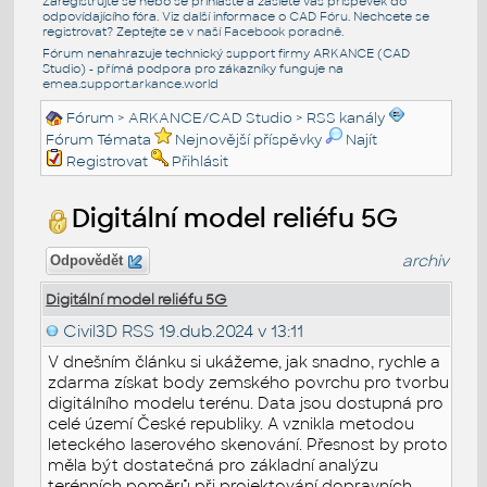
Zaregistrujte se nebo se přihlašte a zašlete váš příspěvek do
odpovídajícího fóra. Viz další informace o
CAD Fóru
. Nechcete se
registrovat? Zeptejte se v naší
Facebook poradně
.
Fórum nenahrazuje technický support firmy ARKANCE (CAD
Studio) - přímá podpora pro zákazníky funguje na
emea.support.arkance.world
Fórum
>
ARKANCE/CAD Studio
>
RSS kanály
Fórum Témata
Nejnovější příspěvky
Najít
Registrovat
Přihlásit
Digitální model reliéfu 5G
archiv
Odpovědět
Digitální model reliéfu 5G
Civil3D RSS
19.dub.2024 v 13:11
V dnešním článku si ukážeme, jak snadno, rychle a
zdarma získat body zemského povrchu pro tvorbu
digitálního modelu terénu. Data jsou dostupná pro
celé území České republiky. A vznikla metodou
leteckého laserového skenování. Přesnost by proto
měla být dostatečná pro základní analýzu
terénních poměrů při projektování dopravních