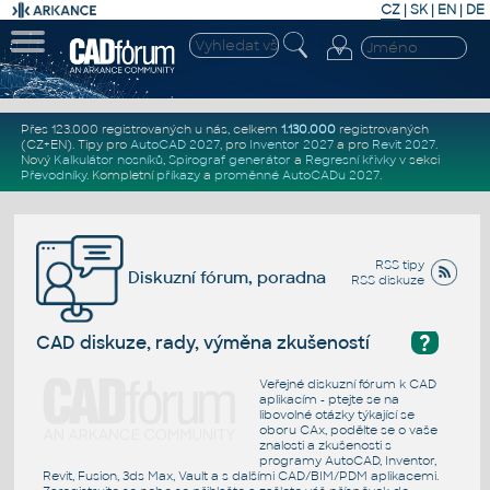
CZ
|
SK
|
EN
|
DE
Přes 123.000 registrovaných u nás, celkem
1.130.000
registrovaných
(CZ+EN)
. Tipy pro
AutoCAD 2027
, pro
Inventor 2027
a pro
Revit 2027
.
Nový
Kalkulátor nosníků
,
Spirograf generátor
a
Regresní křivky
v sekci
Převodníky
.
Kompletní
příkazy
a
proměnné AutoCADu 2027
.
RSS tipy
Diskuzní fórum, poradna
RSS diskuze
?
CAD diskuze, rady, výměna zkušeností
Veřejné diskuzní fórum k CAD
aplikacím - ptejte se na
libovolné otázky týkající se
oboru CAx, podělte se o vaše
znalosti a zkušenosti s
programy AutoCAD, Inventor,
Revit, Fusion, 3ds Max, Vault a s dalšími CAD/BIM/PDM aplikacemi.