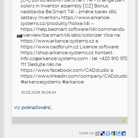
[EN] Bonus add-on Be.Smart T4I - change part
colors in Inventor assembly [CZ] Bonus
nadstavba Be.Smart T4I - změna barev dílů
sestavy Inventoru https://www.arkance-
systems.cz/produkty/holixa-t4i --
https://help.besmart.software/t4i/commands-
overview/be.smart-t4i-labs/colorizer Více na:
https://www.arkance-systems.cz a
https://www.cadforum.cz Licence software:
https://shop.arkance-systems.cz Kontakt:
info.cz@arkance-systems.com - tel. +420 910 970
111 Sledujte nás na:
https://www.facebook.com/CADstudio a
https://www.linkedin.com/company/CADstudio
#arkancesystems #arkance
10.05.2024 18:04:34
Viz
pokračování...
Sdílet na: