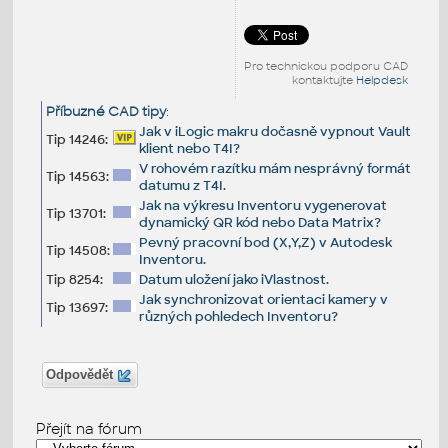
Pro technickou podporu CAD
kontaktujte
Helpdesk
Příbuzné CAD tipy
:
Jak v iLogic makru dočasně vypnout Vault
Tip 14246:
klient nebo T4I?
V rohovém razítku mám nesprávný formát
Tip 14563:
datumu z T4I.
Jak na výkresu Inventoru vygenerovat
Tip 13701:
dynamický QR kód nebo Data Matrix?
Pevný pracovní bod (X,Y,Z) v Autodesk
Tip 14508:
Inventoru.
Tip 8254:
Datum uložení jako iVlastnost.
Jak synchronizovat orientaci kamery v
Tip 13697:
různých pohledech Inventoru?
Odpovědět
Přejít na fórum