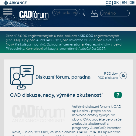
CZ
|
SK
|
EN
|
DE
Přes 123.000 registrovaných u nás, celkem
1.130.000
registrovaných
(CZ+EN)
. Tipy pro
AutoCAD 2027
, pro
Inventor 2027
a pro
Revit 2027
.
Nový
Kalkulátor nosníků
,
Spirograf generátor
a
Regresní křivky
v sekci
Převodníky
.
Kompletní
příkazy
a
proměnné AutoCADu 2027
.
RSS tipy
Diskuzní fórum, poradna
RSS diskuze
?
CAD diskuze, rady, výměna zkušeností
Veřejné diskuzní fórum k CAD
aplikacím - ptejte se na
libovolné otázky týkající se
oboru CAx, podělte se o vaše
znalosti a zkušenosti s
programy AutoCAD, Inventor,
Revit, Fusion, 3ds Max, Vault a s dalšími CAD/BIM/PDM aplikacemi.