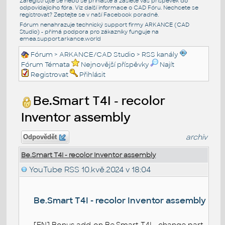
Zaregistrujte se nebo se přihlašte a zašlete váš příspěvek do
odpovídajícího fóra. Viz další informace o
CAD Fóru
. Nechcete se
registrovat? Zeptejte se v naší
Facebook poradně
.
Fórum nenahrazuje technický support firmy ARKANCE (CAD
Studio) - přímá podpora pro zákazníky funguje na
emea.support.arkance.world
Fórum
>
ARKANCE/CAD Studio
>
RSS kanály
Fórum Témata
Nejnovější příspěvky
Najít
Registrovat
Přihlásit
Be.Smart T4I - recolor
Inventor assembly
archiv
Odpovědět
Be.Smart T4I - recolor Inventor assembly
YouTube RSS
10.kvě.2024 v 18:04
Be.Smart T4I - recolor Inventor assembly