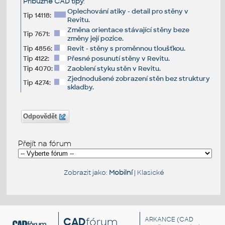
Příbuzné CAD tipy
:
Oplechování atiky - detail pro stěny v
Tip 14118:
Revitu.
Změna orientace stávající stěny beze
Tip 7671:
změny její pozice.
Tip 4856:
Revit - stěny s proměnnou tloušťkou.
Tip 4122:
Přesné posunutí stěny v Revitu.
Tip 4070:
Zaoblení styku stěn v Revitu.
Zjednodušené zobrazení stěn bez struktury
Tip 4274:
skladby.
Odpovědět
Přejít na fórum
Zobrazit jako:
Mobilní
|
Klasické
CAD
fórum
ARKANCE
(CAD