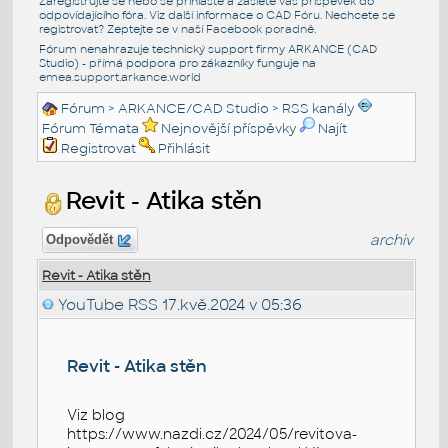
Zaregistrujte se nebo se přihlašte a zašlete váš příspěvek do
odpovídajícího fóra. Viz další informace o
CAD Fóru
. Nechcete se
registrovat? Zeptejte se v naší
Facebook poradně
.
Fórum nenahrazuje technický support firmy ARKANCE (CAD
Studio) - přímá podpora pro zákazníky funguje na
emea.support.arkance.world
Fórum
>
ARKANCE/CAD Studio
>
RSS kanály
Fórum Témata
Nejnovější příspěvky
Najít
Registrovat
Přihlásit
Revit - Atika stěn
archiv
Odpovědět
Revit - Atika stěn
YouTube RSS
17.kvě.2024 v 05:36
Revit - Atika stěn
Viz blog
https://www.nazdi.cz/2024/05/revitova-