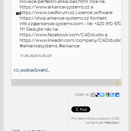
inovace-perfektni-atika-bez.html Více na:
https://www.arkance-systems.cz a
https://www.cadforum.cz Licence software:
https://shop.arkance-systems.cz Kontakt:
info.cz@arkance-systems.com - tel. +420 910 970
111 Sledujte nás na:
https://www.facebook.com/CADstudio a
https://www.linkedin.com/company/CADstudio
#arkancesystems #arkance
17.05.2024 5:36:09
Viz
pokračování...
Sdílet na:
Pro technickou podporu CAD
kontaktujte
Helpdesk