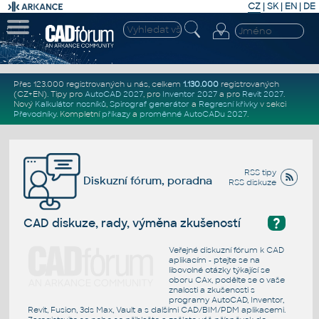
CZ
|
SK
|
EN
|
DE
Přes 123.000 registrovaných u nás, celkem
1.130.000
registrovaných
(CZ+EN)
. Tipy pro
AutoCAD 2027
, pro
Inventor 2027
a pro
Revit 2027
.
Nový
Kalkulátor nosníků
,
Spirograf generátor
a
Regresní křivky
v sekci
Převodníky
.
Kompletní
příkazy
a
proměnné AutoCADu 2027
.
RSS tipy
Diskuzní fórum, poradna
RSS diskuze
?
CAD diskuze, rady, výměna zkušeností
Veřejné diskuzní fórum k CAD
aplikacím - ptejte se na
libovolné otázky týkající se
oboru CAx, podělte se o vaše
znalosti a zkušenosti s
programy AutoCAD, Inventor,
Revit, Fusion, 3ds Max, Vault a s dalšími CAD/BIM/PDM aplikacemi.