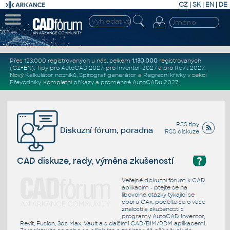
CZ
|
SK
|
EN
|
DE
Přes 123.000 registrovaných u nás, celkem
1.130.000
registrovaných
(CZ+EN)
. Tipy pro
AutoCAD 2027
, pro
Inventor 2027
a pro
Revit 2027
.
Nový
Kalkulátor nosníků
,
Spirograf generátor
a
Regresní křivky
v sekci
Převodníky
.
Kompletní
příkazy
a
proměnné AutoCADu 2027
.
RSS tipy
Diskuzní fórum, poradna
RSS diskuze
?
CAD diskuze, rady, výměna zkušeností
Veřejné diskuzní fórum k CAD
aplikacím - ptejte se na
libovolné otázky týkající se
oboru CAx, podělte se o vaše
znalosti a zkušenosti s
programy AutoCAD, Inventor,
Revit, Fusion, 3ds Max, Vault a s dalšími CAD/BIM/PDM aplikacemi.