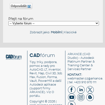
Odpovědět
Přejít na fórum
Zobrazit jako:
Mobilní
|
Klasické
CAD
fórum
ARKANCE
(CAD
Studio) - Autodesk
Platinum Partner &
Tipy, triky, podpora,
Training Center &
pomoc a rady pro
Services Partner
AutoCAD, LT, Inventor,
Revit, Map, Civil 3D, 3ds
KONTAKT:
Max, Fusion, Forma,
webmaster.cz@arkance.w
Vault, PowerMill a další
| tel. +420 910 970 111
Autodesk aplikace
(support firmy
ARKANCE). Viz
O
portálu
.
Copyright © 2026 |