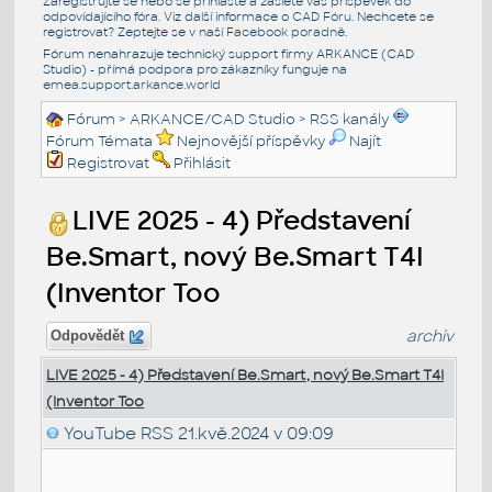
Zaregistrujte se nebo se přihlašte a zašlete váš příspěvek do
odpovídajícího fóra. Viz další informace o
CAD Fóru
. Nechcete se
registrovat? Zeptejte se v naší
Facebook poradně
.
Fórum nenahrazuje technický support firmy ARKANCE (CAD
Studio) - přímá podpora pro zákazníky funguje na
emea.support.arkance.world
Fórum
>
ARKANCE/CAD Studio
>
RSS kanály
Fórum Témata
Nejnovější příspěvky
Najít
Registrovat
Přihlásit
LIVE 2025 - 4) Představení
Be.Smart, nový Be.Smart T4I
(Inventor Too
archiv
Odpovědět
LIVE 2025 - 4) Představení Be.Smart, nový Be.Smart T4I
(Inventor Too
YouTube RSS
21.kvě.2024 v 09:09