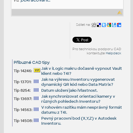
Sdílet na:
Pro technickou podporu CAD
kontaktujte
Helpdesk
Příbuzné CAD tipy
:
Jak v iLogic makru dočasně vypnout Vault
Tip 14246:
klient nebo T4I?
Jak na výkresu Inventoru vygenerovat
Tip 13701:
dynamický QR kód nebo Data Matrix?
Tip 8254:
Datum uložení jako iVlastnost.
Jak synchronizovat orientaci kamery v
Tip 13697:
různých pohledech Inventoru?
V rohovém razítku mám nesprávný formát
Tip 14563:
datumu z T4I.
Pevný pracovní bod (X,Y,Z) v Autodesk
Tip 14508:
Inventoru.