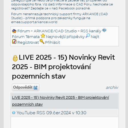
Zaregistrujte se nebo se přihlašte a zašlete váš příspěvek do
odpovídajícího fóra. Viz další informace o
CAD Fóru
. Nechcete se
registrovat? Zeptejte se v naší
Facebook poradně
.
Fórum nenahrazuje technický support firmy ARKANCE (CAD
Studio) - přímá podpora pro zákazníky funguje na
emea.support.arkance.world
Fórum
>
ARKANCE/CAD Studio
>
RSS kanály
Fórum Témata
Nejnovější příspěvky
Najít
Registrovat
Přihlásit
LIVE 2025 - 15) Novinky Revit
2025 - BIM projektování
pozemních stav
archiv
Odpovědět
LIVE 2025 - 15) Novinky Revit 2025 - BIM projektování
pozemních stav
YouTube RSS
09.čer.2024 v 10:30