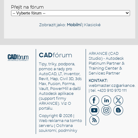
Přejít na fórum
Zobrazit jako:
Mobilní
|
Klasické
CAD
fórum
ARKANCE
(CAD
Studio) - Autodesk
Platinum Partner &
Tipy, triky, podpora,
Training Center &
pomoc a rady pro
Services Partner
AutoCAD, LT, Inventor,
Revit, Map, Civil 3D, 3ds
KONTAKT:
Max, Fusion, Forma,
webmaster.cz@arkance.w
Vault, PowerMill a další
| tel. +420 910 970 111
Autodesk aplikace
(support firmy
ARKANCE). Viz
O
portálu
.
Copyright © 2026 |
Web reklama
na tomto
serveru |
Ochrana
soukromí, podmínky