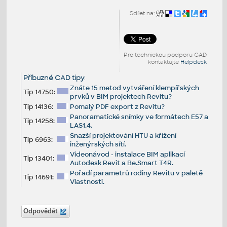
Sdílet na:
Pro technickou podporu CAD
kontaktujte
Helpdesk
Příbuzné CAD tipy
:
Znáte 15 metod vytváření klempířských
Tip 14750:
prvků v BIM projektech Revitu?
Tip 14136:
Pomalý PDF export z Revitu?
Panoramatické snímky ve formátech E57 a
Tip 14258:
LAS1.4.
Snazší projektování HTU a křížení
Tip 6963:
inženýrských sítí.
Videonávod - instalace BIM aplikací
Tip 13401:
Autodesk Revit a Be.Smart T4R.
Pořadí parametrů rodiny Revitu v paletě
Tip 14691:
Vlastnosti.
Odpovědět