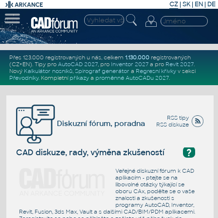
CZ
|
SK
|
EN
|
DE
Přes 123.000 registrovaných u nás, celkem
1.130.000
registrovaných
(CZ+EN)
. Tipy pro
AutoCAD 2027
, pro
Inventor 2027
a pro
Revit 2027
.
Nový
Kalkulátor nosníků
,
Spirograf generátor
a
Regresní křivky
v sekci
Převodníky
.
Kompletní
příkazy
a
proměnné AutoCADu 2027
.
RSS tipy
Diskuzní fórum, poradna
RSS diskuze
?
CAD diskuze, rady, výměna zkušeností
Veřejné diskuzní fórum k CAD
aplikacím - ptejte se na
libovolné otázky týkající se
oboru CAx, podělte se o vaše
znalosti a zkušenosti s
programy AutoCAD, Inventor,
Revit, Fusion, 3ds Max, Vault a s dalšími CAD/BIM/PDM aplikacemi.