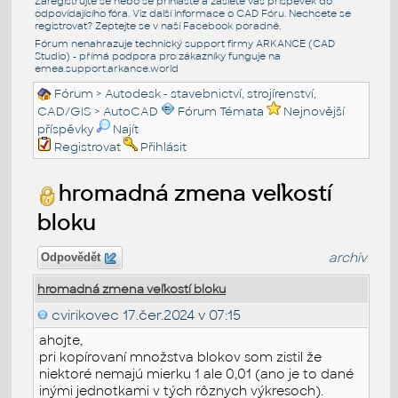
Zaregistrujte se nebo se přihlašte a zašlete váš příspěvek do
odpovídajícího fóra. Viz další informace o
CAD Fóru
. Nechcete se
registrovat? Zeptejte se v naší
Facebook poradně
.
Fórum nenahrazuje technický support firmy ARKANCE (CAD
Studio) - přímá podpora pro zákazníky funguje na
emea.support.arkance.world
Fórum
>
Autodesk - stavebnictví, strojírenství,
CAD/GIS
>
AutoCAD
Fórum Témata
Nejnovější
příspěvky
Najít
Registrovat
Přihlásit
hromadná zmena veľkostí
bloku
archiv
Odpovědět
hromadná zmena veľkostí bloku
cvirikovec
17.čer.2024 v 07:15
ahojte,
pri kopírovaní množstva blokov som zistil že
niektoré nemajú mierku 1 ale 0,01 (ano je to dané
inými jednotkami v tých rôznych výkresoch).