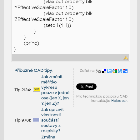
(vlax-put-property blk
'YEffectiveScaleFactor 1.0)
(vlax-put-property blk
'ZEffectiveScaleFactor 1.0)
(setq i (1+ i))
)
)
(princ)
)
Příbuzné CAD tipy
:
Sdílet na:
Jak změnit
měřítko
výkresu
Tip 2124:
pouze v jedné
Pro technickou podporu CAD
ose (jen X, jen
kontaktujte
Helpdesk
Y, jen Z)?
Jak upravit
vlastnosti
Tip 9761:
součástí
sestavy z
rozpisky?
Změna