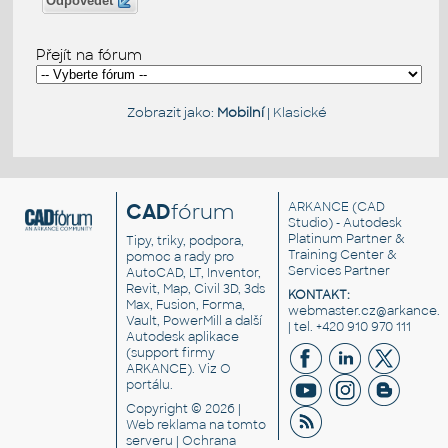
Odpovědět
Přejít na fórum
Zobrazit jako:
Mobilní
|
Klasické
CAD
fórum
ARKANCE
(CAD
Studio) - Autodesk
Platinum Partner &
Tipy, triky, podpora,
Training Center &
pomoc a rady pro
Services Partner
AutoCAD, LT, Inventor,
Revit, Map, Civil 3D, 3ds
KONTAKT:
Max, Fusion, Forma,
webmaster.cz@arkance.w
Vault, PowerMill a další
| tel. +420 910 970 111
Autodesk aplikace
(support firmy
ARKANCE). Viz
O
portálu
.
Copyright © 2026 |
Web reklama
na tomto
serveru |
Ochrana