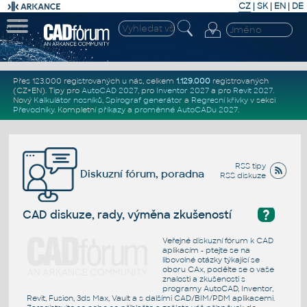
CZ
|
SK
|
EN
|
DE
Přes 123.000 registrovaných u nás, celkem
1.129.000
registrovaných
(CZ+EN)
. Tipy pro
AutoCAD 2027
, pro
Inventor 2027
a pro
Revit 2027
.
Nový
Kalkulátor nosníků
,
Spirograf generátor
a
Regresní křivky
v sekci
Převodníky
.
Kompletní
příkazy
a
proměnné AutoCADu 2027
.
RSS tipy
Diskuzní fórum, poradna
RSS diskuze
?
CAD diskuze, rady, výměna zkušeností
Veřejné diskuzní fórum k CAD
aplikacím - ptejte se na
libovolné otázky týkající se
oboru CAx, podělte se o vaše
znalosti a zkušenosti s
programy AutoCAD, Inventor,
Revit, Fusion, 3ds Max, Vault a s dalšími CAD/BIM/PDM aplikacemi.