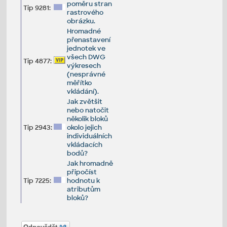
poměru stran
Tip 9281:
rastrového
obrázku.
Hromadné
přenastavení
jednotek ve
všech DWG
Tip 4877:
výkresech
(nesprávné
měřítko
vkládání).
Jak zvětšit
nebo natočit
několik bloků
Tip 2943:
okolo jejich
individuálních
vkládacích
bodů?
Jak hromadně
připočíst
Tip 7225:
hodnotu k
atributům
bloků?