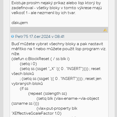
Existuje prosím nejaký príkaz alebo lisp ktorý by
zadefinoval - všetky bloky v tomto výkrese majú
veľkosť 1 - ale nezmenil by ich tvar.
ďakujem
Petr75
17.čer.2024 v 08:41
Buď můžete vybrat všechny bloky a pak nastavit
měřítko na 1 nebo můžete použít lisp program viz.
níže.
(defun c:BlockReset ( / ss blk i)
(setq i 0)
(setq ss (ssget "_X" '(( 0 . "INSERT")))) ; reset
všech bloků
; (setq ss (ssget '(( 0 . "INSERT")))) ; reset jen
vybraných bloků
(if ss
(repeat (sslength ss)
(setq blk (vlax-ename->vla-object
(ssname ss i)))
(vlax-put-property blk
'XEffectiveScaleFactor 1.0)