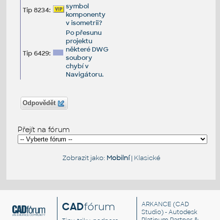
symbol
Tip 8234:
komponenty
v isometrii?
Po přesunu
projektu
některé DWG
Tip 6429:
soubory
chybí v
Navigátoru.
Odpovědět
Přejít na fórum
Zobrazit jako:
Mobilní
|
Klasické
CAD
fórum
ARKANCE
(CAD
Studio) - Autodesk
Platinum Partner &