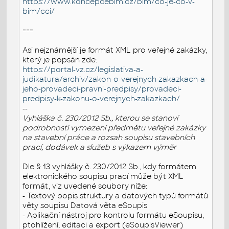
https://www.koncepcebim.cz/bim/co-je-co-v-
bim/cci/
===
Asi nejznámější je formát XML pro veřejné zakázky,
který je popsán zde:
https://portal-vz.cz/legislativa-a-
judikatura/archiv/zakon-o-verejnych-zakazkach-a-
jeho-provadeci-pravni-predpisy/provadeci-
predpisy-k-zakonu-o-verejnych-zakazkach/
--
Vyhláška č. 230/2012 Sb., kterou se stanoví
podrobnosti vymezení předmětu veřejné zakázky
na stavební práce a rozsah soupisu stavebních
prací, dodávek a služeb s výkazem výměr
Dle § 13 vyhlášky č. 230/2012 Sb., kdy formátem
elektronického soupisu prací může být XML
formát, viz uvedené soubory níže:
- Textový popis struktury a datových typů formátů
věty soupisu Datová věta eSoupis
- Aplikační nástroj pro kontrolu formátu eSoupisu,
ptohlížení, editaci a export (eSoupisViewer)