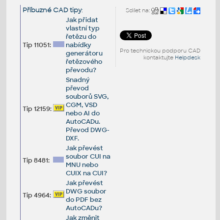
Příbuzné CAD tipy
:
Sdílet na:
Jak přidat
vlastní typ
řetězu do
Tip 11051:
nabídky
Pro technickou podporu CAD
generátoru
kontaktujte
Helpdesk
řetězového
převodu?
Snadný
převod
souborů SVG,
CGM, VSD
Tip 12159:
nebo AI do
AutoCADu.
Převod DWG-
DXF.
Jak převést
soubor CUI na
Tip 8481:
MNU nebo
CUIX na CUI?
Jak převést
DWG soubor
Tip 4964:
do PDF bez
AutoCADu?
Jak změnit