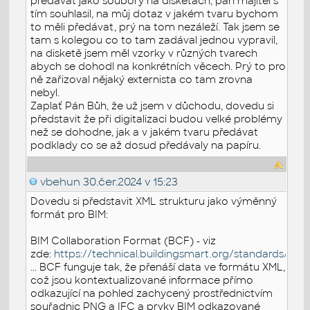
předávat jako soubory na disketách, pan majitel s
tím souhlasil, na můj dotaz v jakém tvaru bychom
to měli předávat, prý na tom nezáleží. Tak jsem se
tam s kolegou co to tam zadával jednou vypravil,
na disketě jsem měl vzorky v různých tvarech
abych se dohodl na konkrétních věcech. Prý to pro
ně zařizoval nějaký externista co tam zrovna
nebyl.
Zaplať Pán Bůh, že už jsem v důchodu, dovedu si
představit že při digitalizaci budou velké problémy
než se dohodne, jak a v jakém tvaru předávat
podklady co se až dosud předávaly na papíru.
vbehun
30.čer.2024 v 15:23
Dovedu si představit XML strukturu jako výměnný
formát pro BIM:
BIM Collaboration Format (BCF) - viz
zde:
https://technical.buildingsmart.org/standards/bcf
... BCF funguje tak, že přenáší data ve formátu XML,
což jsou kontextualizované informace přímo
odkazující na pohled zachycený prostřednictvím
souřadnic PNG a IFC a prvky BIM odkazované