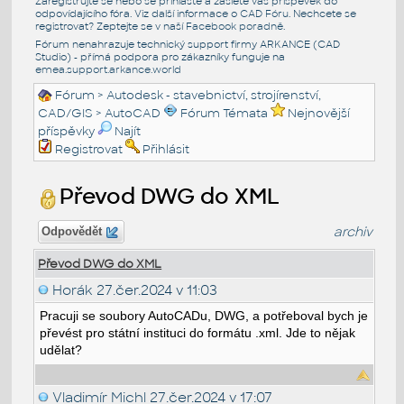
Zaregistrujte se nebo se přihlašte a zašlete váš příspěvek do
odpovídajícího fóra. Viz další informace o
CAD Fóru
. Nechcete se
registrovat? Zeptejte se v naší
Facebook poradně
.
Fórum nenahrazuje technický support firmy ARKANCE (CAD
Studio) - přímá podpora pro zákazníky funguje na
emea.support.arkance.world
Fórum
>
Autodesk - stavebnictví, strojírenství,
CAD/GIS
>
AutoCAD
Fórum Témata
Nejnovější
příspěvky
Najít
Registrovat
Přihlásit
Převod DWG do XML
archiv
Odpovědět
Převod DWG do XML
Horák
27.čer.2024 v 11:03
Pracuji se soubory AutoCADu, DWG, a potřeboval bych je
převést pro státní instituci do formátu .xml. Jde to nějak
udělat?
Vladimír Michl
27.čer.2024 v 17:07