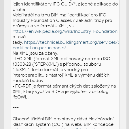
jejich identifikátory IFC GUID/*, z jedné aplikace do
druhé.
Velcí hráči na trhu BIM mají certifikaci pro IFC
Industry Foundation Classes / Základní třídy pro
průmysl a ve formátu XML, viz
https://en.wikipedia.org/wiki/Industry_Foundation_Clas
a také
tady:
https://technical.buildingsmart.org/services/certifi
certification-participants/
Na XML jsou založeny:
- IFC-XML (formát XML definovaný normou ISO
10303-28 ("STEP-XML") s příponou souboru
".ifcXML". Tento formát je vhodný pro
interoperabilitu s nástroji XML a výměnu dílčích
modelů budov.
- FC-RDF je formát sémantických dat založený na
XML, který využívá RDF a je vyjádřen v ontologii
ifcOWL.
===
Obecné třídění BIM pro stavby dává Mezinárodní
klasifikační systém (CCI) na webu BIM koncepce