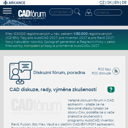
CZ
|
SK
|
EN
|
DE
Přes 123.000 registrovaných u nás, celkem
1.130.000
registrovaných
(CZ+EN)
. Tipy pro
AutoCAD 2027
, pro
Inventor 2027
a pro
Revit 2027
.
Nový
Kalkulátor nosníků
,
Spirograf generátor
a
Regresní křivky
v sekci
Převodníky
.
Kompletní
příkazy
a
proměnné AutoCADu 2027
.
RSS tipy
Diskuzní fórum, poradna
RSS diskuze
?
CAD diskuze, rady, výměna zkušeností
Veřejné diskuzní fórum k CAD
aplikacím - ptejte se na
libovolné otázky týkající se
oboru CAx, podělte se o vaše
znalosti a zkušenosti s
programy AutoCAD, Inventor,
Revit, Fusion, 3ds Max, Vault a s dalšími CAD/BIM/PDM aplikacemi.