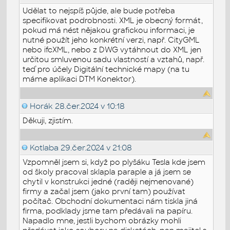
Udělat to nejspíš půjde, ale bude potřeba
specifikovat podrobnosti. XML je obecný formát,
pokud má nést nějakou grafickou informaci, je
nutné použít jeho konkrétní verzi, např. CityGML
nebo ifcXML, nebo z DWG vytáhnout do XML jen
určitou smluvenou sadu vlastností a vztahů, např.
teď pro účely Digitální technické mapy (na tu
máme aplikaci DTM Konektor).
Horák
28.čer.2024 v 10:18
Děkuji, zjistím.
Kotlaba
29.čer.2024 v 21:08
Vzpomněl jsem si, když po plyšáku Tesla kde jsem
od školy pracoval sklapla paraple a já jsem se
chytil v konstrukci jedné (raději nejmenované)
firmy a začal jsem (jako první tam) používat
počítač. Obchodní dokumentaci nám tiskla jiná
firma, podklady jsme tam předávali na papíru.
Napadlo mne, jestli bychom obrázky mohli