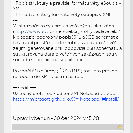
- Popis struktury a pravidel formátu věty eSoupis v
XML
- Příklad struktury formátu věty eSoupis v XML
---
V Informačním systému o veřejných zakázkách
(
http://www.isvz.cz
) je v sekci „Profily zadavatelů “
k dispozici podrobný popis XML a XSD schémat a
testovací prostředí, kde mohou zadavatelé ověřit,
že jimi generované XML odpovídá XSD schématu a
strukturovaná data o veřejných zakázkách jsou v
souladu s technickou specifikací.
---
Rozpočtářské firmy (ÚRS a RTS) mají pro převod
rozpočtů do XML vlastní nástroje.
=== edit ===
Užitečný prohlížeč / editor XMLNotepad viz zde:
https://microsoft.github.io/XmlNotepad/#install/
Upravil vbehun - 30.čer.2024 v 15:28