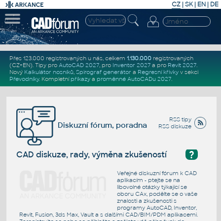
CZ
|
SK
|
EN
|
DE
Přes 123.000 registrovaných u nás, celkem
1.130.000
registrovaných
(CZ+EN)
. Tipy pro
AutoCAD 2027
, pro
Inventor 2027
a pro
Revit 2027
.
Nový
Kalkulátor nosníků
,
Spirograf generátor
a
Regresní křivky
v sekci
Převodníky
.
Kompletní
příkazy
a
proměnné AutoCADu 2027
.
RSS tipy
Diskuzní fórum, poradna
RSS diskuze
?
CAD diskuze, rady, výměna zkušeností
Veřejné diskuzní fórum k CAD
aplikacím - ptejte se na
libovolné otázky týkající se
oboru CAx, podělte se o vaše
znalosti a zkušenosti s
programy AutoCAD, Inventor,
Revit, Fusion, 3ds Max, Vault a s dalšími CAD/BIM/PDM aplikacemi.