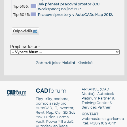
Jak přenést pracovní prostor (CUI
Tip 5156:
workspace) na jiné PC?
Tip 8045:
Pracovní prostory v AutoCADu Map 2012.
Odpovědět
Přejít na fórum
Zobrazit jako:
Mobilní
|
Klasické
CAD
fórum
ARKANCE
(CAD
Studio) - Autodesk
Platinum Partner &
Tipy, triky, podpora,
Training Center &
pomoc a rady pro
Services Partner
AutoCAD, LT, Inventor,
Revit, Map, Civil 3D, 3ds
KONTAKT:
Max, Fusion, Forma,
webmaster.cz@arkance.w
Vault, PowerMill a další
| tel. +420 910 970 111
Autodesk aplikace