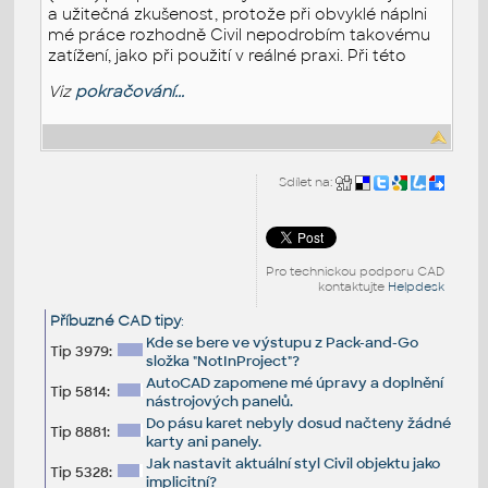
a užitečná zkušenost, protože při obvyklé náplni
mé práce rozhodně Civil nepodrobím takovému
zatížení, jako při použití v reálné praxi. Při této
Viz
pokračování...
Sdílet na:
Pro technickou podporu CAD
kontaktujte
Helpdesk
Příbuzné CAD tipy
:
Kde se bere ve výstupu z Pack-and-Go
Tip 3979:
složka "NotInProject"?
AutoCAD zapomene mé úpravy a doplnění
Tip 5814:
nástrojových panelů.
Do pásu karet nebyly dosud načteny žádné
Tip 8881:
karty ani panely.
Jak nastavit aktuální styl Civil objektu jako
Tip 5328:
implicitní?