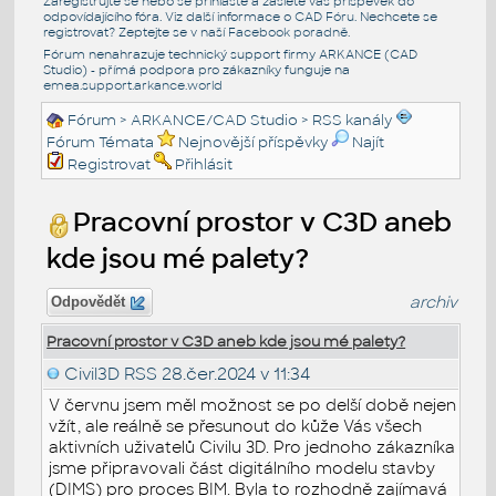
Zaregistrujte se nebo se přihlašte a zašlete váš příspěvek do
odpovídajícího fóra. Viz další informace o
CAD Fóru
. Nechcete se
registrovat? Zeptejte se v naší
Facebook poradně
.
Fórum nenahrazuje technický support firmy ARKANCE (CAD
Studio) - přímá podpora pro zákazníky funguje na
emea.support.arkance.world
Fórum
>
ARKANCE/CAD Studio
>
RSS kanály
Fórum Témata
Nejnovější příspěvky
Najít
Registrovat
Přihlásit
Pracovní prostor v C3D aneb
kde jsou mé palety?
archiv
Odpovědět
Pracovní prostor v C3D aneb kde jsou mé palety?
Civil3D RSS
28.čer.2024 v 11:34
V červnu jsem měl možnost se po delší době nejen
vžít, ale reálně se přesunout do kůže Vás všech
aktivních uživatelů Civilu 3D. Pro jednoho zákazníka
jsme připravovali část digitálního modelu stavby
(DIMS) pro proces BIM. Byla to rozhodně zajímavá