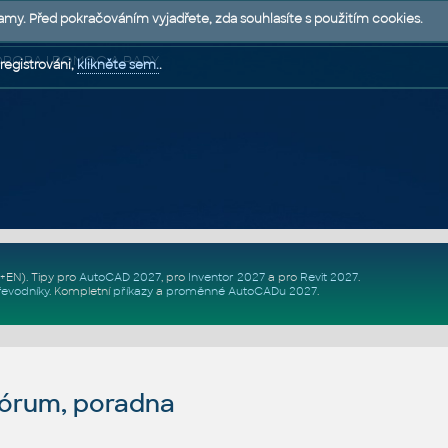
lamy. Před pokračováním vyjadřete, zda souhlasíte s použitím cookies.
 PODPORA | POMOC A RADY
registrováni,
klikněte sem.
.
Z+EN)
. Tipy pro
AutoCAD 2027
, pro
Inventor 2027
a pro
Revit 2027
.
řevodníky
.
Kompletní
příkazy
a
proměnné AutoCADu 2027
.
fórum, poradna