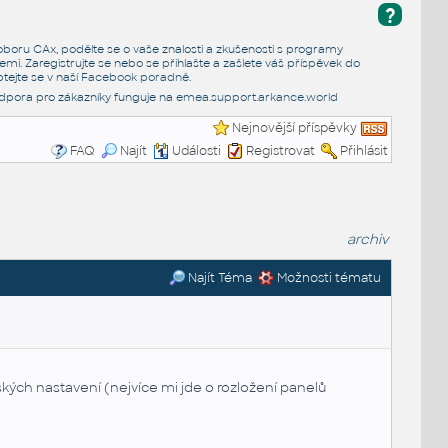
?
e oboru CAx, podělte se o vaše znalosti a zkušenosti s programy
emi. Zaregistrujte se nebo se přihlašte a zašlete váš příspěvek do
tejte se v naší
Facebook poradně
.
dpora pro zákazníky funguje na
emea.support.arkance.world
Nejnovější příspěvky
FAQ
Najít
Události
Registrovat
Přihlásit
archiv
Najít Téma
Možnosti tématu
ch nastavení (nejvíce mi jde o rozložení panelů