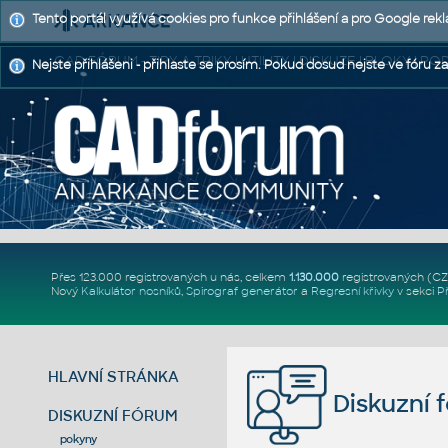
Tento portál využívá cookies pro funkce přihlášení a pro Google rek
CAD FÓRUM - TIPY A TRIKY | UTILITY | DISKUZE | BLOKY |
Nejste přihlášeni - přihlaste se prosím. Pokud dosud nejste ve fóru za
Přes 123.000 registrovaných u nás, celkem
1.130.000
registrovaných (C
Nový
Kalkulátor nosníků
,
Spirograf generátor
a
Regresní křivky
v sekci
P
HLAVNÍ STRÁNKA
Diskuzní 
DISKUZNÍ FÓRUM
pokyny