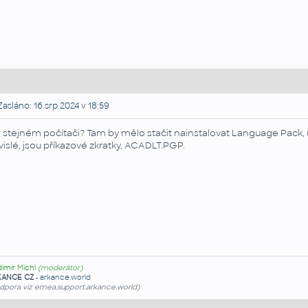
asláno: 16.srp.2024 v 18:59
 stejném počítači? Tam by mělo stačit nainstalovat Language Pack, u
vislé, jsou příkazové zkratky, ACADLT.PGP.
dimír Michl
(moderátor)
KANCE CZ
-
arkance.world
dpora viz emea.support.arkance.world)