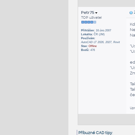
Petr75
Z
TOP uživatel
Kd
Ne
Přihlášen:
16.úno.2007
Na
Lokalita:
ČR (JM)
Používám:
AutoCAD LT 2026, 2027, Revit
"U
Stav:
Offline
Bodů:
476
"U
ed
"U
Zm
Ta
Ta
če
Upr
Příbuzné CAD tipy
: