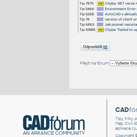
Tip 7875:
Chyba .NET verze 4
Tip 5484:
Environment Error
Tip 6268:
AutoCAD s aktuali
Tip 74:
version of client o
Tip 6863:
Jak poznat nainst
Tip 10588:
Chyba "Failed to u
Odpovědět
Přejít na fórum
CAD
fó
Tipy, triky
Map, Civil 
aplikace (
Copyright 