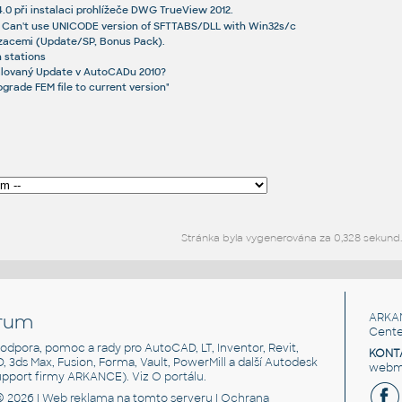
.0 při instalaci prohlížeče DWG TrueView 2012.
: Can't use UNICODE version of SFTTABS/DLL with Win32s/c
zacemi (Update/SP, Bonus Pack).
n stations
alovaný Update v AutoCADu 2010?
pgrade FEM file to current version"
Stránka byla vygenerována za 0,328 sekund.
rum
ARKA
Cente
, podpora, pomoc a rady pro AutoCAD, LT, Inventor, Revit,
KONT
3D, 3ds Max, Fusion, Forma, Vault, PowerMill a další Autodesk
webma
support firmy ARKANCE). Viz
O portálu
.
© 2026 |
Web reklama
na tomto serveru |
Ochrana