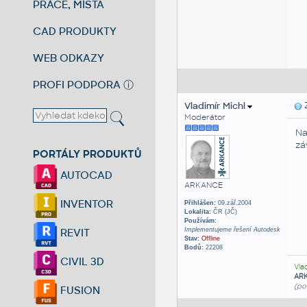
PRÁCE, MÍSTA
CAD PRODUKTY
WEB ODKAZY
PROFI PODPORA
ⓘ
Vladimír Michl
Z
Moderátor
Na
zá
PORTÁLY PRODUKTŮ
AUTOCAD
ARKANCE
INVENTOR
Přihlášen:
09.zář.2004
Lokalita:
ČR (JČ)
Používám:
Implementujeme řešení Autodesk
REVIT
Stav:
Offline
Bodů:
22208
CIVIL 3D
Vla
AR
(po
FUSION