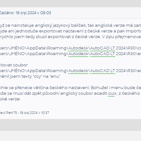
asláno: 19.srp.2024 v 09:03
yž se nainstaluje anglický jazykový balíček, tak anglická verze má 
jde ani jednoduše exportovat nastavení z české verze a pak importo
rychlo jsem tedy zkusil exportovat z české verze. V zipu přejmenova
sers\JMÉNO\AppData\Roaming\
Autodesk
\
AutoCAD LT
2024\R30\cs
sers\JMÉNO\AppData\Roaming\
Autodesk
\
AutoCAD LT
2024\R30\e
itovat soubor
sers\JMÉNO\AppData\Roaming\
Autodesk
\
AutoCAD LT
2024\R30\en
ěnil jsem texty "csy" na "enu"
khle se přenese většina českého nastavení. Bohužel i menu bude čes
kže se musí dát zpět původní anglický soubor acadlt.
cui
x, z českého
ské verze.
avil Petr75 - 19.srp.2024 v 10:37