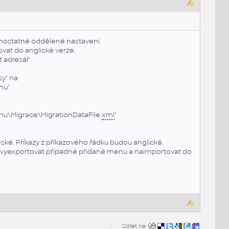
samostatné oddělené nastavení.
vat do anglické verze.
t adresář
y" na
nu"
u\Migrace\MigrationDataFile.
xml
"
ké. Příkazy z příkazového řádku budou anglické.
 vyexportovat případné přidané menu a naimportovat do
Sdílet na: