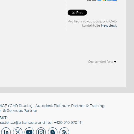
Pro technickou podporu CAD
kontaktujte
Helpdesk
Oprávnění fóra
NCE
(CAD Studio) - Autodesk Platinum Partner & Training
r & Services Partner
AKT:
ster.cz@arkance.world | tel. +420 910 970 111