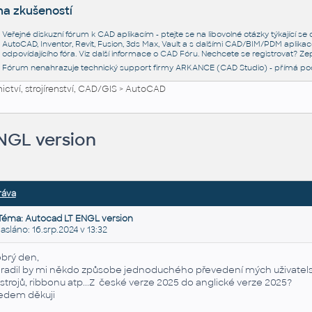
na zkušeností
Veřejné diskuzní fórum k CAD aplikacím - ptejte se na libovolné otázky týkající s
AutoCAD, Inventor, Revit, Fusion, 3ds Max, Vault a s dalšími CAD/BIM/PDM aplikac
odpovídajícího fóra. Viz další informace o
CAD Fóru
. Nechcete se registrovat? Zep
Fórum nenahrazuje technický support firmy ARKANCE (CAD Studio) - přímá po
ctví, strojírenství, CAD/GIS
>
AutoCAD
NGL version
ráva
Téma: Autocad LT ENGL version
láno: 16.srp.2024 v 13:32
brý den,
radil by mi někdo způsobe jednoduchého převedení mých uživatelský
strojů, ribbonu atp...Z české verze 2025 do anglické verze 2025?
edem děkuji