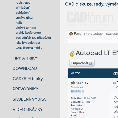
registrace
CAD diskuze, rady, výmě
přihlášení
odhlášení
správa účtu
najít
aktivní témata
archiv konference
Fórum
>
Autodesk - stavebni
posledních 100 příspěvků
lokality registrací
CAD blogy a média
Autocad LT E
TIPY A TRIKY
Odpovědět
DOWNLOAD
Autor
Zp
CAD/BIM bloky
pitat450
Zas
Nováček
PŘEVODNÍKY
Do
ŠKOLENÍ/VÝUKA
Přihlášen:
26.čer.2023
po
Lokalita:
ČR (ÚL)
Používám:
ná
VIDEO UKÁZKY
Autocad LT
př
Stav:
Offline
šh
Bodů:
5