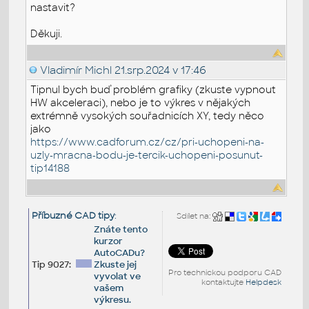
nastavit?
Děkuji.
Vladimír Michl
21.srp.2024 v 17:46
Tipnul bych buď problém grafiky (zkuste vypnout
HW akceleraci), nebo je to výkres v nějakých
extrémně vysokých souřadnicích XY, tedy něco
jako
https://www.cadforum.cz/cz/pri-uchopeni-na-
uzly-mracna-bodu-je-tercik-uchopeni-posunut-
tip14188
Příbuzné CAD tipy
:
Sdílet na:
Znáte tento
kurzor
AutoCADu?
Tip 9027:
Zkuste jej
Pro technickou podporu CAD
vyvolat ve
kontaktujte
Helpdesk
vašem
výkresu.