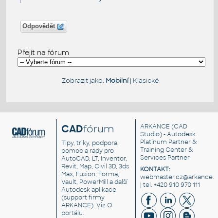
Odpovědět
Přejít na fórum
Zobrazit jako:
Mobilní
|
Klasické
CAD
fórum
ARKANCE
(CAD
Studio) - Autodesk
Platinum Partner &
Tipy, triky, podpora,
Training Center &
pomoc a rady pro
Services Partner
AutoCAD, LT, Inventor,
Revit, Map, Civil 3D, 3ds
KONTAKT:
Max, Fusion, Forma,
webmaster.cz@arkance.w
Vault, PowerMill a další
| tel. +420 910 970 111
Autodesk aplikace
(support firmy
ARKANCE). Viz
O
portálu
.