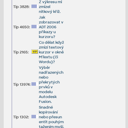
Z výkresu mi
Tip 3828:
zmizel
nitkový kříž.
Jak
zobrazovat v
Tip 4650:
ADT 2006
příkazy u
kurzoru?
Co dělat když
zmizí textový
Tip 2165:
kurzor v okně
MTextu (či
Wordu)?
Výběr
nadřazených
nebo
překrytých
Tip 13974:
prvků v
modelu
Autodesk
Fusion.
Snadné
kopírování
Tip 1302:
nebo přesun
entit pouhým
tažením myši.