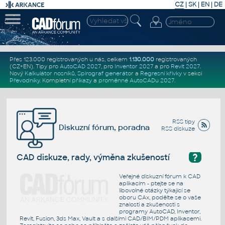
CZ
|
SK
|
EN
|
DE
Přes 123.000 registrovaných u nás, celkem
1.130.000
registrovaných
(CZ+EN)
. Tipy pro
AutoCAD 2027
, pro
Inventor 2027
a pro
Revit 2027
.
Nový
Kalkulátor nosníků
,
Spirograf generátor
a
Regresní křivky
v sekci
Převodníky
.
Kompletní
příkazy
a
proměnné AutoCADu 2027
.
RSS tipy
Diskuzní fórum, poradna
RSS diskuze
?
CAD diskuze, rady, výměna zkušeností
Veřejné diskuzní fórum k CAD
aplikacím - ptejte se na
libovolné otázky týkající se
oboru CAx, podělte se o vaše
znalosti a zkušenosti s
programy AutoCAD, Inventor,
Revit, Fusion, 3ds Max, Vault a s dalšími CAD/BIM/PDM aplikacemi.