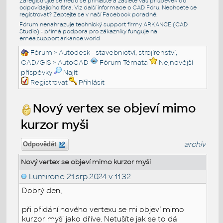
Zaregistrujte se nebo se přihlašte a zašlete váš příspěvek do
odpovídajícího fóra. Viz další informace o
CAD Fóru
. Nechcete se
registrovat? Zeptejte se v naší
Facebook poradně
.
Fórum nenahrazuje technický support firmy ARKANCE (CAD
Studio) - přímá podpora pro zákazníky funguje na
emea.support.arkance.world
Fórum
>
Autodesk - stavebnictví, strojírenství,
CAD/GIS
>
AutoCAD
Fórum Témata
Nejnovější
příspěvky
Najít
Registrovat
Přihlásit
Nový vertex se objeví mimo
kurzor myši
archiv
Odpovědět
Nový vertex se objeví mimo kurzor myši
Lumirone
21.srp.2024 v 11:32
Dobrý den,
při přidání nového vertexu se mi objeví mimo
kurzor myši jako dříve. Netušíte jak se to dá