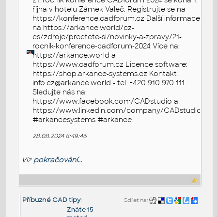
21. ročník konference CADfórum 2024 se koná 1.
října v hotelu Zámek Valeč. Registrujte se na
https://konference.cadforum.cz Další informace
na https://arkance.world/cz-
cs/zdroje/prectete-si/novinky-a-zpravy/21-
rocnik-konference-cadforum-2024 Více na:
https://arkance.world a
https://www.cadforum.cz Licence software:
https://shop.arkance-systems.cz Kontakt:
info.cz@arkance.world - tel. +420 910 970 111
Sledujte nás na:
https://www.facebook.com/CADstudio a
https://www.linkedin.com/company/CADstudio
#arkancesystems #arkance
28.08.2024 8:49:46
Viz
pokračování...
Příbuzné CAD tipy
:
Sdílet na:
Znáte 15