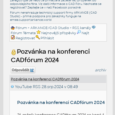
Zaregistrujte se nebo se přihlašte a zašlete váš příspěvek do
odpovídajícího fóra. Viz další informace o
CAD Fóru
. Nechcete se
registrovat? Zeptejte se v naší
Facebook poradně
.
Fórum nenahrazuje technický support firmy ARKANCE (CAD
Studio) - přímá podpora pro zákazníky funguje na
emea.support.arkance.world
Fórum
>
ARKANCE/CAD Studio
>
RSS kanály
Fórum Témata
Nejnovější příspěvky
Najít
Registrovat
Přihlásit
Pozvánka na konferenci
CADfórum 2024
archiv
Odpovědět
Pozvánka na konferenci CADfórum 2024
YouTube RSS
28.srp.2024 v 08:49
Pozvánka na konferenci CADfórum 2024