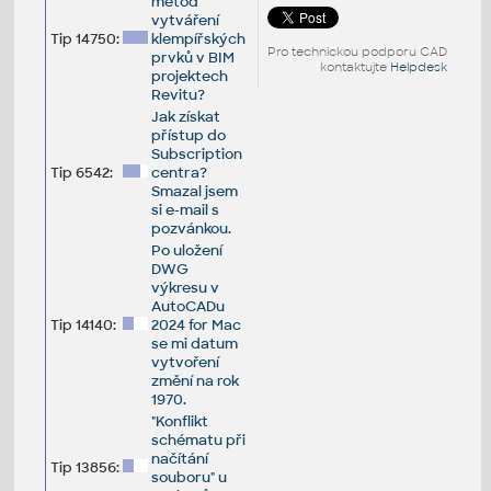
metod
vytváření
Tip 14750:
klempířských
Pro technickou podporu CAD
prvků v BIM
kontaktujte
Helpdesk
projektech
Revitu?
Jak získat
přístup do
Subscription
Tip 6542:
centra?
Smazal jsem
si e-mail s
pozvánkou.
Po uložení
DWG
výkresu v
AutoCADu
Tip 14140:
2024 for Mac
se mi datum
vytvoření
změní na rok
1970.
"Konflikt
schématu při
načítání
Tip 13856:
souboru" u