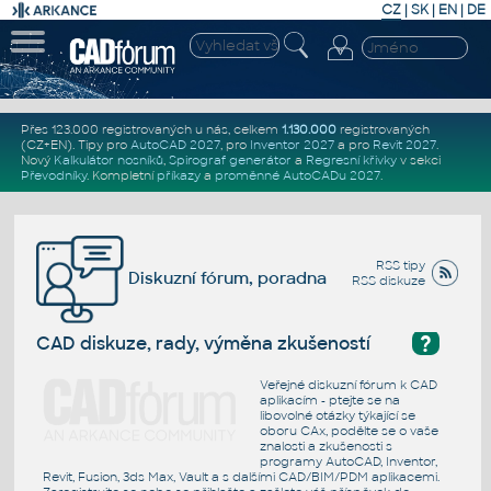
CZ
|
SK
|
EN
|
DE
Přes 123.000 registrovaných u nás, celkem
1.130.000
registrovaných
(CZ+EN)
. Tipy pro
AutoCAD 2027
, pro
Inventor 2027
a pro
Revit 2027
.
Nový
Kalkulátor nosníků
,
Spirograf generátor
a
Regresní křivky
v sekci
Převodníky
.
Kompletní
příkazy
a
proměnné AutoCADu 2027
.
RSS tipy
Diskuzní fórum, poradna
RSS diskuze
?
CAD diskuze, rady, výměna zkušeností
Veřejné diskuzní fórum k CAD
aplikacím - ptejte se na
libovolné otázky týkající se
oboru CAx, podělte se o vaše
znalosti a zkušenosti s
programy AutoCAD, Inventor,
Revit, Fusion, 3ds Max, Vault a s dalšími CAD/BIM/PDM aplikacemi.