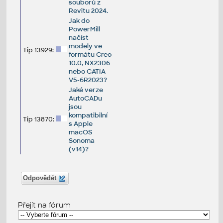
souborů z
Revitu 2024.
Jak do
PowerMill
načíst
modely ve
Tip 13929:
formátu Creo
10.0, NX2306
nebo CATIA
V5-6R2023?
Jaké verze
AutoCADu
jsou
kompatibilní
Tip 13870:
s Apple
macOS
Sonoma
(v14)?
Odpovědět
Přejít na fórum