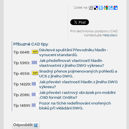
Sdílet na:
Pro technickou podporu CAD
kontaktujte
Helpdesk
Příbuzné CAD tipy
:
Dávkové spuštění Převodníku hladin -
Tip 6648:
vynucení standardů.
Jak předefinovat vlastnosti hladin
Tip 5993:
vlastnostmi z jiného DWG výkresu?
Snadný přenos pojmenovaných pohledů a
Tip 4559:
UCS z jiného DWG.
Jak převést vlastnosti hladin z jiného DWG
Tip 14229:
výkresu?
Jak převést rastrový obrázek pro mobilní
Tip 2086:
.OSD formát OnSite?
Pozor na tiché redefinování vnořených
Tip 14891:
bloků při vkládání DWG.
Odpovědět