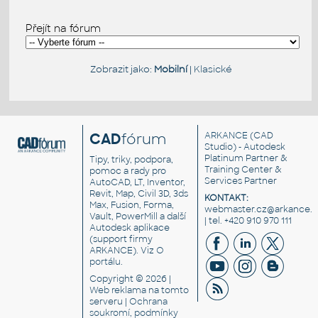
Přejít na fórum
Zobrazit jako:
Mobilní
|
Klasické
CAD
fórum
ARKANCE
(CAD
Studio) - Autodesk
Platinum Partner &
Tipy, triky, podpora,
Training Center &
pomoc a rady pro
Services Partner
AutoCAD, LT, Inventor,
Revit, Map, Civil 3D, 3ds
KONTAKT:
Max, Fusion, Forma,
webmaster.cz@arkance.w
Vault, PowerMill a další
| tel. +420 910 970 111
Autodesk aplikace
(support firmy
ARKANCE). Viz
O
portálu
.
Copyright © 2026 |
Web reklama
na tomto
serveru |
Ochrana
soukromí, podmínky