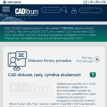
CZ
|
SK
|
EN
|
DE
Přes 123.000 registrovaných u nás, celkem
1.130.000
registrovaných
(CZ+EN)
. Tipy pro
AutoCAD 2027
, pro
Inventor 2027
a pro
Revit 2027
.
Nový
Kalkulátor nosníků
,
Spirograf generátor
a
Regresní křivky
v sekci
Převodníky
.
Kompletní
příkazy
a
proměnné AutoCADu 2027
.
RSS tipy
Diskuzní fórum, poradna
RSS diskuze
?
CAD diskuze, rady, výměna zkušeností
Veřejné diskuzní fórum k CAD
aplikacím - ptejte se na
libovolné otázky týkající se
oboru CAx, podělte se o vaše
znalosti a zkušenosti s
programy AutoCAD, Inventor,
Revit, Fusion, 3ds Max, Vault a s dalšími CAD/BIM/PDM aplikacemi.