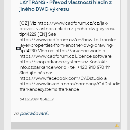
LAYTRANS - Převod vlastností hladin z
jiného DWG výkresu
[CZ] Viz https://www.cadforum.cz/cz/jak-
prevest-vlastnosti-hladin-z-jineho-dwg-vykresu-
tip14229 [EN] See
https://www.cadforum.cz/en/how-to-transfer-
layer-properties-from-another-dwg-drawing-
tip14230 Více na: https://arkance.world a
https://www.cadforum.cz Licence software:
https://shop.arkance-systems.cz Kontakt:
info.cz@arkance.world - tel. +420 910 970 111
Sledujte nás na:
https://www.facebook.com/CADstudio a
https://www.linkedin.com/company/CADstudio
#arkancesystems #arkance
04.09.2024 10:48:59
Viz
pokračování...