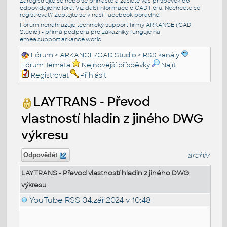
Zaregistrujte se nebo se přihlašte a zašlete váš příspěvek do
odpovídajícího fóra. Viz další informace o
CAD Fóru
. Nechcete se
registrovat? Zeptejte se v naší
Facebook poradně
.
Fórum nenahrazuje technický support firmy ARKANCE (CAD
Studio) - přímá podpora pro zákazníky funguje na
emea.support.arkance.world
Fórum
>
ARKANCE/CAD Studio
>
RSS kanály
Fórum Témata
Nejnovější příspěvky
Najít
Registrovat
Přihlásit
LAYTRANS - Převod
vlastností hladin z jiného DWG
výkresu
archiv
Odpovědět
LAYTRANS - Převod vlastností hladin z jiného DWG
výkresu
YouTube RSS
04.zář.2024 v 10:48