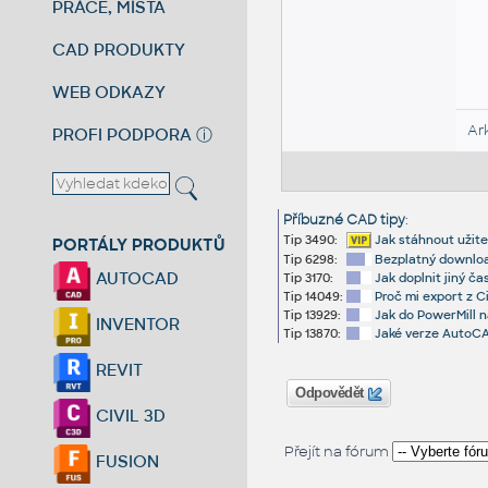
PRÁCE, MÍSTA
CAD PRODUKTY
WEB ODKAZY
Ar
PROFI PODPORA
ⓘ
Příbuzné CAD tipy
:
Tip 3490:
Jak stáhnout užite
PORTÁLY PRODUKTŮ
Tip 6298:
Bezplatný download
AUTOCAD
Tip 3170:
Jak doplnit jiný ča
Tip 14049:
Proč mi export z C
Tip 13929:
Jak do PowerMill 
INVENTOR
Tip 13870:
Jaké verze AutoCA
REVIT
Odpovědět
CIVIL 3D
Přejít na fórum
FUSION