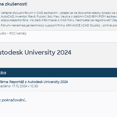
na zkušeností
Veřejné diskuzní fórum k CAD aplikacím - ptejte se na libovolné otázky týkající s
AutoCAD, Inventor, Revit, Fusion, 3ds Max, Vault a s dalšími CAD/BIM/PDM aplikac
odpovídajícího fóra. Viz další informace o
CAD Fóru
. Nechcete se registrovat? Zep
Fórum nenahrazuje technický support firmy ARKANCE (CAD Studio) - přímá po
udio
>
RSS kanály
utodesk University 2024
ráva
Téma: Reportáž z Autodesk University 2024
láno: 17.říj.2024 v 12:30
z
pokračování...