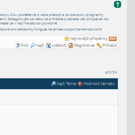
?
e oboru CAx, podělte se o vaše znalosti a zkušenosti s programy
emi. Zaregistrujte se nebo se přihlašte a zašlete váš příspěvek do
tejte se v naší
Facebook poradně
.
dpora pro zákazníky funguje na
emea.support.arkance.world
Nejnovější příspěvky
FAQ
Najít
Události
Registrovat
Přihlásit
archiv
Najít Téma
Možnosti tématu