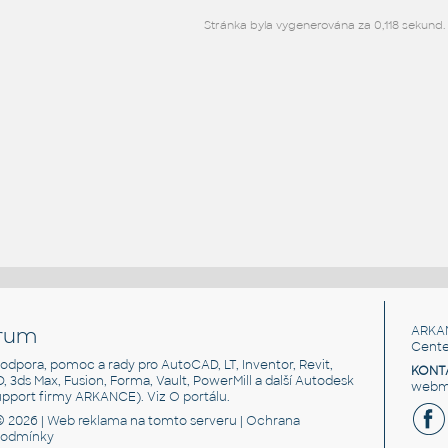
Stránka byla vygenerována za 0,118 sekund.
rum
ARKA
Cente
, podpora, pomoc a rady pro AutoCAD, LT, Inventor, Revit,
KONT
3D, 3ds Max, Fusion, Forma, Vault, PowerMill a další Autodesk
webma
support firmy ARKANCE). Viz
O portálu
.
© 2026 |
Web reklama
na tomto serveru |
Ochrana
podmínky