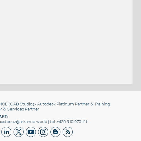
NCE
(CAD Studio) - Autodesk Platinum Partner & Training
r & Services Partner
AKT:
ster.cz@arkance.world | tel. +420 910 970 111