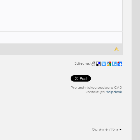
Sdílet na:
Pro technickou podporu CAD
kontaktujte
Helpdesk
Oprávnění fóra