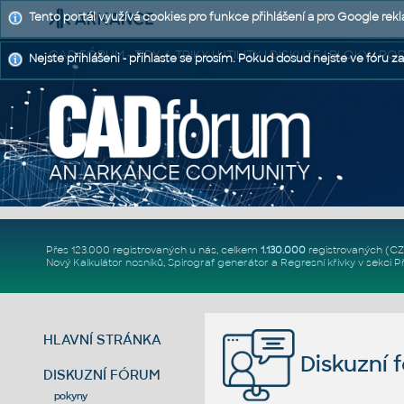
Tento portál využívá cookies pro funkce přihlášení a pro Google rek
CAD FÓRUM - TIPY A TRIKY | UTILITY | DISKUZE | BLOKY |
Nejste přihlášeni - přihlaste se prosím. Pokud dosud nejste ve fóru za
Přes 123.000 registrovaných u nás, celkem
1.130.000
registrovaných (C
Nový
Kalkulátor nosníků
,
Spirograf generátor
a
Regresní křivky
v sekci
P
HLAVNÍ STRÁNKA
Diskuzní 
DISKUZNÍ FÓRUM
pokyny