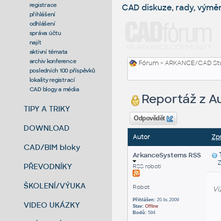
registrace
CAD diskuze, rady, výmě
přihlášení
odhlášení
správa účtu
najít
aktivní témata
archiv konference
Fórum
>
ARKANCE/CAD St
posledních 100 příspěvků
lokality registrací
CAD blogy a média
Reportáž z A
TIPY A TRIKY
Odpovědět
DOWNLOAD
Autor
Zp
CAD/BIM bloky
ArkanceSystems RSS
Zas
PŘEVODNÍKY
RSS roboti
ŠKOLENÍ/VÝUKA
Robot
Vi
Přihlášen:
20.lis.2009
VIDEO UKÁZKY
Stav:
Offline
Bodů:
594