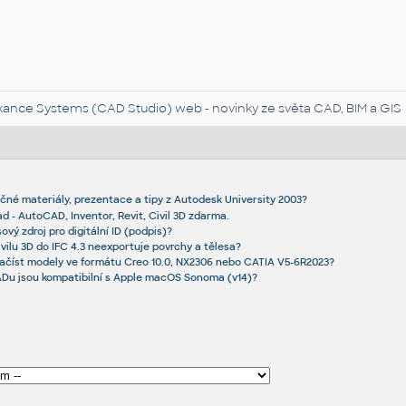
kance Systems (CAD Studio) web
- novinky ze světa CAD, BIM a GIS
čné materiály, prezentace a tipy z Autodesk University 2003?
 - AutoCAD, Inventor, Revit, Civil 3D zdarma.
sový zdroj pro digitální ID (podpis)?
ivilu 3D do IFC 4.3 neexportuje povrchy a tělesa?
načíst modely ve formátu Creo 10.0, NX2306 nebo CATIA V5-6R2023?
Du jsou kompatibilní s Apple macOS Sonoma (v14)?