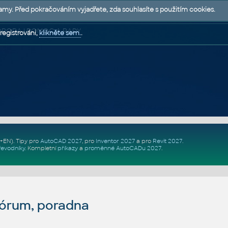
lamy. Před pokračováním vyjadřete, zda souhlasíte s použitím cookies.
 PODPORA | POMOC A RADY
registrováni,
klikněte sem.
.
Z+EN)
. Tipy pro
AutoCAD 2027
, pro
Inventor 2027
a pro
Revit 2027
.
řevodníky
.
Kompletní
příkazy
a
proměnné AutoCADu 2027
.
fórum, poradna