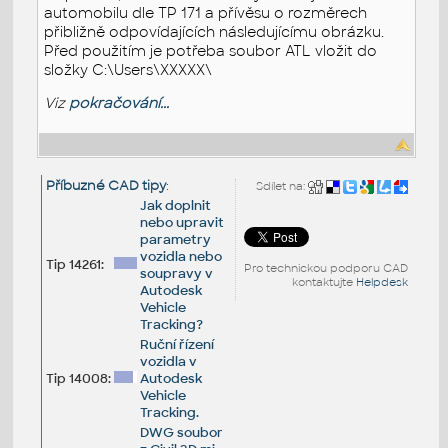
automobilu dle TP 171 a přívěsu o rozměrech
přibližně odpovídajících následujícímu obrázku.
Před použitím je potřeba soubor ATL vložit do
složky C:\Users\XXXXX\
Viz
pokračování...
Příbuzné CAD tipy
:
Sdílet na:
Jak doplnit
nebo upravit
parametry
vozidla nebo
Tip 14261:
Pro technickou podporu CAD
soupravy v
kontaktujte
Helpdesk
Autodesk
Vehicle
Tracking?
Ruční řízení
vozidla v
Tip 14008:
Autodesk
Vehicle
Tracking.
DWG soubor