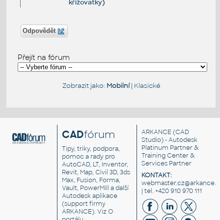
křižovatky)
Odpovědět
Přejít na fórum
Zobrazit jako:
Mobilní
|
Klasické
CAD
fórum
ARKANCE
(CAD
Studio) - Autodesk
Platinum Partner &
Tipy, triky, podpora,
Training Center &
pomoc a rady pro
Services Partner
AutoCAD, LT, Inventor,
Revit, Map, Civil 3D, 3ds
KONTAKT:
Max, Fusion, Forma,
webmaster.cz@arkance.w
Vault, PowerMill a další
| tel. +420 910 970 111
Autodesk aplikace
(support firmy
ARKANCE). Viz
O
portálu
.