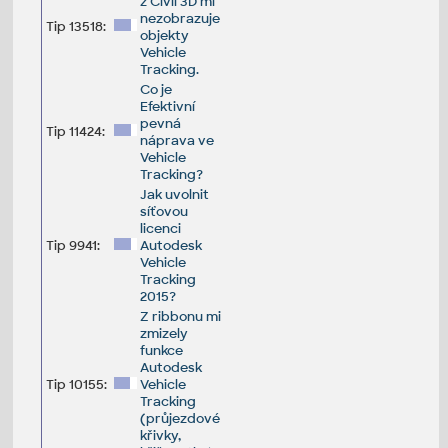
z Civil 3D mi
nezobrazuje
Tip 13518:
objekty
Vehicle
Tracking.
Co je
Efektivní
pevná
Tip 11424:
náprava ve
Vehicle
Tracking?
Jak uvolnit
síťovou
licenci
Tip 9941:
Autodesk
Vehicle
Tracking
2015?
Z ribbonu mi
zmizely
funkce
Autodesk
Tip 10155:
Vehicle
Tracking
(průjezdové
křivky,