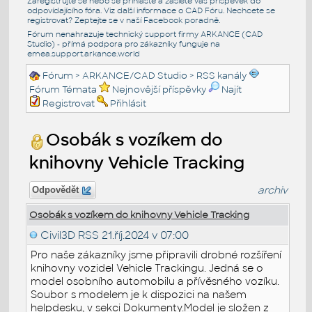
Zaregistrujte se nebo se přihlašte a zašlete váš příspěvek do
odpovídajícího fóra. Viz další informace o
CAD Fóru
. Nechcete se
registrovat? Zeptejte se v naší
Facebook poradně
.
Fórum nenahrazuje technický support firmy ARKANCE (CAD
Studio) - přímá podpora pro zákazníky funguje na
emea.support.arkance.world
Fórum
>
ARKANCE/CAD Studio
>
RSS kanály
Fórum Témata
Nejnovější příspěvky
Najít
Registrovat
Přihlásit
Osobák s vozíkem do
knihovny Vehicle Tracking
archiv
Odpovědět
Osobák s vozíkem do knihovny Vehicle Tracking
Civil3D RSS
21.říj.2024 v 07:00
Pro naše zákazníky jsme připravili drobné rozšíření
knihovny vozidel Vehicle Trackingu. Jedná se o
model osobního automobilu a přívěsného vozíku.
Soubor s modelem je k dispozici na našem
helpdesku, v sekci Dokumenty.Model je složen z