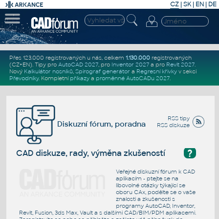
CZ
|
SK
|
EN
|
DE
Přes 123.000 registrovaných u nás, celkem
1.130.000
registrovaných
(CZ+EN)
. Tipy pro
AutoCAD 2027
, pro
Inventor 2027
a pro
Revit 2027
.
Nový
Kalkulátor nosníků
,
Spirograf generátor
a
Regresní křivky
v sekci
Převodníky
.
Kompletní
příkazy
a
proměnné AutoCADu 2027
.
RSS tipy
Diskuzní fórum, poradna
RSS diskuze
?
CAD diskuze, rady, výměna zkušeností
Veřejné diskuzní fórum k CAD
aplikacím - ptejte se na
libovolné otázky týkající se
oboru CAx, podělte se o vaše
znalosti a zkušenosti s
programy AutoCAD, Inventor,
Revit, Fusion, 3ds Max, Vault a s dalšími CAD/BIM/PDM aplikacemi.