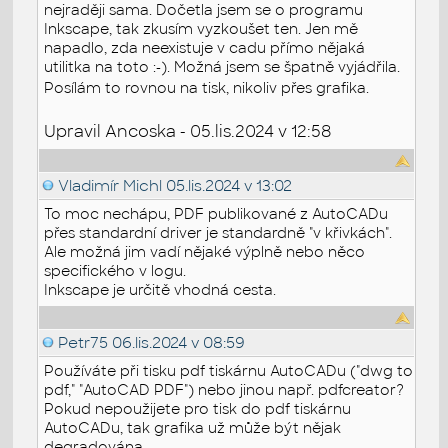
nejraději sama. Dočetla jsem se o programu
Inkscape, tak zkusím vyzkoušet ten. Jen mě
napadlo, zda neexistuje v cadu přímo nějaká
utilitka na toto :-). Možná jsem se špatně vyjádřila.
Posílám to rovnou na tisk, nikoliv přes grafika.
Upravil Ancoska - 05.lis.2024 v 12:58
Vladimír Michl
05.lis.2024 v 13:02
To moc nechápu, PDF publikované z AutoCADu
přes standardní driver je standardně "v křivkách".
Ale možná jim vadí nějaké výplně nebo něco
specifického v logu.
Inkscape je určitě vhodná cesta.
Petr75
06.lis.2024 v 08:59
Používáte při tisku pdf tiskárnu AutoCADu ("dwg to
pdf," "AutoCAD PDF") nebo jinou např. pdfcreator?
Pokud nepoužijete pro tisk do pdf tiskárnu
AutoCADu, tak grafika už může být nějak
degradována.