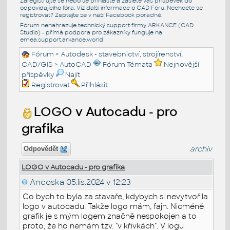
Zaregistrujte se nebo se přihlašte a zašlete váš příspěvek do
odpovídajícího fóra. Viz další informace o
CAD Fóru
. Nechcete se
registrovat? Zeptejte se v naší
Facebook poradně
.
Fórum nenahrazuje technický support firmy ARKANCE (CAD
Studio) - přímá podpora pro zákazníky funguje na
emea.support.arkance.world
Fórum
>
Autodesk - stavebnictví, strojírenství,
CAD/GIS
>
AutoCAD
Fórum Témata
Nejnovější
příspěvky
Najít
Registrovat
Přihlásit
LOGO v Autocadu - pro
grafika
archiv
Odpovědět
LOGO v Autocadu - pro grafika
Ancoska
05.lis.2024 v 12:23
Co bych to byla za stavaře, kdybych si nevytvořila
logo v autocadu. Takže logo mám, fajn. Nicméně
grafik je s mým logem značně nespokojen a to
proto, že ho nemám tzv. "v křivkách". V logu