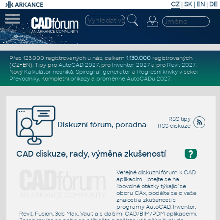
CZ
|
SK
|
EN
|
DE
Přes 123.000 registrovaných u nás, celkem
1.130.000
registrovaných
(CZ+EN)
. Tipy pro
AutoCAD 2027
, pro
Inventor 2027
a pro
Revit 2027
.
Nový
Kalkulátor nosníků
,
Spirograf generátor
a
Regresní křivky
v sekci
Převodníky
.
Kompletní
příkazy
a
proměnné AutoCADu 2027
.
RSS tipy
Diskuzní fórum, poradna
RSS diskuze
?
CAD diskuze, rady, výměna zkušeností
Veřejné diskuzní fórum k CAD
aplikacím - ptejte se na
libovolné otázky týkající se
oboru CAx, podělte se o vaše
znalosti a zkušenosti s
programy AutoCAD, Inventor,
Revit, Fusion, 3ds Max, Vault a s dalšími CAD/BIM/PDM aplikacemi.