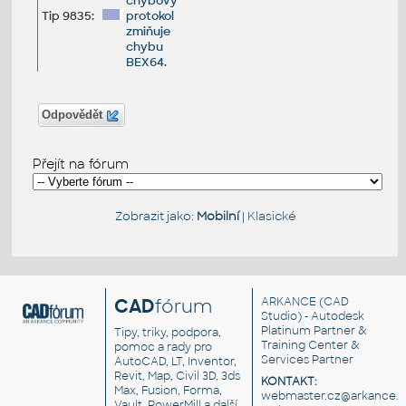
chybový
Tip 9835:
protokol
zmiňuje
chybu
BEX64.
Odpovědět
Přejít na fórum
Zobrazit jako:
Mobilní
|
Klasické
CAD
fórum
ARKANCE
(CAD
Studio) - Autodesk
Platinum Partner &
Tipy, triky, podpora,
Training Center &
pomoc a rady pro
Services Partner
AutoCAD, LT, Inventor,
Revit, Map, Civil 3D, 3ds
KONTAKT:
Max, Fusion, Forma,
webmaster.cz@arkance.w
Vault, PowerMill a další