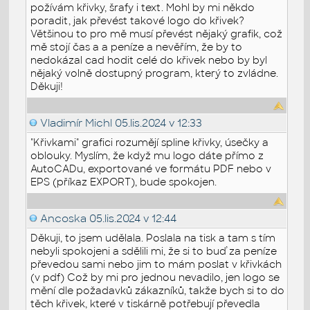
požívám křivky, šrafy i text. Mohl by mi někdo
poradit, jak převést takové logo do křivek?
Většinou to pro mě musí převést nějaký grafik, což
mě stojí čas a a peníze a nevěřím, že by to
nedokázal cad hodit celé do křivek nebo by byl
nějaký volně dostupný program, který to zvládne.
Děkuji!
Vladimír Michl
05.lis.2024 v 12:33
"Křivkami" grafici rozumějí spline křivky, úsečky a
oblouky. Myslím, že když mu logo dáte přímo z
AutoCADu, exportované ve formátu PDF nebo v
EPS (příkaz EXPORT), bude spokojen.
Ancoska
05.lis.2024 v 12:44
Děkuji, to jsem udělala. Poslala na tisk a tam s tím
nebyli spokojeni a sdělili mi, že si to buď za peníze
převedou sami nebo jim to mám poslat v křivkách
(v pdf) Což by mi pro jednou nevadilo, jen logo se
mění dle požadavků zákazníků, takže bych si to do
těch křivek, které v tiskárně potřebují převedla