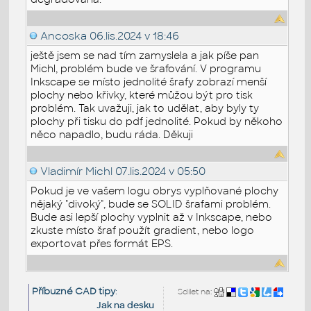
Ancoska
06.lis.2024 v 18:46
ještě jsem se nad tím zamyslela a jak píše pan
Michl, problém bude ve šrafování. V programu
Inkscape se místo jednolité šrafy zobrazí menší
plochy nebo křivky, které můžou být pro tisk
problém. Tak uvažuji, jak to udělat, aby byly ty
plochy při tisku do pdf jednolité. Pokud by někoho
něco napadlo, budu ráda. Děkuji
Vladimír Michl
07.lis.2024 v 05:50
Pokud je ve vašem logu obrys vyplňované plochy
nějaký "divoký", bude se SOLID šrafami problém.
Bude asi lepší plochy vyplnit až v Inkscape, nebo
zkuste místo šraf použít gradient, nebo logo
exportovat přes formát EPS.
Příbuzné CAD tipy
:
Sdílet na:
Jak na desku