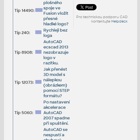
plošného
spoje ve
Tip 14490:
Fusion vložit
Pro technickou podporu CAD
přesné
kontaktujte
Helpdesk
hladké logo?
Rychleji bez
Tip 240:
loga
AutoCAD
ecscad 2013
Tip 8908:
nezobrazuje
logo v
razítku.
Jak přenést
3D model s
nálepkou
Tip 12073:
(obrázkem)
pomocí STEP
formátu?
Po nastavení
akcelerace
Tip 5060:
AutoCAD
2007 spadne
při spuštění.
AutoCAD se
nespustí a