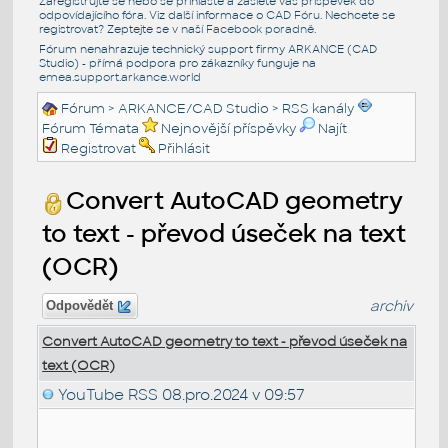
Zaregistrujte se nebo se přihlašte a zašlete váš příspěvek do
odpovídajícího fóra. Viz další informace o
CAD Fóru
. Nechcete se
registrovat? Zeptejte se v naší
Facebook poradně
.
Fórum nenahrazuje technický support firmy ARKANCE (CAD
Studio) - přímá podpora pro zákazníky funguje na
emea.support.arkance.world
Fórum
>
ARKANCE/CAD Studio
>
RSS kanály
Fórum Témata
Nejnovější příspěvky
Najít
Registrovat
Přihlásit
Convert AutoCAD geometry
to text - převod úseček na text
(OCR)
archiv
Odpovědět
Convert AutoCAD geometry to text - převod úseček na
text (OCR)
YouTube RSS
08.pro.2024 v 09:57