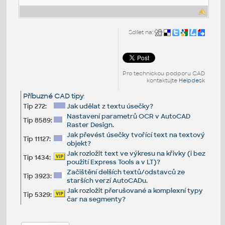
Sdílet na:
Pro technickou podporu CAD
kontaktujte
Helpdesk
Příbuzné CAD tipy
:
Tip 272:
Jak udělat z textu úsečky?
Nastavení parametrů OCR v AutoCAD
Tip 8589:
Raster Design.
Jak převést úsečky tvořící text na textový
Tip 11127:
objekt?
Jak rozložit text ve výkresu na křivky (i bez
Tip 1434:
použití Express Tools a v LT)?
Začištění delších textů/odstavců ze
Tip 3923:
starších verzí AutoCADu.
Jak rozložit přerušované a komplexní typy
Tip 5329:
čar na segmenty?