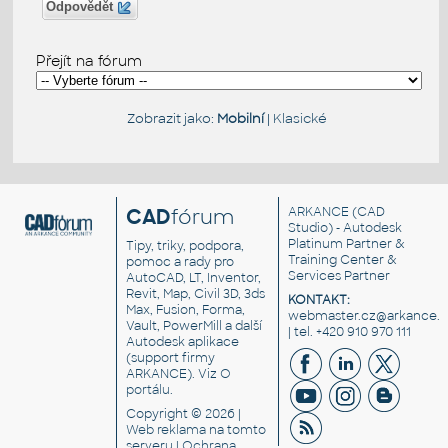
Odpovědět
Přejít na fórum
Zobrazit jako:
Mobilní
|
Klasické
CAD
fórum
ARKANCE
(CAD
Studio) - Autodesk
Platinum Partner &
Tipy, triky, podpora,
Training Center &
pomoc a rady pro
Services Partner
AutoCAD, LT, Inventor,
Revit, Map, Civil 3D, 3ds
KONTAKT:
Max, Fusion, Forma,
webmaster.cz@arkance.w
Vault, PowerMill a další
| tel. +420 910 970 111
Autodesk aplikace
(support firmy
ARKANCE). Viz
O
portálu
.
Copyright © 2026 |
Web reklama
na tomto
serveru |
Ochrana