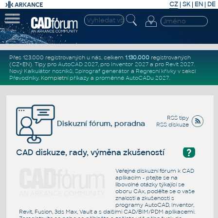
CZ
|
SK
|
EN
|
DE
Přes 123.000 registrovaných u nás, celkem
1.130.000
registrovaných
(CZ+EN)
. Tipy pro
AutoCAD 2027
, pro
Inventor 2027
a pro
Revit 2027
.
Nový
Kalkulátor nosníků
,
Spirograf generátor
a
Regresní křivky
v sekci
Převodníky
.
Kompletní
příkazy
a
proměnné AutoCADu 2027
.
RSS tipy
Diskuzní fórum, poradna
RSS diskuze
?
CAD diskuze, rady, výměna zkušeností
Veřejné diskuzní fórum k CAD
aplikacím - ptejte se na
libovolné otázky týkající se
oboru CAx, podělte se o vaše
znalosti a zkušenosti s
programy AutoCAD, Inventor,
Revit, Fusion, 3ds Max, Vault a s dalšími CAD/BIM/PDM aplikacemi.