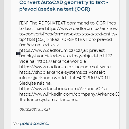
Convert AutoCAD geometry to text -
převod úseček na text (OCR)
[EN] The PDFSHXTEXT command to OCR lines
to text - see https://www.cadforum.cz/en/how-
to-convert-lines-forming-a-text-to-a-text-entity-
tip11128 [CZ] Příkaz PDFSHXTEXT pro převod
úseček na text - viz
https://www.cadforum.cz/cz/jak-prevest-
usecky-tvorici-text-na-textovy-objekt-tip11127
Více na: https://arkance.world a
https://www.cadforum.cz Licence software:
https://shop.arkance-systems.cz Kontakt:
info.cz@arkance.world - tel. +420 910 970 111
Sledujte nás na:
https://www.facebook.com/ArkanceCZ a
https://www.linkedin.com/company/ArkanceCZ
#arkancesystems #arkance
08.12.2024 9:57:21
Viz
pokračování...