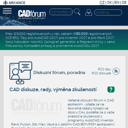
CZ
|
SK
|
EN
|
DE
Přes 123.000 registrovaných u nás, celkem
1.130.000
registrovaných
(CZ+EN)
. Tipy pro
AutoCAD 2027
, pro
Inventor 2027
a pro
Revit 2027
.
Nový
Kalkulátor nosníků
,
Spirograf generátor
a
Regresní křivky
v sekci
Převodníky
.
Kompletní
příkazy
a
proměnné AutoCADu 2027
.
RSS tipy
Diskuzní fórum, poradna
RSS diskuze
?
CAD diskuze, rady, výměna zkušeností
Veřejné diskuzní fórum k CAD
aplikacím - ptejte se na
libovolné otázky týkající se
oboru CAx, podělte se o vaše
znalosti a zkušenosti s
programy AutoCAD, Inventor,
Revit, Fusion, 3ds Max, Vault a s dalšími CAD/BIM/PDM aplikacemi.