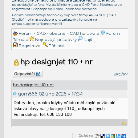
Zaregistrujte se nebo se přihlašte a zašlete váš příspěvek do
odpovídajícího fóra. Viz další informace o
CAD Fóru
. Nechcete se
registrovat? Zeptejte se v naší
Facebook poradně
.
Fórum nenahrazuje technický support firmy ARKANCE (CAD
Studio) - přímá podpora pro zákazníky funguje na
emea.support.arkance.world
Fórum
>
CAD - obecně
>
CAD hardware
Fórum
Témata
Nejnovější příspěvky
Najít
Registrovat
Přihlásit
hp designjet 110 + nr
archiv
Odpovědět
hp designjet 110 + nr
gom556
02.úno.2025 v 17:34
Dobrý den, prosím kdyby někdo měl zbylé pozůstalé
tiskové hlavy na _designjet 110_ odkoupil bych.
Velmi děkuji. Tel. 608 133 108
Sdílet na: