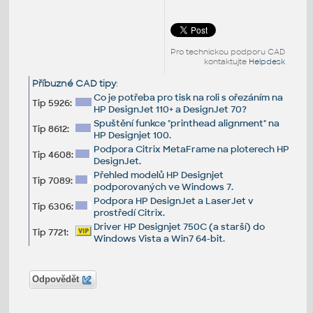
Pro technickou podporu CAD
kontaktujte
Helpdesk
Příbuzné CAD tipy
:
Co je potřeba pro tisk na roli s ořezáním na
Tip 5926:
HP DesignJet 110+ a DesignJet 70?
Spuštění funkce "printhead alignment" na
Tip 8612:
HP Designjet 100.
Podpora Citrix MetaFrame na ploterech HP
Tip 4608:
DesignJet.
Přehled modelů HP Designjet
Tip 7089:
podporovaných ve Windows 7.
Podpora HP DesignJet a LaserJet v
Tip 6306:
prostředí Citrix.
Driver HP Designjet 750C (a starší) do
Tip 7721:
Windows Vista a Win7 64-bit.
Odpovědět