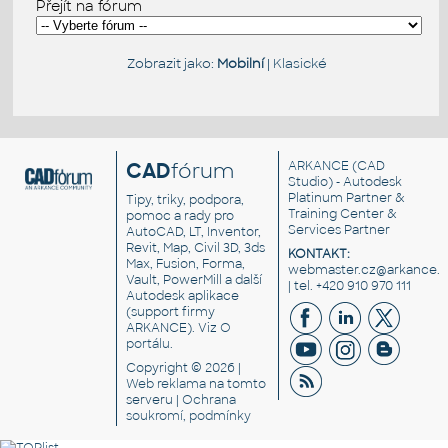
Přejít na fórum
Zobrazit jako:
Mobilní
|
Klasické
CAD
fórum
ARKANCE
(CAD
Studio) - Autodesk
Platinum Partner &
Tipy, triky, podpora,
Training Center &
pomoc a rady pro
Services Partner
AutoCAD, LT, Inventor,
Revit, Map, Civil 3D, 3ds
KONTAKT:
Max, Fusion, Forma,
webmaster.cz@arkance.w
Vault, PowerMill a další
| tel. +420 910 970 111
Autodesk aplikace
(support firmy
ARKANCE). Viz
O
portálu
.
Copyright © 2026 |
Web reklama
na tomto
serveru |
Ochrana
soukromí, podmínky